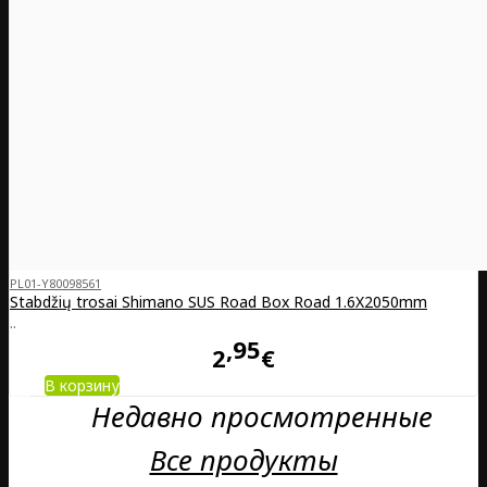
PL01-Y80098561
Stabdžių trosai Shimano SUS Road Box Road 1.6X2050mm
..
95
2
€
В корзину
Недавно просмотренные
Все продукты