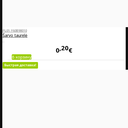
PL01-Y60B98010
Šarvo taurelė
..
20
0
€
В корзину