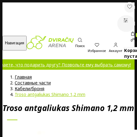
00
0
Навигация
Поиск
Корз
Избранное
Аккаунт
пуста
что подарить другу? Позвольте ему выбрать самому!
Главная
Составные части
Кабели/броня
Troso antgaliukas Shimano 1,2 mm
Troso antgaliukas Shimano 1,2 mm