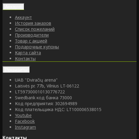
Аккаунт
Аккаунт
История заказов
Список пожеланий
Производители
Товар с акцией
Подарочные купоны
Карта сайта
Контакты
Реквизиты
UAB "Dviračių arena"
Laisvės pr. 77b, Vilnius LT-06122
LT597300010130776722
Swedbank код банка 73000
Код предприятия: 302694989
Код плательщика НДС: LT100006538015
Youtube
Facebook
Instagram
Контакты