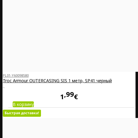
PL01-Y60098580
Troc Armour OUTERCASING SIS 1 метр, SP41 черный
..
99
1
€
В корзину