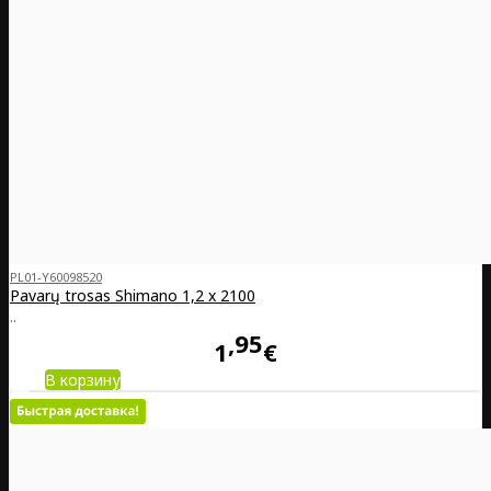
PL01-Y60098520
Pavarų trosas Shimano 1,2 x 2100
..
95
1
€
В корзину