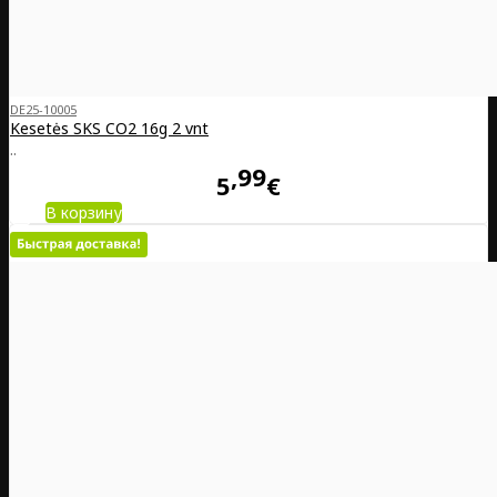
DE25-10005
Kesetės SKS CO2 16g 2 vnt
..
99
5
€
В корзину