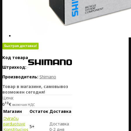
Код товара:
PL01-Y62098030
Штрихкод:
4524667127314
Производитель:
Shimano
Товар в магазине, самовывоз
возможен сегодня!
Цена:
10
0
€
включая НДС
Магазин
Остаток
Доставка
Dviračių
parduotuvė
Доставка
5+
Konstitucijos
0-2 дня