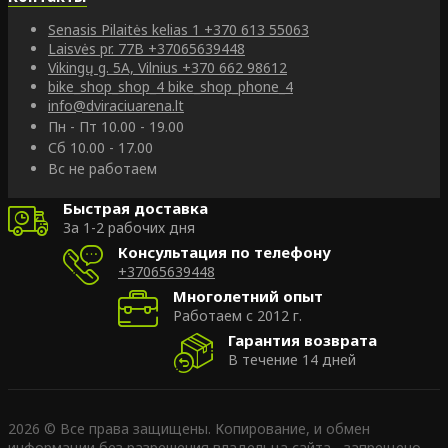
Senasis Pilaitės kelias 1
+370 613 55063
Laisvės pr. 77B
+37065639448
Vikingų g. 5A, Vilnius
+370 662 98612
bike_shop_shop_4
bike_shop_phone_4
info@dviraciuarena.lt
Пн - Пт 10.00 - 19.00
Сб 10.00 - 17.00
Вс не работаем
Быстрая доставка
За 1-2 рабочих дня
Консультация по телефону
+37065639448
Многолетний опыт
Работаем с 2012 г.
Гарантия возврата
В течение 14 дней
2026 © Все права защищены. Копирование, и обмен
информации без разрешения владельца сайта - запрещено.