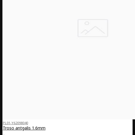
PL01-Y62098040
Troso antgalis 1.6mm
..