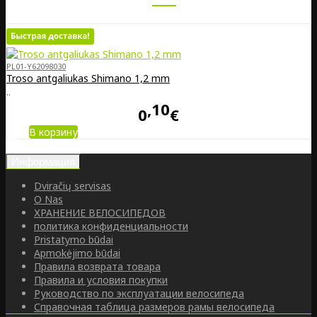
PL01-Y62098030
Troso antgaliukas Shimano 1,2 mm
..
10
0
€
В корзину
Информация
Dviračių servisas
O Nas
ХРАНЕНИЕ ВЕЛОСИПЕДОВ
политика конфиденциальности
Pristatymo būdai
Apmokėjimo būdai
Правила возврата товара
Правила и условия покупки
Руководство по эксплуатации велосипеда
Справочная таблица размеров рамы велосипеда