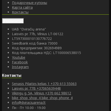
Подарочные купоны
Карта сайта
Контакты
Реквизиты
UAB "Dviračių arena"
Laisvės pr. 77b, Vilnius LT-06122
LT597300010130776722
Swedbank код банка 73000
Код предприятия: 302694989
Код плательщика НДС: LT100006538015
Youtube
Facebook
Instagram
Контакты
Senasis Pilaitės kelias 1
+370 613 55063
Laisvės pr. 77B
+37065639448
Vikingų g. 5A, Vilnius
+370 662 98612
bike_shop_shop_4
bike_shop_phone_4
info@dviraciuarena.lt
Пн - Пт 10.00 - 19.00