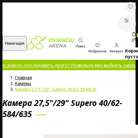
00
0
Навигация
Поиск
Корз
Избранное
Аккаунт
пуста
ете, что подарить другу? Позвольте ему выбрать самому!
Главная
Kамеры
Камера 27,5"/29" Supero 40/62-584/635
Камера 27,5"/29" Supero 40/62-
584/635