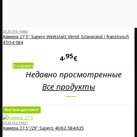
DE20-010-16883
Камера 27,5" Supero Werkstatt Ventil: Sclaverand / französisch
47/54-584
..
95
4
€
В корзину
Недавно просмотренные
Все продукты
DE20-010-16927
Камера 27,5"/29" Supero 40/62-584/635
..