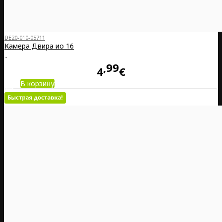
DE20-010-05711
Камера Двира ио 16
..
99
4
€
В корзину