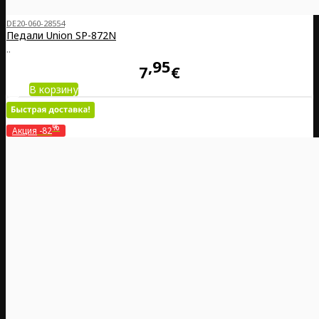
DE20-060-28554
Педали Union SP-872N
..
95
7
€
В корзину
%
Акция
-82