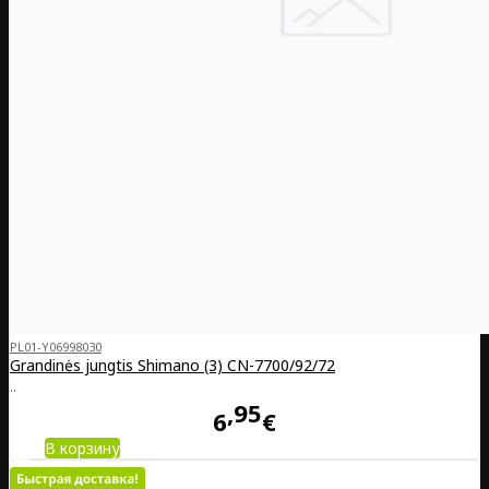
PL01-Y06998030
Grandinės jungtis Shimano (3) CN-7700/92/72
..
95
6
€
В корзину