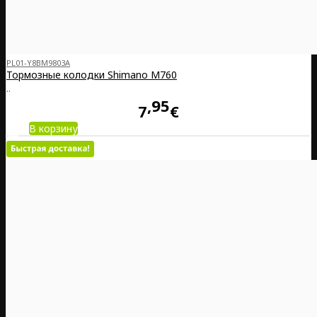
PL01-Y8BM9803A
Тормозные колодки Shimano M760
..
95
7
€
В корзину