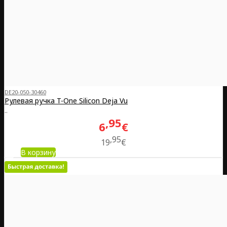
DE20-050-30460
Рулевая ручка T-One Silicon Deja Vu
..
95
6
€
95
19
€
В корзину