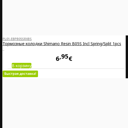
PL01-EBPB05SRXBS
Тормозные колодки Shimano Resin B05S Incl Spring/Split 1pcs
..
95
6
€
В корзину