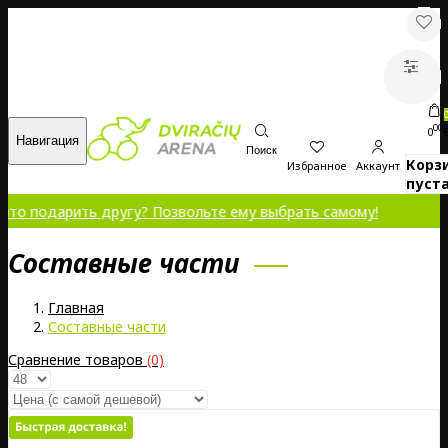
00
0
Навигация
Поиск
Корз
Избранное
Аккаунт
пуста
арить другу? Позвольте ему выбрать самому!
Составные части
Главная
Составные части
Сравнение товаров
(0)