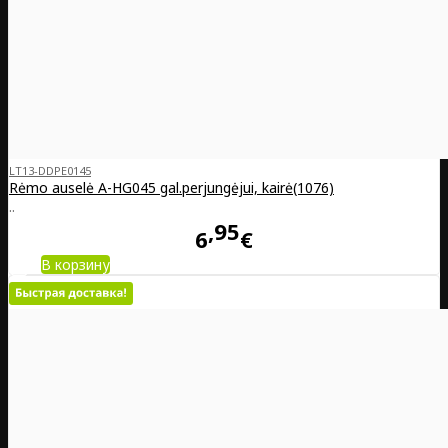
LT13-DDPE0145
Rėmo auselė A-HG045 gal.perjungėjui, kairė(1076)
..
95
6
€
В корзину