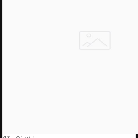
PL01-EBPG05SRXBS