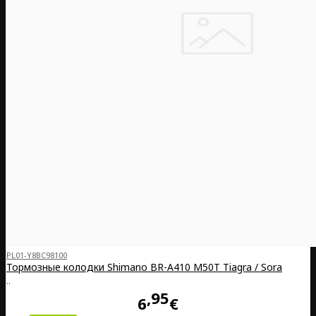
PL01-Y8BC98100
Тормозные колодки Shimano BR-A410 M50T Tiagra / Sora
..
95
6
€