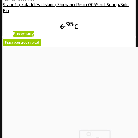
Stabdžių kaladėlės diskinių Shimano Resin G05S ncl Spring/Split
Pin
..
95
6
€
В корзину