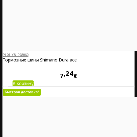
PL01-Y8L298060
Тормозные шины Shimano Dura ace
..
24
7
€
В корзину