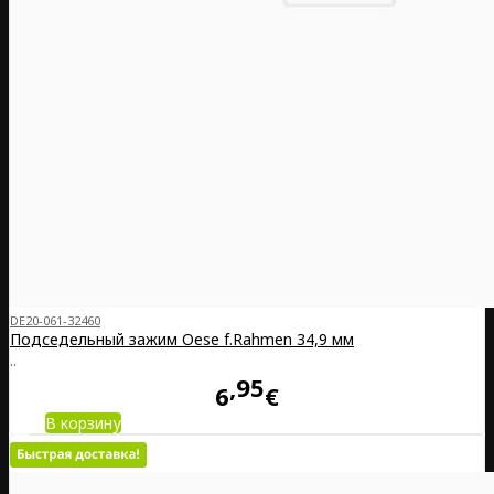
DE20-061-32460
Подседельный зажим Oese f.Rahmen 34,9 мм
..
95
6
€
В корзину