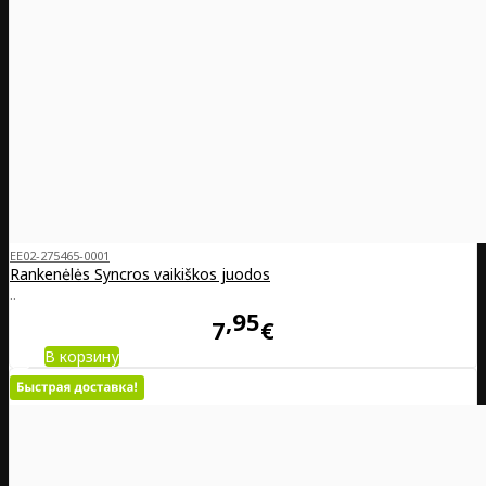
EE02-275465-0001
Rankenėlės Syncros vaikiškos juodos
..
95
7
€
В корзину