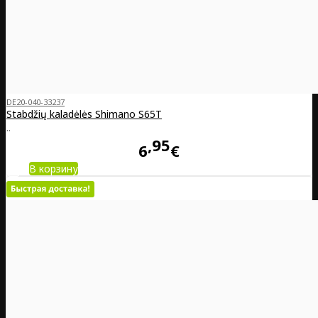
DE20-040-33237
Stabdžių kaladėlės Shimano S65T
..
95
6
€
В корзину