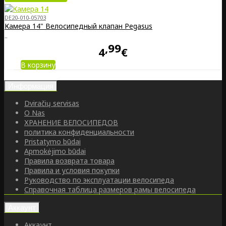
DE20-010-05703
Камера 14" Велосипедный клапан Pegasus
..
99
4
€
В корзину
Информация
Dviračių servisas
O Nas
ХРАНЕНИЕ ВЕЛОСИПЕДОВ
политика конфиденциальности
Pristatymo būdai
Apmokėjimo būdai
Правила возврата товара
Правила и условия покупки
Руководство по эксплуатации велосипеда
Справочная таблица размеров рамы велосипеда
Аккаунт
Аккаунт