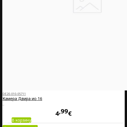
DE20-010-05711
Камера Двира ио 16
..
99
4
€
В корзину