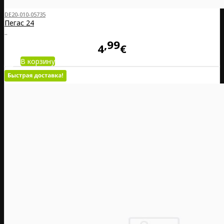
DE20-010-05735
Пегас 24
..
99
4
€
В корзину