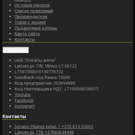
История заказов
Список пожеланий
Производители
Товар с акцией
Подарочные купоны
Карта сайта
Контакты
Реквизиты
UAB "Dviračių arena"
Laisvės pr. 77b, Vilnius LT-06122
LT597300010130776722
Swedbank код банка 73000
Код предприятия: 302694989
Код плательщика НДС: LT100006538015
Youtube
Facebook
Instagram
Контакты
Senasis Pilaitės kelias 1
+370 613 55063
Laisvės pr. 77B
+37065639448