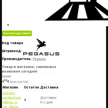
Код товара:
DE20-010-05703
Штрихкод:
4030701027033
Производитель:
Pegasus
Товар в магазине, самовывоз
возможен сегодня!
Цена:
99
4
€
включая НДС
Магазин
Остаток
Доставка
Dviračių
parduotuvė
Доставка
4
Vikingų g.
0-2 дня
5A, Vilnius