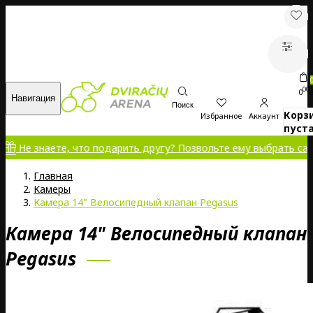
00
0
Навигация
Поиск
Корз
Избранное
Аккаунт
пуста
знаете, что подарить другу? Позвольте ему выбрать самому!
Главная
Kамеры
Камера 14" Велосипедный клапан Pegasus
Камера 14" Велосипедный клапан
Pegasus