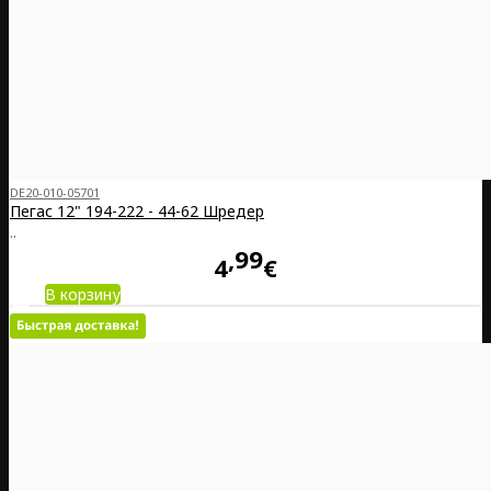
DE20-010-05701
Пегас 12" 194-222 - 44-62 Шредер
..
99
4
€
В корзину