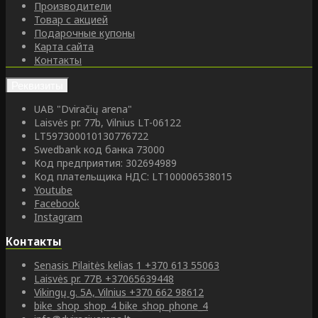
Производители
Товар с акцией
Подарочные купоны
Карта сайта
Контакты
Реквизиты
UAB "Dviračių arena"
Laisvės pr. 77b, Vilnius LT-06122
LT597300010130776722
Swedbank код банка 73000
Код предприятия: 302694989
Код плательщика НДС: LT100006538015
Youtube
Facebook
Instagram
Контакты
Senasis Pilaitės kelias 1
+370 613 55063
Laisvės pr. 77B
+37065639448
Vikingų g. 5A, Vilnius
+370 662 98612
bike_shop_shop_4
bike_shop_phone_4