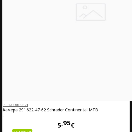
PL01-CO0182171
Камера 29" 622-47-62 Schrader Continental MTB
..
95
5
€