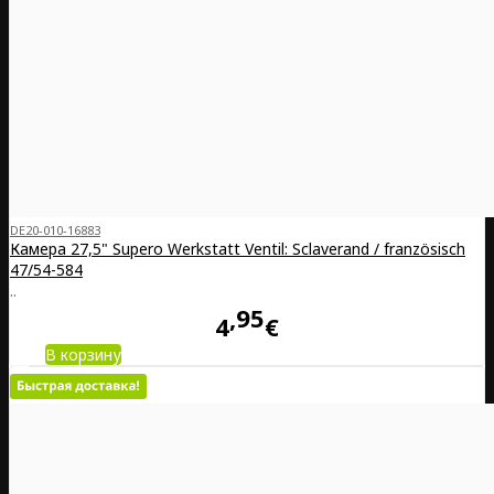
DE20-010-16883
Камера 27,5" Supero Werkstatt Ventil: Sclaverand / französisch
47/54-584
..
95
4
€
В корзину