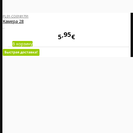
PL01-CO0181791
Камера 28
..
95
5
€
В корзину