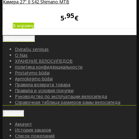
Камера 27" 0 S42 Shimano MTB
..
95
5
€
В корзину
Информация
Dviračių servisas
O Nas
ХРАНЕНИЕ ВЕЛОСИПЕДОВ
политика конфиденциальности
Pristatymo būdai
Apmokėjimo būdai
Правила возврата товара
Правила и условия покупки
Руководство по эксплуатации велосипеда
Справочная таблица размеров рамы велосипеда
Аккаунт
Аккаунт
История заказов
Список пожеланий