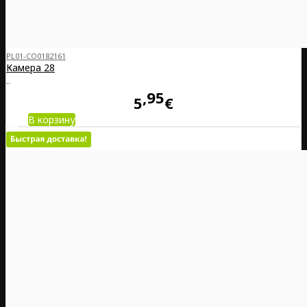
PL01-CO0182161
Камера 28
..
95
5
€
В корзину