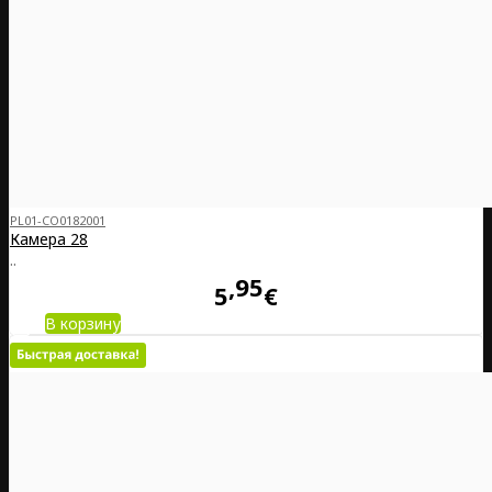
PL01-CO0182001
Камера 28
..
95
5
€
В корзину