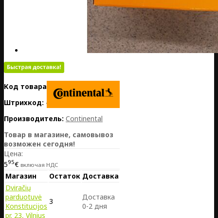
Код товара:
PL01-CO0182311
Штрихкод:
4019238619591
Производитель:
Continental
Товар в магазине, самовывоз
возможен сегодня!
Цена:
95
5
€
включая НДС
Магазин
Остаток
Доставка
Dviračių
parduotuvė
Доставка
3
Konstitucijos
0-2 дня
pr. 23, Vilnius