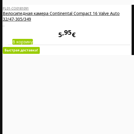
PL01-CO0181091
Велосипедная камера Continental Compact 16 Valve Auto
32/47-305/349
..
95
5
€
В корзину