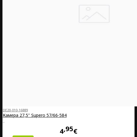
DE20-010-16889
Камера 27,5" Supero 57/66-584
..
95
4
€