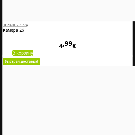
DE20-010-05774
Камера 26
..
99
4
€
В корзину