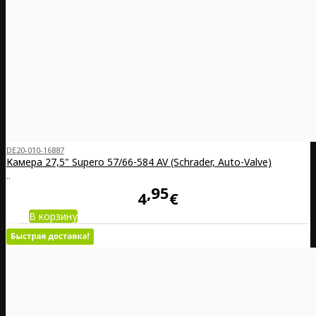
DE20-010-16887
Камера 27,5" Supero 57/66-584 AV (Schrader, Auto-Valve)
..
95
4
€
В корзину