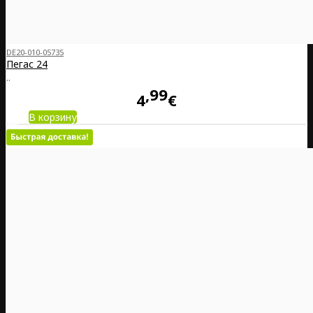
DE20-010-05735
Пегас 24
..
99
4
€
В корзину