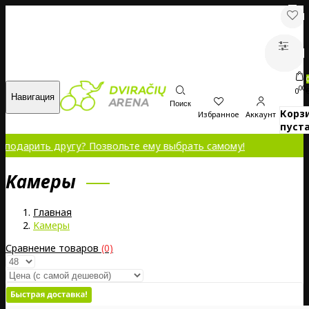
00
0
Навигация
Поиск
Корз
Избранное
Аккаунт
пуста
ть другу? Позвольте ему выбрать самому!
Kамеры
Главная
Kамеры
Сравнение товаров
(0)