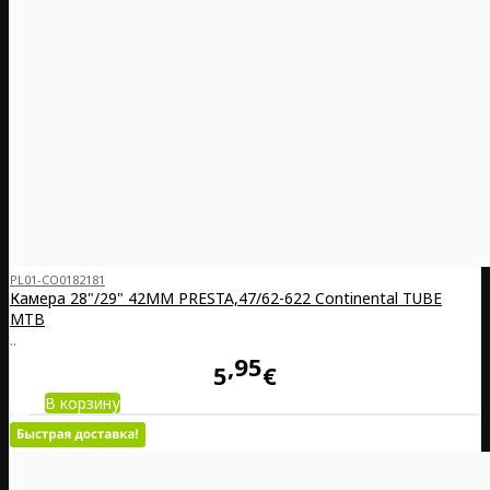
PL01-CO0182181
Камера 28"/29" 42MM PRESTA,47/62-622 Continental TUBE
MTB
..
95
5
€
В корзину