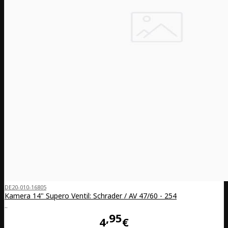
DE20-010-16805
Kamera 14" Supero Ventil: Schrader / AV 47/60 - 254
..
95
4
€