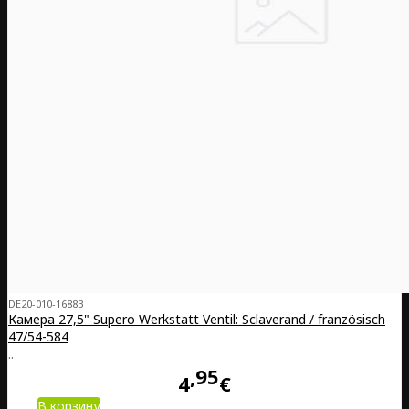
DE20-010-16883
Камера 27,5" Supero Werkstatt Ventil: Sclaverand / französisch
47/54-584
..
95
4
€
В корзину