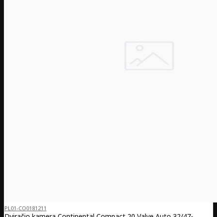
PL01-CO0181211
Dviračio kamera Continental Compact 20 Valve Auto 32/47-