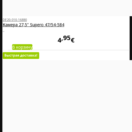
DE20-010-16880
Камера 27,5" Supero 47/54-584
..
95
4
€
В корзину