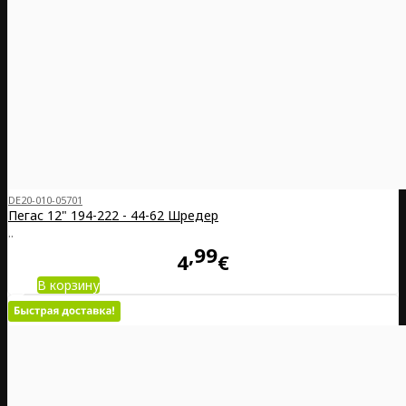
DE20-010-05701
Пегас 12" 194-222 - 44-62 Шредер
..
99
4
€
В корзину