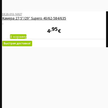
DE20-010-16927
Камера 27,5"/29" Supero 40/62-584/635
..
95
4
€
В корзину