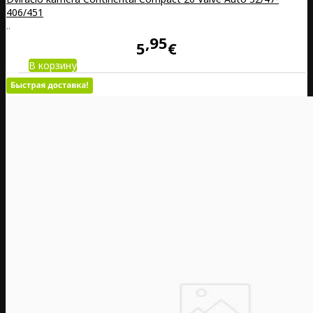
406/451
..
95
5
€
В корзину