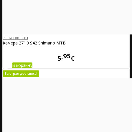
PL01-CO0182311
Камера 27" 0 S42 Shimano MTB
..
95
5
€
В корзину