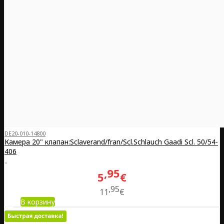
DE20-010-14800
Камера 20" клапан:Sclaverand/fran/Scl.Schlauch Gaadi Scl. 50/54-
406
..
95
5
€
95
11
€
В корзину