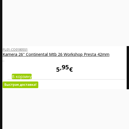
PL01-CO0180551
Kamera 26" Continental Mtb 26 Workshop Presta 42mm
..
95
5
€
В корзину