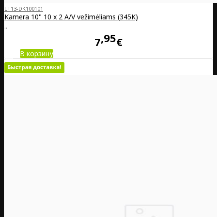
LT13-DK100101
Kamera 10" 10 x 2 A/V vežimėliams (345K)
..
95
7
€
В корзину