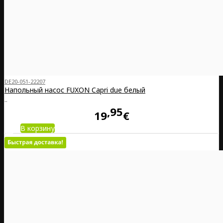
DE20-051-22207
Напольный насос FUXON Capri due белый
..
95
19
€
В корзину