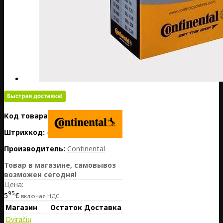
Код товара:
PL01-CO0181211
Штрихкод:
4019238556339
Производитель:
Continental
Товар в магазине, самовывоз
возможен сегодня!
Цена:
95
5
€
включая НДС
Магазин
Остаток
Доставка
Dviračių