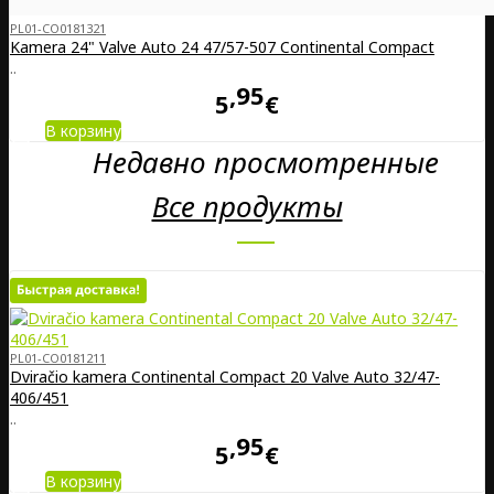
PL01-CO0181321
Kamera 24" Valve Auto 24 47/57-507 Continental Compact
..
95
5
€
В корзину
Недавно просмотренные
Все продукты
PL01-CO0181211
Dviračio kamera Continental Compact 20 Valve Auto 32/47-
406/451
..
95
5
€
В корзину