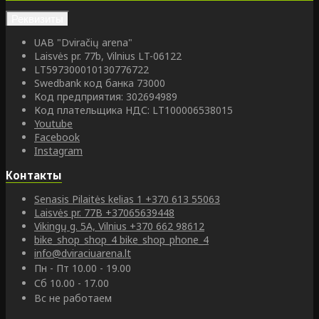
Реквизиты
UAB "Dviračių arena"
Laisvės pr. 77b, Vilnius LT-06122
LT597300010130776722
Swedbank код банка 73000
Код предприятия: 302694989
Код плательщика НДС: LT100006538015
Youtube
Facebook
Instagram
Контакты
Senasis Pilaitės kelias 1
+370 613 55063
Laisvės pr. 77B
+37065639448
Vikingų g. 5A, Vilnius
+370 662 98612
bike_shop_shop_4
bike_shop_phone_4
info@dviraciuarena.lt
Пн - Пт 10.00 - 19.00
Сб 10.00 - 17.00
Вс не работаем