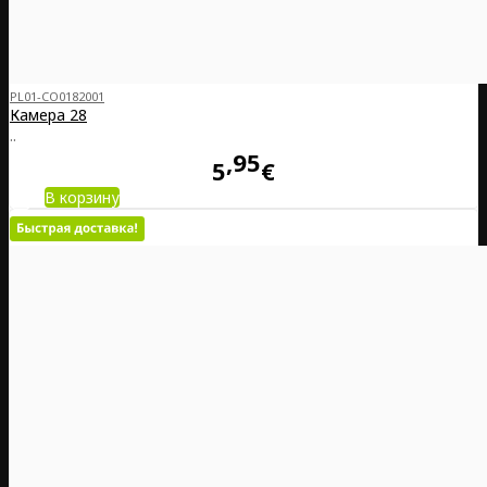
PL01-CO0182001
Камера 28
..
95
5
€
В корзину