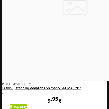
PL01-ESMMAF180PP2A
Diskinių stabdžių adapteris Shimano SM-MA P/P2
..
95
9
€
В корзину