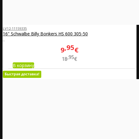
LV12-11159335
16" Schwalbe Billy Bonkers HS 600 305-50
..
95
9
€
95
18
€
В корзину