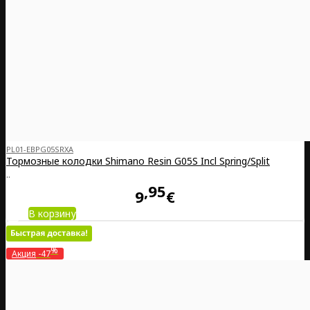
PL01-EBPG05SRXA
Тормозные колодки Shimano Resin G05S Incl Spring/Split
..
95
9
€
В корзину
%
Акция
-47