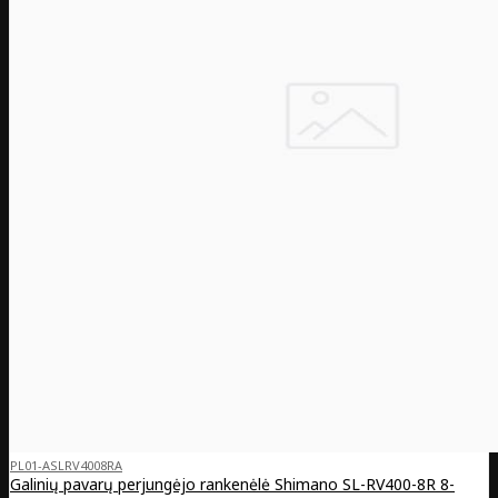
PL01-ASLRV4008RA
Galinių pavarų perjungėjo rankenėlė Shimano SL-RV400-8R 8-