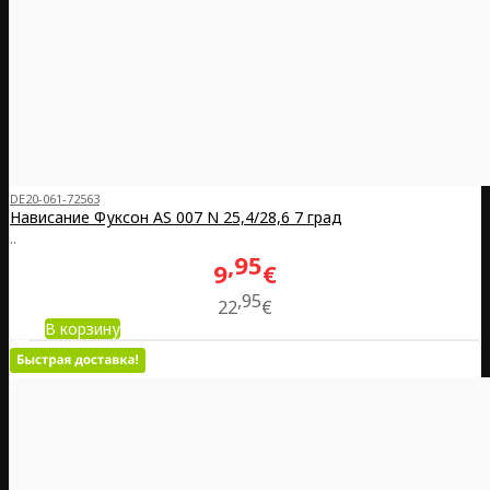
DE20-061-72563
Нависание Фуксон AS 007 N 25,4/28,6 7 град
..
95
9
€
95
22
€
В корзину