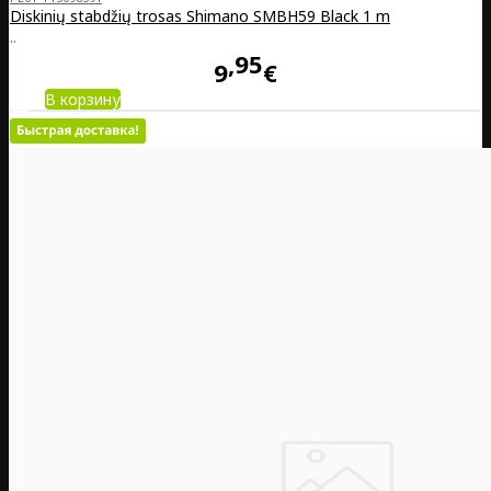
Diskinių stabdžių trosas Shimano SM­BH59 Black 1 m
..
95
9
€
В корзину