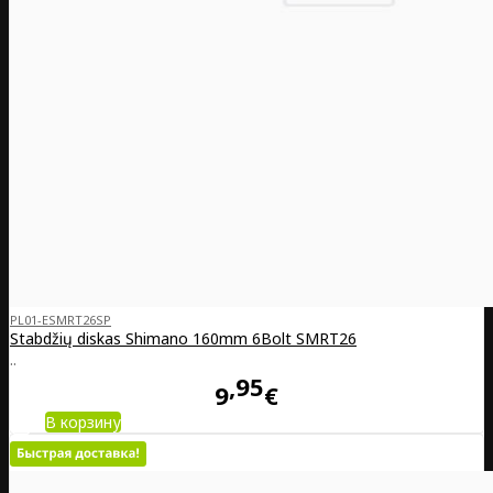
PL01-ESMRT26SP
Stabdžių diskas Shimano 160mm 6­Bolt SM­RT26
..
95
9
€
В корзину