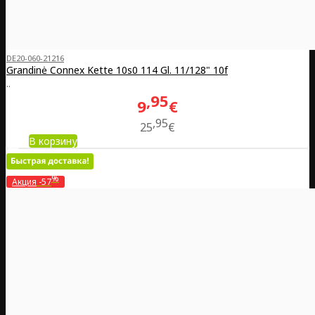
DE20-060-21216
Grandinė Connex Kette 10s0 114 Gl. 11/128" 10f
..
95
9
€
95
25
€
В корзину
%
Акция
-57