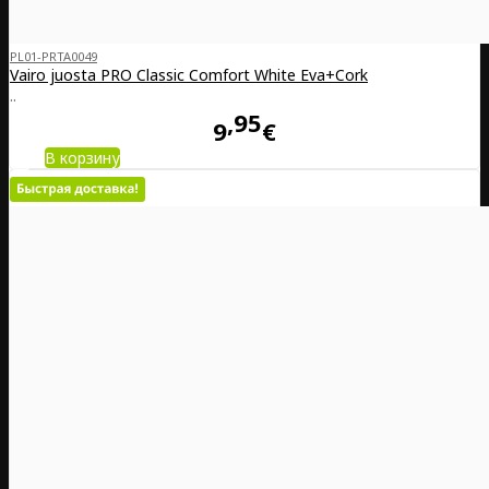
PL01-PRTA0049
Vairo juosta PRO Classic Comfort White Eva+Cork
..
95
9
€
В корзину