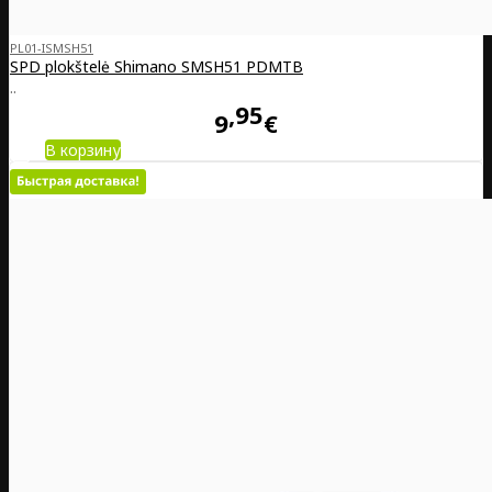
PL01-ISMSH51
SPD plokštelė Shimano SM­SH51 PD­MTB
..
95
9
€
В корзину