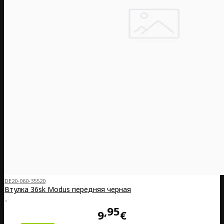
DE20-060-35520
Втулка 36sk Modus передняя черная
..
95
9
€