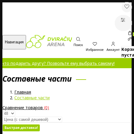
00
0
Навигация
Поиск
Корз
Избранное
Аккаунт
пуста
дарить другу? Позвольте ему выбрать самому!
Составные части
Главная
Составные части
Сравнение товаров
(0)