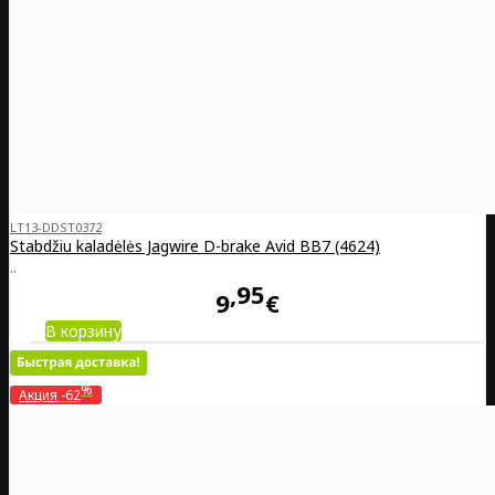
LT13-DDST0372
Stabdžiu kaladėlės Jagwire D-brake Avid BB7 (4624)
..
95
9
€
В корзину
%
Акция
-62