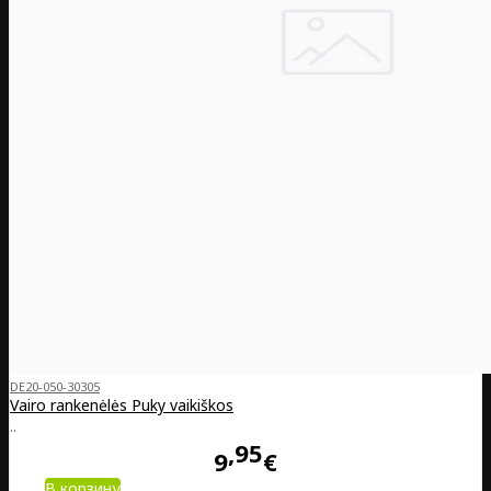
DE20-050-30305
Vairo rankenėlės Puky vaikiškos
..
95
9
€
В корзину