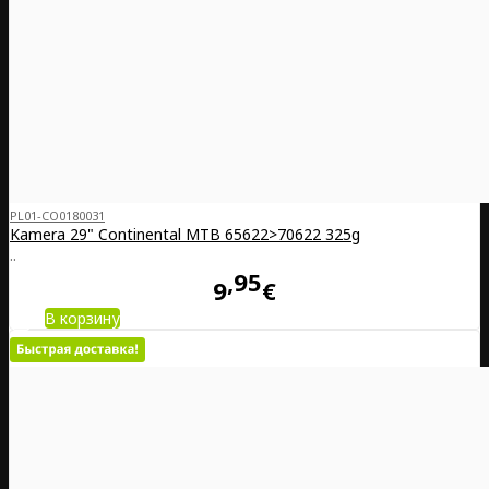
PL01-CO0180031
Kamera 29" Continental MTB 65­622­>70­622 325g
..
95
9
€
В корзину