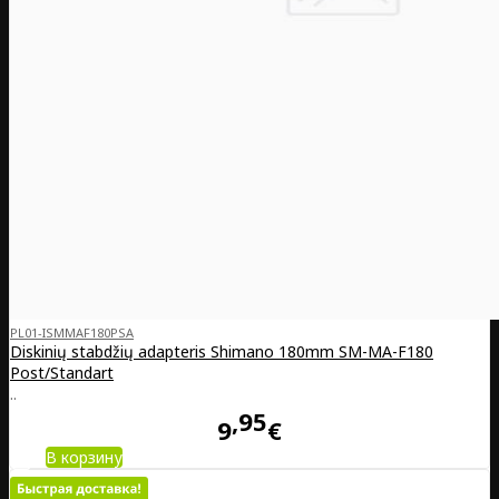
PL01-ISMMAF180PSA
Diskinių stabdžių adapteris Shimano 180mm SM-MA-F180
Post/Standart
..
95
9
€
В корзину