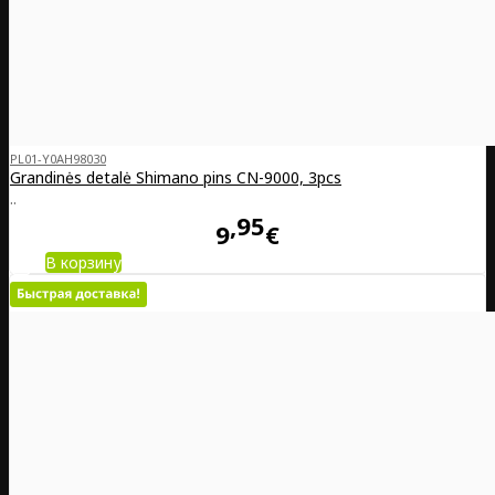
PL01-Y0AH98030
Grandinės detalė Shimano pins CN-9000, 3pcs
..
95
9
€
В корзину