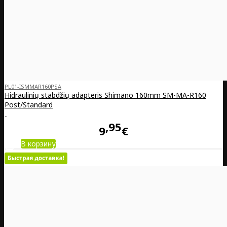
PL01-ISMMAR160PSA
Hidraulinių stabdžių adapteris Shimano 160mm SM-MA-R160
Post/Standard
..
95
9
€
В корзину