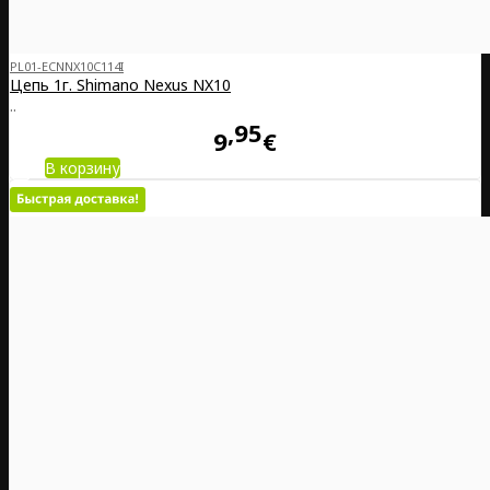
PL01-ECNNX10C114I
Цепь 1г. Shimano Nexus NX10
..
95
9
€
В корзину