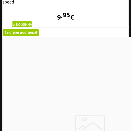
speed
..
95
9
€
В корзину