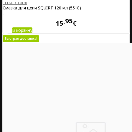
LT13-DDTE0130
Смазка для цепи SQUIRT 120 мл (5518)
..
95
15
€
В корзину