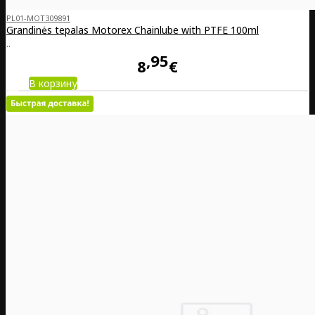
PL01-MOT309891
Grandinės tepalas Motorex Chainlube with PTFE 100ml
..
95
8
€
В корзину