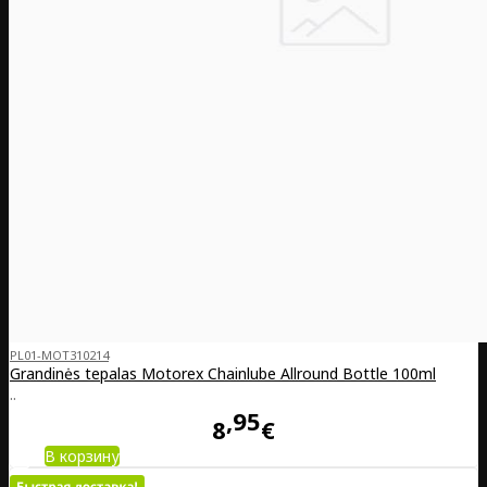
PL01-MOT310214
Grandinės tepalas Motorex Chainlube Allround Bottle 100ml
..
95
8
€
В корзину