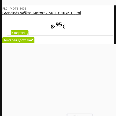
PL01-MOT311076
Grandinės vaškas Motorex MOT311076 100ml
..
95
8
€
В корзину