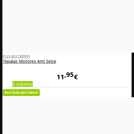
PL01-MOT309919
Tepalas Motorex Anti Seize
..
95
11
€
В корзину