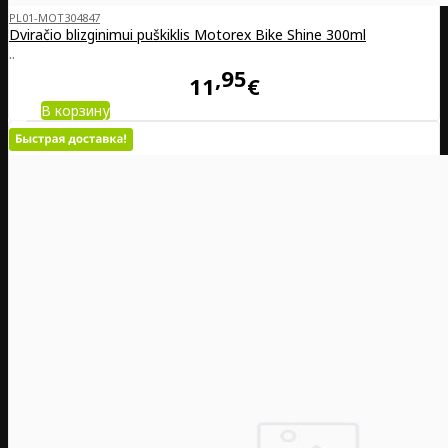
PL01-MOT304847
Dviračio blizginimui puškiklis Motorex Bike Shine 300ml
..
95
11
€
В корзину