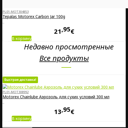
PL01-MOT304853
Tepalas Motorex Carbon Jar 100g
..
95
21
€
В корзину
Недавно просмотренные
Все продукты
PL01-MOT308992
Motorex Chainlube Аэрозоль для сухих условий 300 мл
..
95
13
€
В корзину