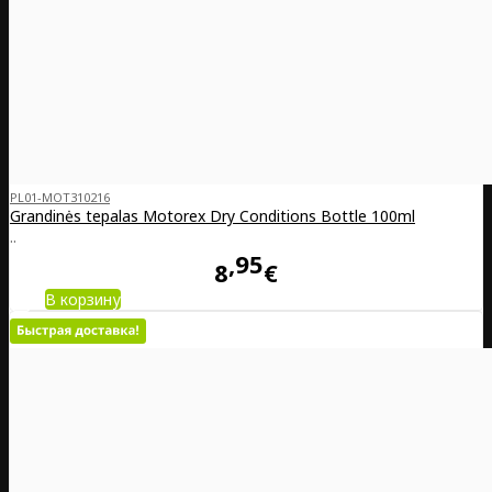
PL01-MOT310216
Grandinės tepalas Motorex Dry Conditions Bottle 100ml
..
95
8
€
В корзину