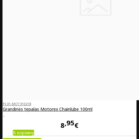
PL01-MOT310218
Grandinės tepalas Motorex Chainlube 100ml
..
95
8
€
В корзину