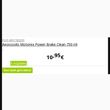
PL01-MOT302291
Aeorozolis Motorex Power Brake Clean 750 ml
..
95
10
€
В корзину