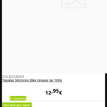
PL01-MOT305018
Tepalas Motorex Bike Grease Jar 100g
..
95
12
€
В корзину