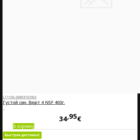
LT1105-00893107003
Густой син. Вюрт 4 NSF 400г.
..
95
34
€
В корзину