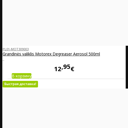
PL01-MOT309003
Grandinės valiklis Motorex Degreaser Aerosol 500ml
..
95
12
€
В корзину