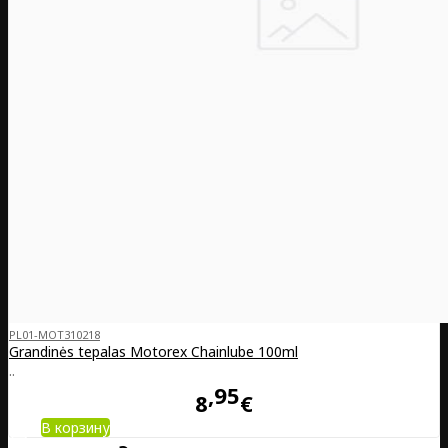
PL01-MOT310218
Grandinės tepalas Motorex Chainlube 100ml
..
95
8
€
В корзину