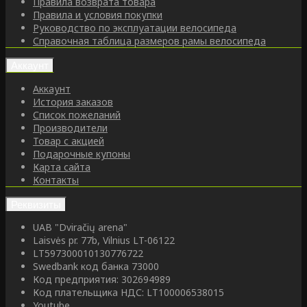
Правила возврата товара
Правила и условия покупки
Руководство по эксплуатации велосипеда
Справочная таблица размеров рамы велосипеда
Аккаунт
Аккаунт
История заказов
Список пожеланий
Производители
Товар с акцией
Подарочные купоны
Карта сайта
Контакты
Реквизиты
UAB "Dviračių arena"
Laisvės pr. 77b, Vilnius LT-06122
LT597300010130776722
Swedbank код банка 73000
Код предприятия: 302694989
Код плательщика НДС: LT100006538015
Youtube