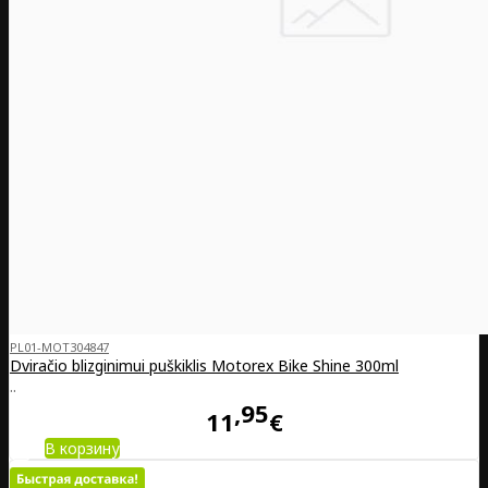
PL01-MOT304847
Dviračio blizginimui puškiklis Motorex Bike Shine 300ml
..
95
11
€
В корзину