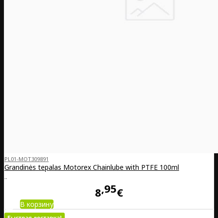
PL01-MOT309891
Grandinės tepalas Motorex Chainlube with PTFE 100ml
..
95
8
€
В корзину