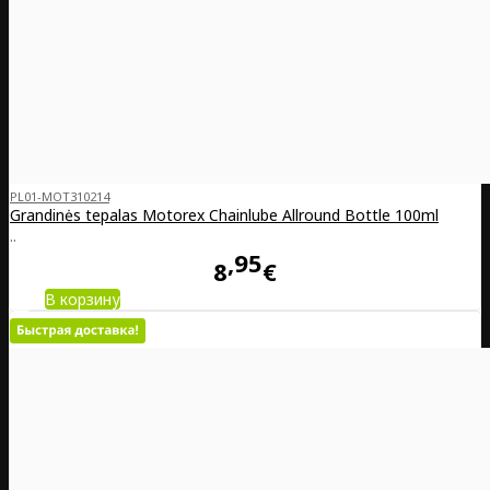
PL01-MOT310214
Grandinės tepalas Motorex Chainlube Allround Bottle 100ml
..
95
8
€
В корзину