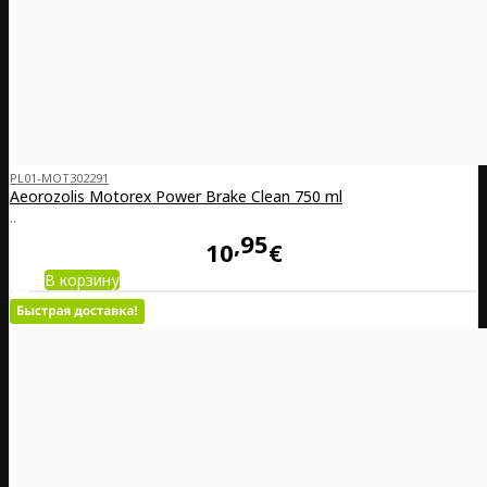
PL01-MOT302291
Aeorozolis Motorex Power Brake Clean 750 ml
..
95
10
€
В корзину