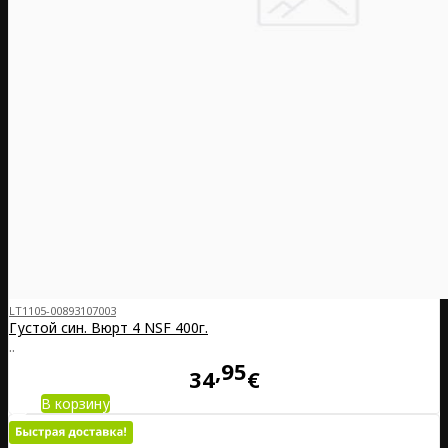
LT1105-00893107003
Густой син. Вюрт 4 NSF 400г.
..
95
34
€
В корзину