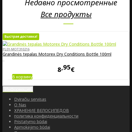
Недавно просмотренные
Все продукты
PL01-MOT310216
Grandinės tepalas Motorex Dry Conditions Bottle 100ml
..
95
8
€
В корзину
Информация
Dviračių servisas
O Nas
ХРАНЕНИЕ ВЕЛОСИПЕДОВ
политика конфиденциальности
Pristatymo būdai
Apmokėjimo būdai