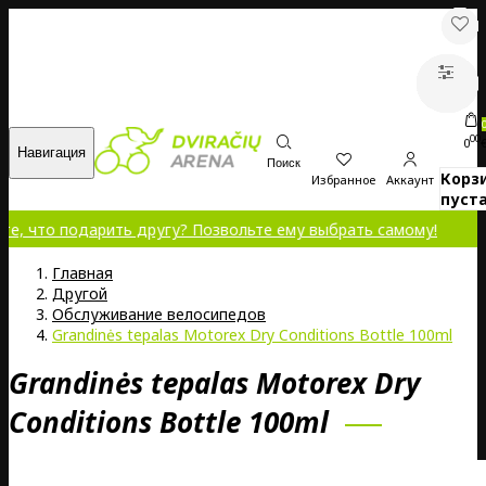
00
0
Навигация
Поиск
Корз
Избранное
Аккаунт
пуста
одарить другу? Позвольте ему выбрать самому!
Главная
Другой
Обслуживание велосипедов
Grandinės tepalas Motorex Dry Conditions Bottle 100ml
Grandinės tepalas Motorex Dry
Conditions Bottle 100ml