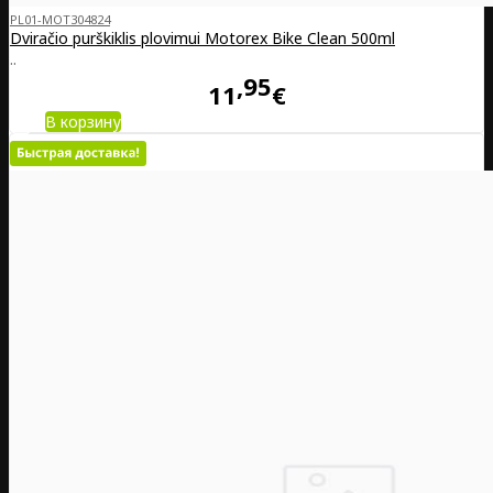
PL01-MOT304824
Dviračio purškiklis plovimui Motorex Bike Clean 500ml
..
95
11
€
В корзину