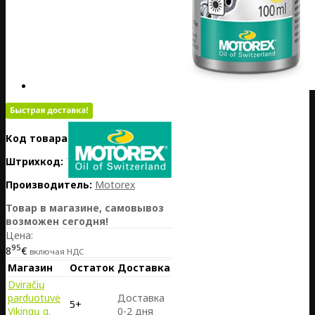
Код товара:
PL01-MOT310216
Штрихкод:
7611197000907
Производитель:
Motorex
Товар в магазине, самовывоз
возможен сегодня!
Цена:
95
8
€
включая НДС
Магазин
Остаток
Доставка
Dviračių
parduotuvė
Доставка
5+
Vikingų g.
0-2 дня