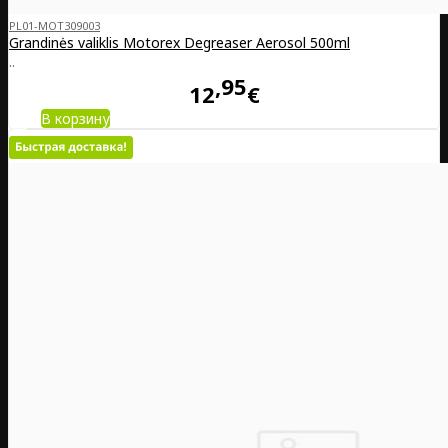
PL01-MOT309003
Grandinės valiklis Motorex Degreaser Aerosol 500ml
..
95
12
€
В корзину