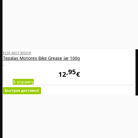
PL01-MOT305018
Tepalas Motorex Bike Grease Jar 100g
..
95
12
€
В корзину