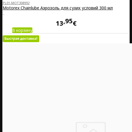
PL01-MOT308992
Motorex Chainlube Аэрозоль для сухих условий 300 мл
..
95
13
€
В корзину