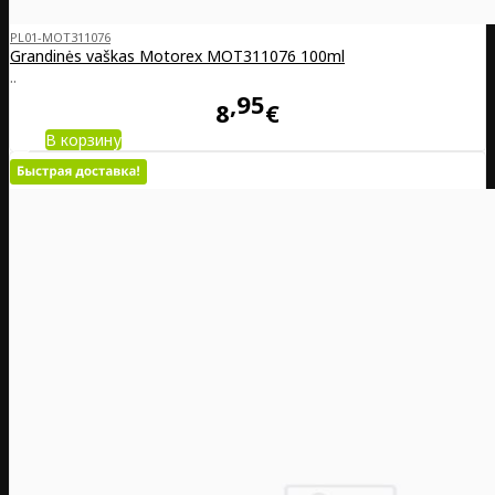
PL01-MOT311076
Grandinės vaškas Motorex MOT311076 100ml
..
95
8
€
В корзину