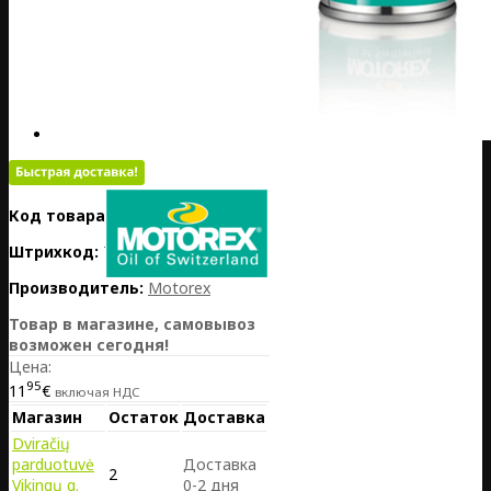
Код товара:
PL01-MOT304847
Штрихкод:
7611197115618
Производитель:
Motorex
Товар в магазине, самовывоз
возможен сегодня!
Цена:
95
11
€
включая НДС
Магазин
Остаток
Доставка
Dviračių
parduotuvė
Доставка
2
Vikingų g.
0-2 дня