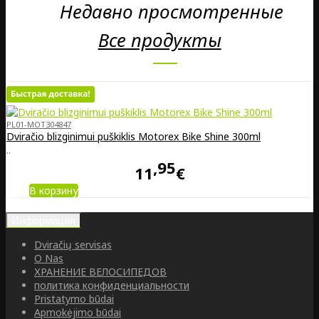
Недавно просмотренные
Все продукты
PL01-MOT304847
Dviračio blizginimui puškiklis Motorex Bike Shine 300ml
..
95
11
€
В корзину
Информация
Dviračių servisas
O Nas
ХРАНЕНИЕ ВЕЛОСИПЕДОВ
политика конфиденциальности
Pristatymo būdai
Apmokėjimo būdai