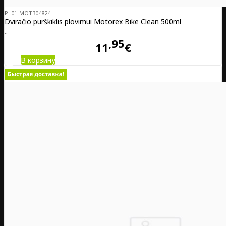
PL01-MOT304824
Dviračio purškiklis plovimui Motorex Bike Clean 500ml
..
95
11
€
В корзину