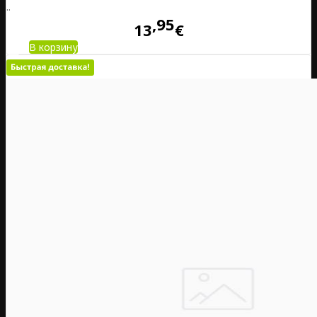
..
95
13
€
В корзину