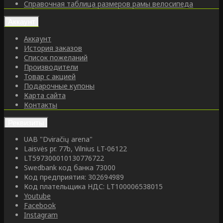
Справочная таблица размеров рамы велосипеда
Аккаунт
Аккаунт
История заказов
Список пожеланий
Производители
Товар с акцией
Подарочные купоны
Карта сайта
Контакты
Реквизиты
UAB "Dviračių arena"
Laisvės pr. 77b, Vilnius LT-06122
LT597300010130776722
Swedbank код банка 73000
Код предприятия: 302694989
Код плательщика НДС: LT100006538015
Youtube
Facebook
Instagram