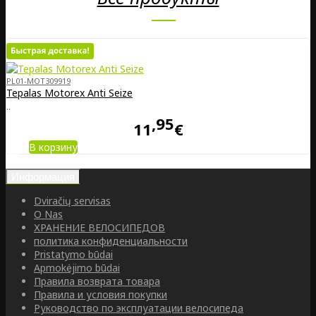
PL01-MOT309919
Tepalas Motorex Anti Seize
..
95
11
€
В корзину
Информация
Dviračių servisas
O Nas
ХРАНЕНИЕ ВЕЛОСИПЕДОВ
политика конфиденциальности
Pristatymo būdai
Apmokėjimo būdai
Правила возврата товара
Правила и условия покупки
Руководство по эксплуатации велосипеда