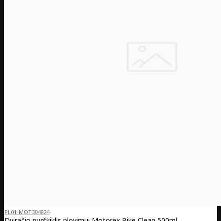
PL01-MOT304824
Dviračio purškiklis plovimui Motorex Bike Clean 500ml