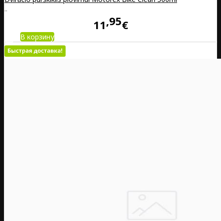
..
95
11
€
В корзину