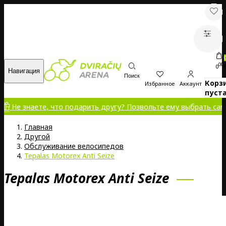
00
0
Навигация
Поиск
Корз
Избранное
Аккаунт
пуста
знаете, что подарить другу? Позвольте ему выбрать самому!
Главная
Другой
Обслуживание велосипедов
Tepalas Motorex Anti Seize
Tepalas Motorex Anti Seize