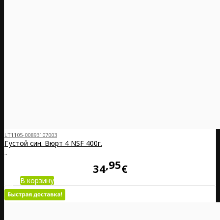
LT1105-00893107003
Густой син. Вюрт 4 NSF 400г.
..
95
34
€
В корзину