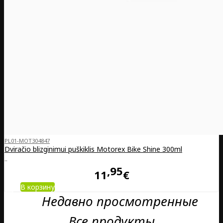
PL01-MOT304847
Dviračio blizginimui puškiklis Motorex Bike Shine 300ml
..
95
11
€
В корзину
Недавно просмотренные
Все продукты