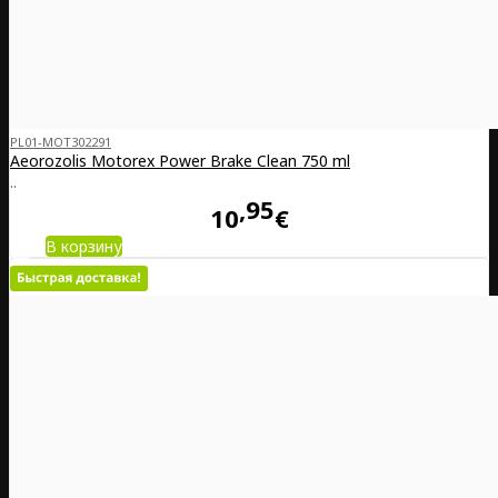
PL01-MOT302291
Aeorozolis Motorex Power Brake Clean 750 ml
..
95
10
€
В корзину