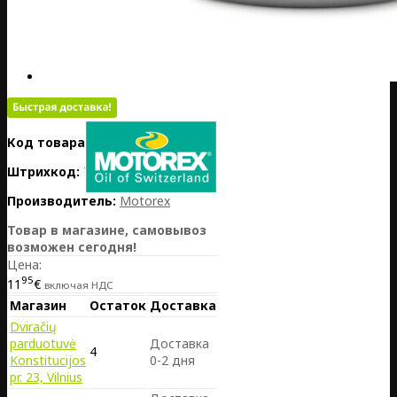
Код товара:
PL01-MOT309919
Штрихкод:
7611197000433
Производитель:
Motorex
Товар в магазине, самовывоз
возможен сегодня!
Цена:
95
11
€
включая НДС
Магазин
Остаток
Доставка
Dviračių
parduotuvė
Доставка
4
Konstitucijos
0-2 дня
pr. 23, Vilnius