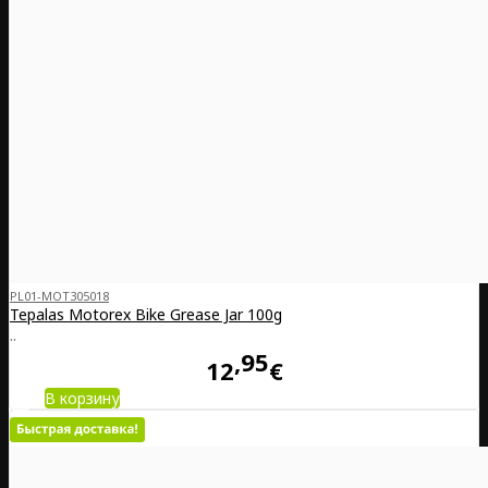
PL01-MOT305018
Tepalas Motorex Bike Grease Jar 100g
..
95
12
€
В корзину