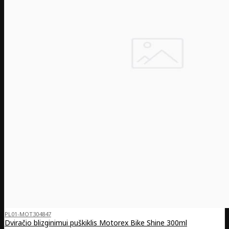
PL01-MOT304847
Dviračio blizginimui puškiklis Motorex Bike Shine 300ml