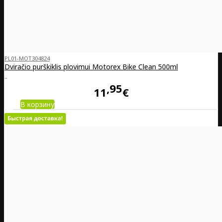
PL01-MOT304824
Dviračio purškiklis plovimui Motorex Bike Clean 500ml
..
95
11
€
В корзину