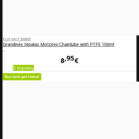
PL01-MOT309891
Grandinės tepalas Motorex Chainlube with PTFE 100ml
..
95
8
€
В корзину