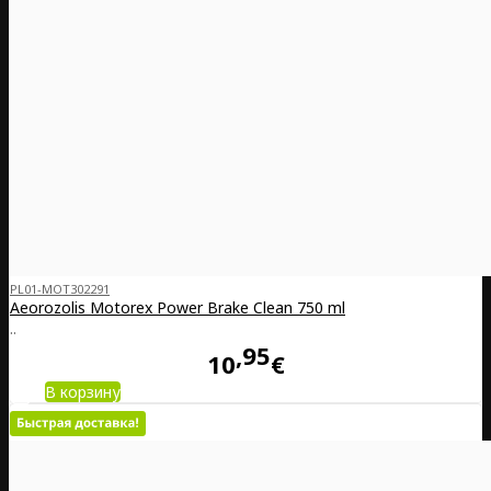
PL01-MOT302291
Aeorozolis Motorex Power Brake Clean 750 ml
..
95
10
€
В корзину