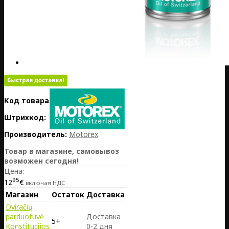
Код товара:
PL01-MOT309003
Штрихкод:
7611197137801
Производитель:
Motorex
Товар в магазине, самовывоз
возможен сегодня!
Цена:
95
12
€
включая НДС
Магазин
Остаток
Доставка
Dviračių
parduotuvė
Доставка
5+
Konstitucijos
0-2 дня