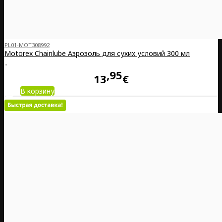
PL01-MOT308992
Motorex Chainlube Аэрозоль для сухих условий 300 мл
..
95
13
€
В корзину