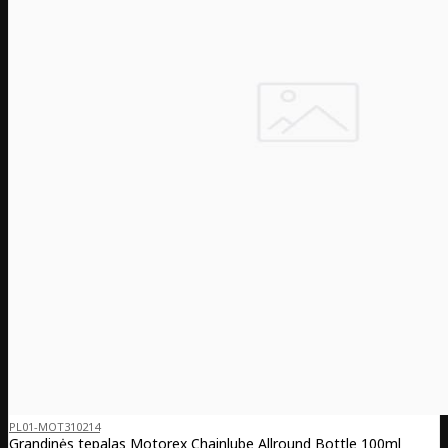
PL01-MOT310214
Grandinės tepalas Motorex Chainlube Allround Bottle 100ml