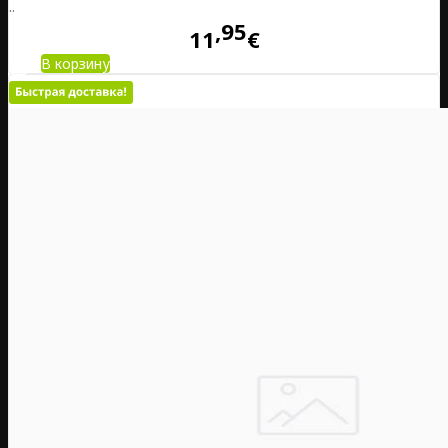
..
95
11
€
В корзину