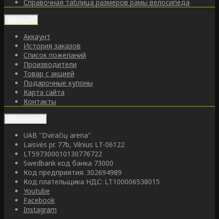
Справочная таблица размеров рамы велосипеда
Аккаунт
Аккаунт
История заказов
Список пожеланий
Производители
Товар с акцией
Подарочные купоны
Карта сайта
Контакты
Реквизиты
UAB "Dviračių arena"
Laisvės pr. 77b, Vilnius LT-06122
LT597300010130776722
Swedbank код банка 73000
Код предприятия: 302694989
Код плательщика НДС: LT100006538015
Youtube
Facebook
Instagram