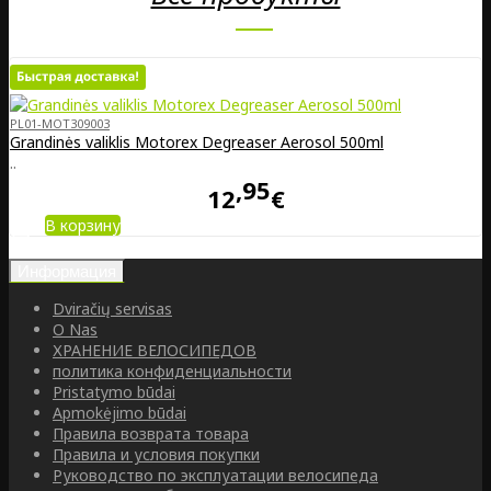
PL01-MOT309003
Grandinės valiklis Motorex Degreaser Aerosol 500ml
..
95
12
€
В корзину
Информация
Dviračių servisas
O Nas
ХРАНЕНИЕ ВЕЛОСИПЕДОВ
политика конфиденциальности
Pristatymo būdai
Apmokėjimo būdai
Правила возврата товара
Правила и условия покупки
Руководство по эксплуатации велосипеда