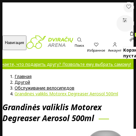
00
0
Навигация
Поиск
Корз
Избранное
Аккаунт
пуста
что подарить другу? Позвольте ему выбрать самому!
Главная
Другой
Обслуживание велосипедов
Grandinės valiklis Motorex Degreaser Aerosol 500ml
Grandinės valiklis Motorex
Degreaser Aerosol 500ml