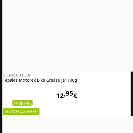
PL01-MOT305018
Tepalas Motorex Bike Grease Jar 100g
..
95
12
€
В корзину