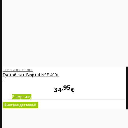
LT1105-00893107003
Густой син. Вюрт 4 NSF 400г.
..
95
34
€
В корзину