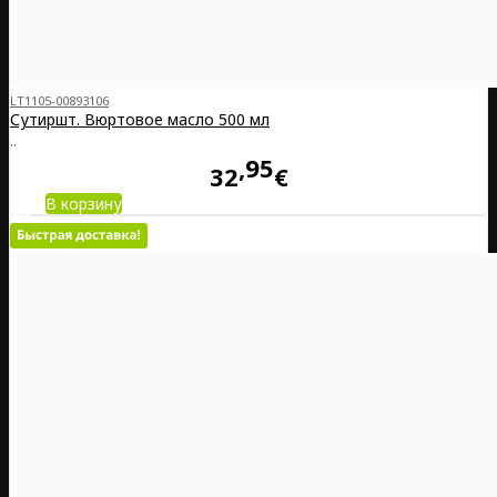
LT1105-00893106
Сутиршт. Вюртовое масло 500 мл
..
95
32
€
В корзину