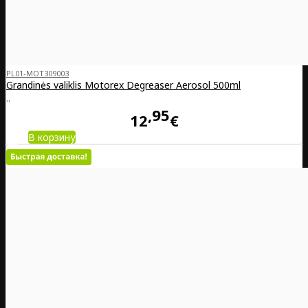
PL01-MOT309003
Grandinės valiklis Motorex Degreaser Aerosol 500ml
..
95
12
€
В корзину