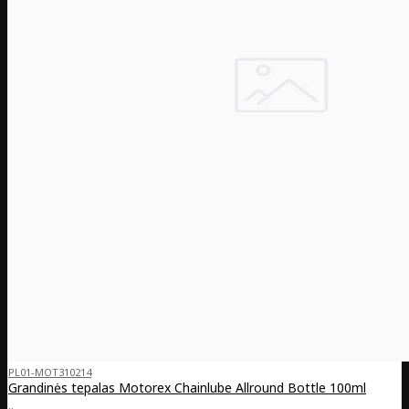
PL01-MOT310214
Grandinės tepalas Motorex Chainlube Allround Bottle 100ml
..