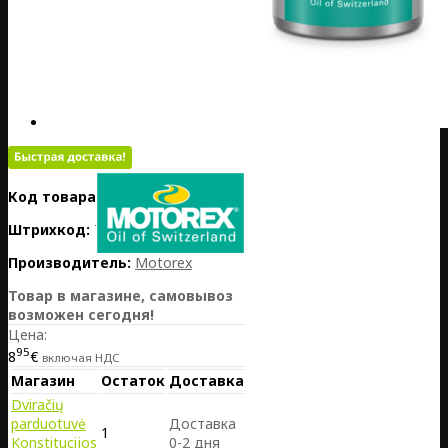
Код товара:
PL01-MOT309891
Штрихкод:
7611197000242
Производитель:
Motorex
Товар в магазине, самовывоз
возможен сегодня!
Цена:
95
8
€
включая НДС
Магазин
Остаток
Доставка
Dviračių
parduotuvė
Доставка
1
Konstitucijos
0-2 дня