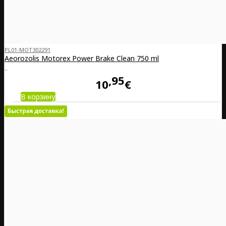
PL01-MOT302291
Aeorozolis Motorex Power Brake Clean 750 ml
..
95
10
€
В корзину