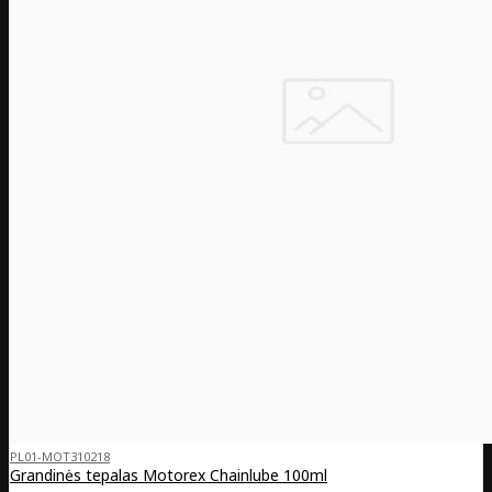
PL01-MOT310218
Grandinės tepalas Motorex Chainlube 100ml