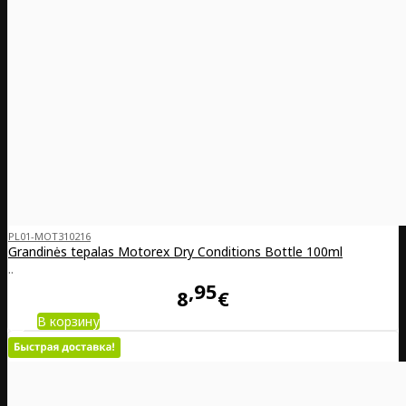
PL01-MOT310216
Grandinės tepalas Motorex Dry Conditions Bottle 100ml
..
95
8
€
В корзину