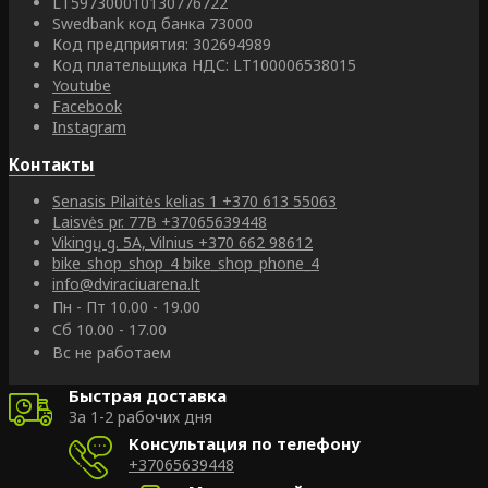
LT597300010130776722
Swedbank код банка 73000
Код предприятия: 302694989
Код плательщика НДС: LT100006538015
Youtube
Facebook
Instagram
Контакты
Senasis Pilaitės kelias 1
+370 613 55063
Laisvės pr. 77B
+37065639448
Vikingų g. 5A, Vilnius
+370 662 98612
bike_shop_shop_4
bike_shop_phone_4
info@dviraciuarena.lt
Пн - Пт 10.00 - 19.00
Сб 10.00 - 17.00
Вс не работаем
Быстрая доставка
За 1-2 рабочих дня
Консультация по телефону
+37065639448