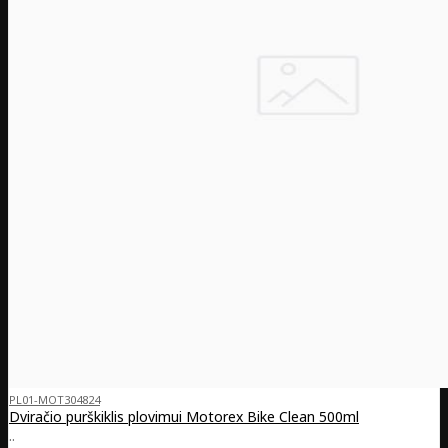
PL01-MOT304824
Dviračio purškiklis plovimui Motorex Bike Clean 500ml
..