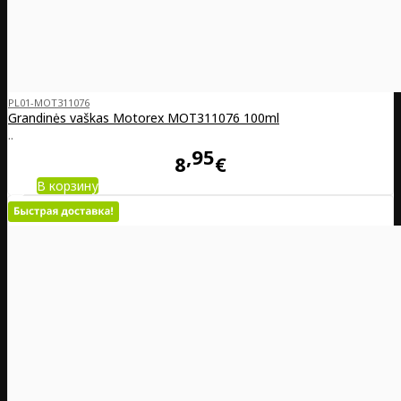
PL01-MOT311076
Grandinės vaškas Motorex MOT311076 100ml
..
95
8
€
В корзину