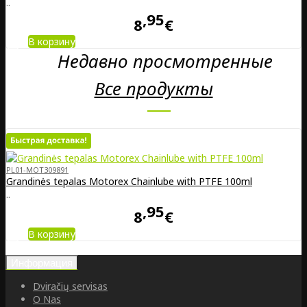
..
95
8
€
В корзину
Недавно просмотренные
Все продукты
PL01-MOT309891
Grandinės tepalas Motorex Chainlube with PTFE 100ml
..
95
8
€
В корзину
Информация
Dviračių servisas
O Nas