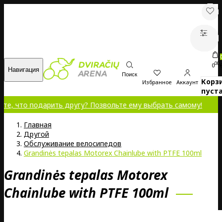
00
0
Навигация
Поиск
Корз
Избранное
Аккаунт
пуста
подарить другу? Позвольте ему выбрать самому!
Главная
Другой
Обслуживание велосипедов
Grandinės tepalas Motorex Chainlube with PTFE 100ml
Grandinės tepalas Motorex
Chainlube with PTFE 100ml