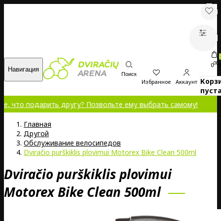
00
0
Навигация
Поиск
Корз
Избранное
Аккаунт
пуста
одарить другу? Позвольте ему выбрать самому!
Главная
Другой
Обслуживание велосипедов
Dviračio purškiklis plovimui Motorex Bike Clean 500ml
Dviračio purškiklis plovimui
Motorex Bike Clean 500ml