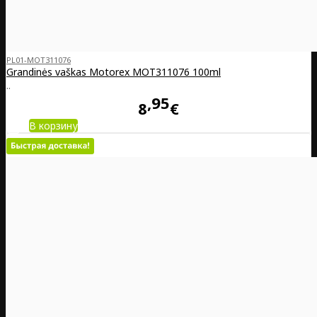
PL01-MOT311076
Grandinės vaškas Motorex MOT311076 100ml
..
95
8
€
В корзину