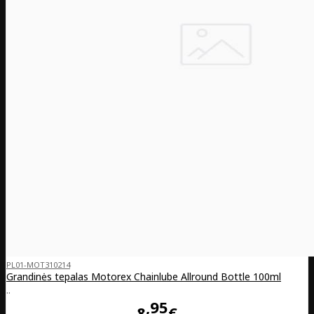
PL01-MOT310214
Grandinės tepalas Motorex Chainlube Allround Bottle 100ml
..
95
8
€