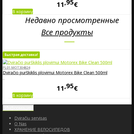
95
11
€
В корзину
Недавно просмотренные
Все продукты
PL01-MOT304824
Dviračio purškiklis plovimui Motorex Bike Clean 500ml
..
95
11
€
В корзину
Информация
Dviračių servisas
O Nas
ХРАНЕНИЕ ВЕЛОСИПЕДОВ