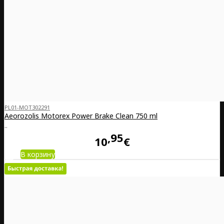
PL01-MOT302291
Aeorozolis Motorex Power Brake Clean 750 ml
..
95
10
€
В корзину