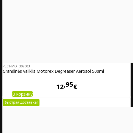
PL01-MOT309003
Grandinės valiklis Motorex Degreaser Aerosol 500ml
..
95
12
€
В корзину