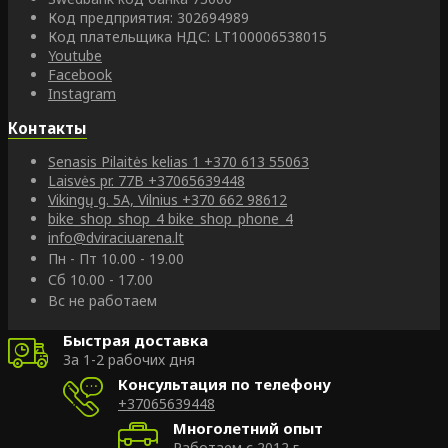
Код предприятия: 302694989
Код плательщика НДС: LT100006538015
Youtube
Facebook
Instagram
Контакты
Senasis Pilaitės kelias 1
+370 613 55063
Laisvės pr. 77B
+37065639448
Vikingų g. 5A, Vilnius
+370 662 98612
bike_shop_shop_4
bike_shop_phone_4
info@dviraciuarena.lt
Пн - Пт 10.00 - 19.00
Сб 10.00 - 17.00
Вс не работаем
Быстрая доставка
За 1-2 рабочих дня
Консультация по телефону
+37065639448
Многолетний опыт
Работаем с 2012 г.