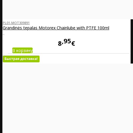
PL01-MOT309891
Grandinės tepalas Motorex Chainlube with PTFE 100ml
..
95
8
€
В корзину