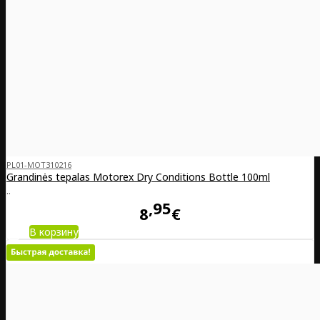
PL01-MOT310216
Grandinės tepalas Motorex Dry Conditions Bottle 100ml
..
95
8
€
В корзину