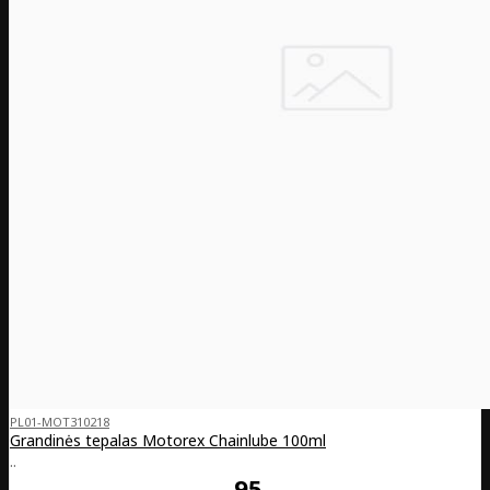
PL01-MOT310218
Grandinės tepalas Motorex Chainlube 100ml
..
95