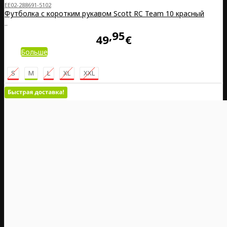
EE02-288691-5102
Футболка с коротким рукавом Scott RC Team 10 красный
..
95
49
€
Больше
S
M
L
XL
XXL