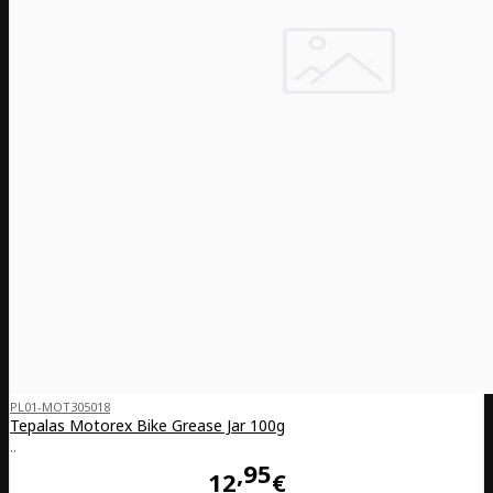
PL01-MOT305018
Tepalas Motorex Bike Grease Jar 100g
..
95
12
€