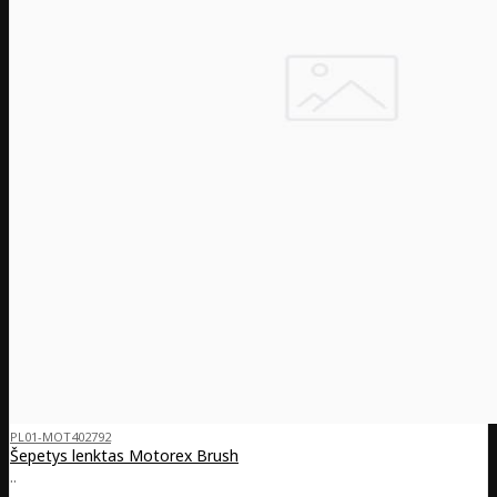
PL01-MOT402792
Šepetys lenktas Motorex Brush
..