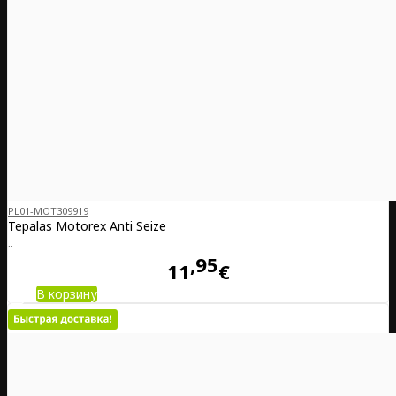
PL01-MOT309919
Tepalas Motorex Anti Seize
..
95
11
€
В корзину