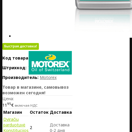
Код товара:
PL01-MOT304824
Штрихкод:
7611197115380
Производитель:
Motorex
Товар в магазине, самовывоз
возможен сегодня!
Цена:
95
11
€
включая НДС
Магазин
Остаток
Доставка
Dviračių
parduotuvė
Доставка
2
Konstitucijos
0-2 дня