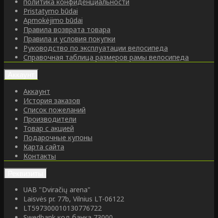
политика конфиденциальности
Pristatymo būdai
Apmokėjimo būdai
Правила возврата товара
Правила и условия покупки
Руководство по эксплуатации велосипеда
Справочная таблица размеров рамы велосипеда
Аккаунт
Аккаунт
История заказов
Список пожеланий
Производители
Товар с акцией
Подарочные купоны
Карта сайта
Контакты
Реквизиты
UAB "Dviračių arena"
Laisvės pr. 77b, Vilnius LT-06122
LT597300010130776722
Swedbank код банка 73000