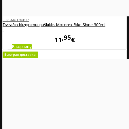
PL01-MOT304847
Dviračio blizginimui puškiklis Motorex Bike Shine 300ml
..
95
11
€
В корзину