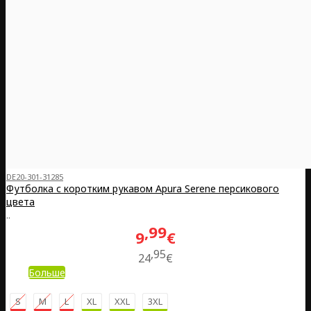
DE20-301-31285
Футболка с коротким рукавом Apura Serene персикового
цвета
..
99
9
€
95
24
€
Больше
S
M
L
XL
XXL
3XL