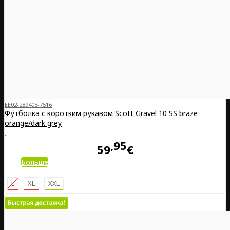
EE02-289408-7516
Футболка с коротким рукавом Scott Gravel 10 SS braze
orange/dark grey
..
95
59
€
Больше
L
XL
XXL