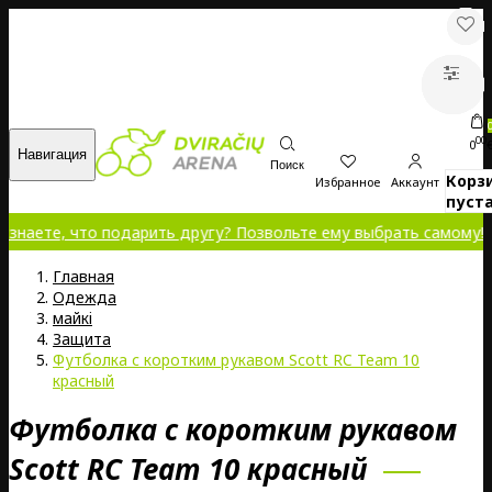
00
0
Навигация
Поиск
Корз
Избранное
Аккаунт
пуста
, что подарить другу? Позвольте ему выбрать самому!
Главная
Oдежда
майкi
Защита
Футболка с коротким рукавом Scott RC Team 10
красный
Футболка с коротким рукавом
Scott RC Team 10 красный