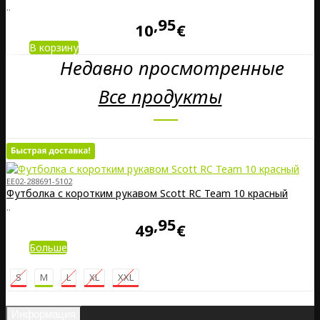
..
95
10
€
В корзину
Недавно просмотренные
Все продукты
EE02-288691-5102
Футболка с коротким рукавом Scott RC Team 10 красный
..
95
49
€
Больше
S
M
L
XL
XXL
Информация