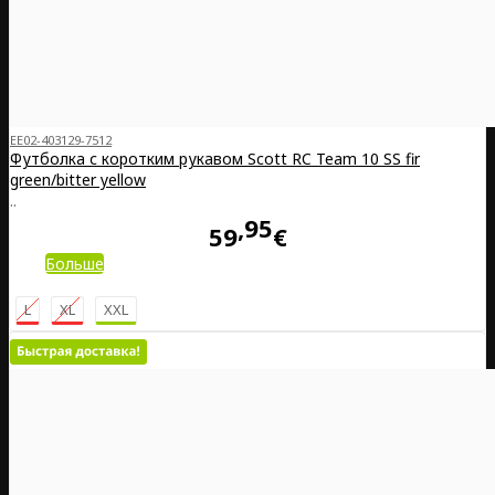
EE02-403129-7512
Футболка с коротким рукавом Scott RC Team 10 SS fir
green/bitter yellow
..
95
59
€
Больше
L
XL
XXL