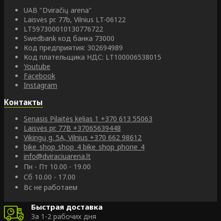
UAB "Dviračių arena"
Laisvės pr. 77b, Vilnius LT-06122
LT597300010130776722
Swedbank код банка 73000
Код предприятия: 302694989
Код плательщика НДС: LT100006538015
Youtube
Facebook
Instagram
Контакты
Senasis Pilaitės kelias 1
+370 613 55063
Laisvės pr. 77B
+37065639448
Vikingų g. 5A, Vilnius
+370 662 98612
bike_shop_shop_4
bike_shop_phone_4
info@dviraciuarena.lt
Пн - Пт 10.00 - 19.00
Сб 10.00 - 17.00
Вс не работаем
Быстрая доставка
За 1-2 рабочих дня