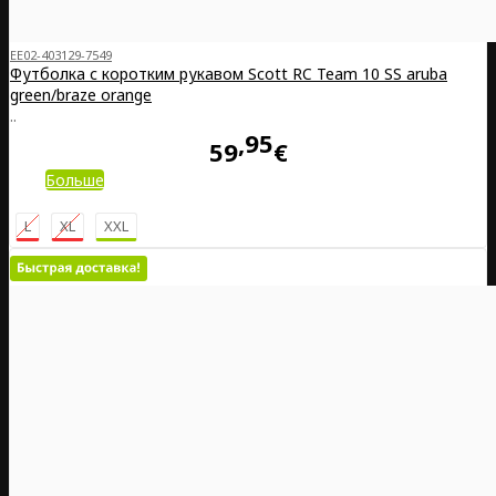
EE02-403129-7549
Футболка с коротким рукавом Scott RC Team 10 SS aruba
green/braze orange
..
95
59
€
Больше
L
XL
XXL