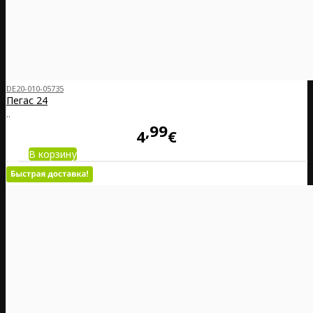
DE20-010-05735
Пегас 24
..
99
4
€
В корзину