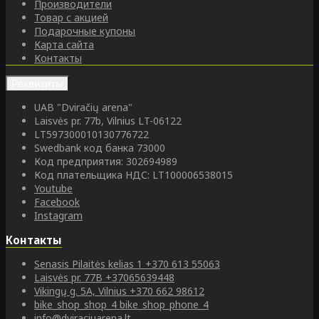
Производители
Товар с акцией
Подарочные купоны
Карта сайта
Контакты
Реквизиты
UAB "Dviračių arena"
Laisvės pr. 77b, Vilnius LT-06122
LT597300010130776722
Swedbank код банка 73000
Код предприятия: 302694989
Код плательщика НДС: LT100006538015
Youtube
Facebook
Instagram
Контакты
Senasis Pilaitės kelias 1
+370 613 55063
Laisvės pr. 77B
+37065639448
Vikingų g. 5A, Vilnius
+370 662 98612
bike_shop_shop_4
bike_shop_phone_4
info@dviraciuarena.lt