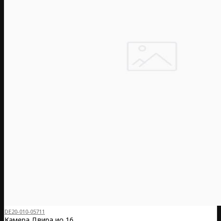
DE20-010-05711
Камера Двира ио 16