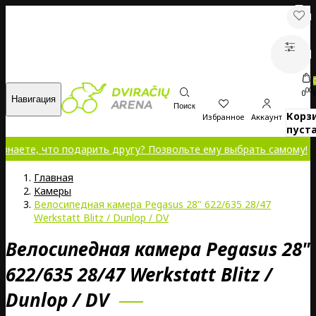
00
0
Навигация
Поиск
Корз
Избранное
Аккаунт
пуста
те, что подарить другу? Позвольте ему выбрать самому!
Главная
Kамеры
Велосипедная камера Pegasus 28" 622/635 28/47
Werkstatt Blitz / Dunlop / DV
Велосипедная камера Pegasus 28"
622/635 28/47 Werkstatt Blitz /
Dunlop / DV