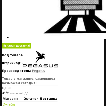
Код товара:
DE20-010-05776
Штрихкод:
4717784665191
Производитель:
Pegasus
Товар в магазине, самовывоз
возможен сегодня!
Цена:
95
4
€
включая НДС
Магазин
Остаток
Доставка
Dviračių