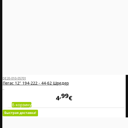
DE20-010-05701
Пегас 12" 194-222 - 44-62 Шредер
..
99
4
€
В корзину