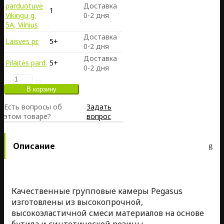
parduotuvė
Доставка
1
Vikingų g.
0-2 дня
5A, Vilnius
Доставка
Laisves pr.
5+
0-2 дня
Доставка
Pilaitės pard.
5+
0-2 дня
Есть вопросы об
Задать
этом товаре?
вопрос
Описание
Качественные групповые камеры Pegasus
изготовлены из высокопрочной,
высокоэластичной смеси материалов на основе
бутила и синтетической резины.