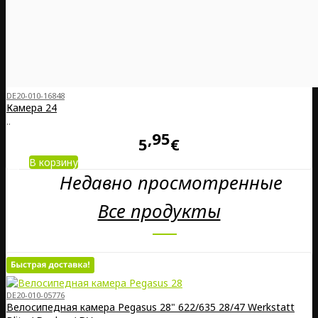
DE20-010-16848
Камера 24
..
95
5
€
В корзину
Недавно просмотренные
Все продукты
DE20-010-05776
Велосипедная камера Pegasus 28" 622/635 28/47 Werkstatt