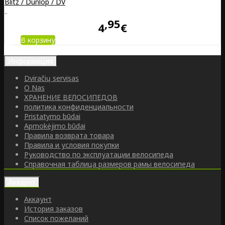
Blitz / Dunlop / DV
..
95
4
€
В корзину
Информация
Dviračių servisas
O Nas
ХРАНЕНИЕ ВЕЛОСИПЕДОВ
политика конфиденциальности
Pristatymo būdai
Apmokėjimo būdai
Правила возврата товара
Правила и условия покупки
Руководство по эксплуатации велосипеда
Справочная таблица размеров рамы велосипеда
Аккаунт
Аккаунт
История заказов
Список пожеланий