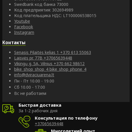
Swedbank код банка 73000
Код предприятия: 302694989
Код плательщика НДС: LT100006538015
Youtube
Facebook
Instagram
Контакты
Senasis Pilaitės kelias 1
+370 613 55063
Laisvės pr. 77B
+37065639448
Vikingų g. 5A, Vilnius
+370 662 98612
bike_shop_shop_4
bike_shop_phone_4
info@dviraciuarena.lt
Пн - Пт 10.00 - 19.00
Сб 10.00 - 17.00
Вс не работаем
Быстрая доставка
За 1-2 рабочих дня
Консультация по телефону
+37065639448
Многолетний опыт