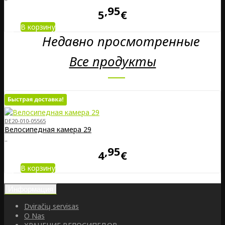
95
5
€
В корзину
Недавно просмотренные
Все продукты
DE20-010-05565
Велосипедная камера 29
..
95
4
€
В корзину
Информация
Dviračių servisas
O Nas