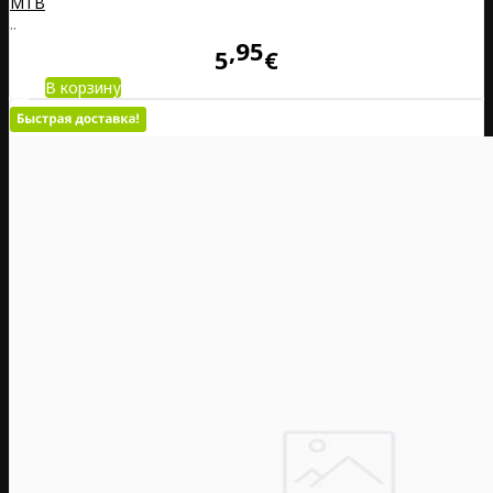
MTB
..
95
5
€
В корзину