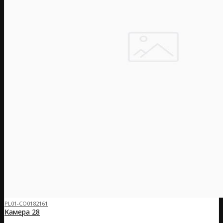
PL01-CO0182161
Камера 28
..