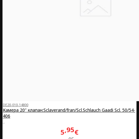
DE20-010-14800
Камера 20" клапан:Sclaverand/fran/Scl.Schlauch Gaadi Scl. 50/54-
406
..
95
5
€