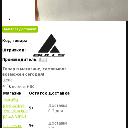
Код товара:
DE20-010-05565
Штрихкод:
4052862008966
Производитель:
Bulls
Товар в магазине, самовывоз
возможен сегодня!
Цена:
95
4
€
включая НДС
Магазин
Остаток
Доставка
Dviračių
parduotuvė
Доставка
5+
Konstitucijos
0-2 дня
pr. 23, Vilnius
Доставка
Laisves pr.
5+