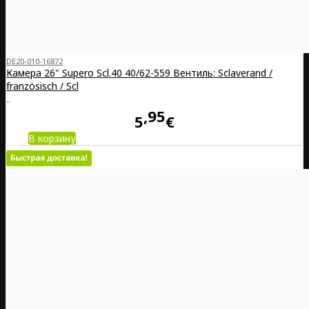
DE20-010-16872
Камера 26" Supero Scl.40 40/62-559 Вентиль: Sclaverand /
französisch / Scl
..
95
5
€
В корзину