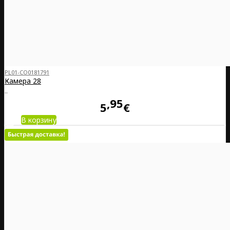
PL01-CO0181791
Камера 28
..
95
5
€
В корзину