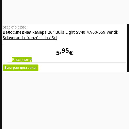
DE20-010-05563
Велосипедная камера 26" Bulls Light SV40 47/60-559 Ventil:
Sclaverand / französisch / Scl
..
95
5
€
В корзину