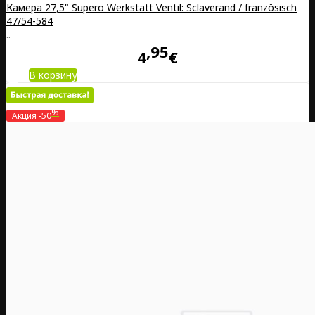
Камера 27,5" Supero Werkstatt Ventil: Sclaverand / französisch
47/54-584
..
95
4
€
В корзину
%
Акция
-50