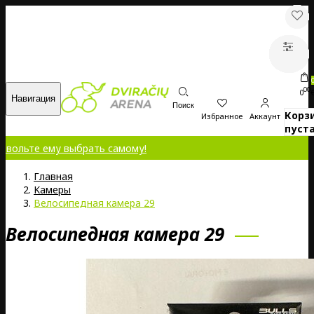
00
0
Навигация
Поиск
Корз
Избранное
Аккаунт
пуста
озвольте ему выбрать самому!
Главная
Kамеры
Велосипедная камера 29
Велосипедная камера 29