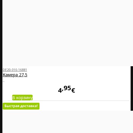
DE20-010-16881
Камера 27,5
..
95
4
€
В корзину