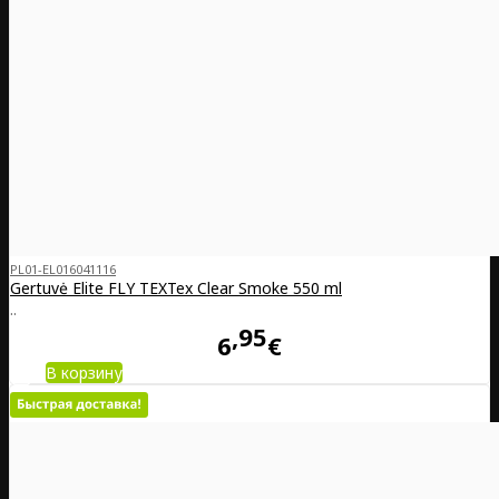
PL01-EL016041116
Gertuvė Elite FLY TEXTex Clear Smoke 550 ml
..
95
6
€
В корзину