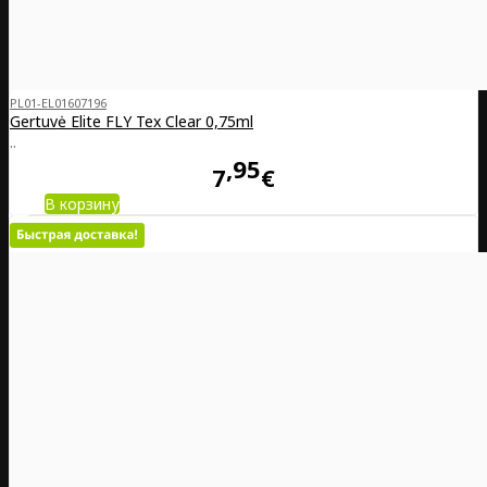
PL01-EL01607196
Gertuvė Elite FLY Tex Clear 0,75ml
..
95
7
€
В корзину