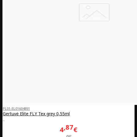
PL01-EL01604891
Gertuvė Elite FLY Tex grey 0,55ml
..
87
4
€
95