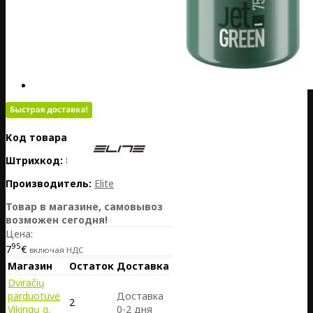
Код товара:
PL01-EL0202006
Штрихкод:
8020775042632
Производитель:
Elite
Товар в магазине, самовывоз
возможен сегодня!
Цена:
95
7
€
включая НДС
Магазин
Остаток
Доставка
Dviračių
parduotuvė
Доставка
2
Vikingų g.
0-2 дня