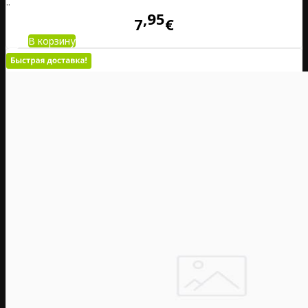
..
95
7
€
В корзину