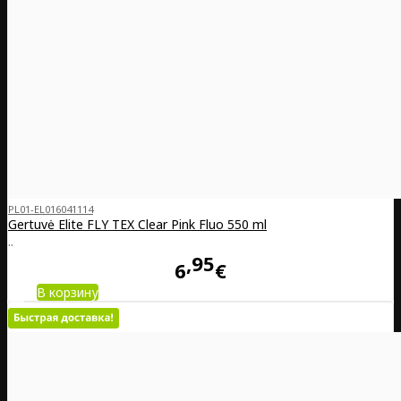
PL01-EL016041114
Gertuvė Elite FLY TEX Clear Pink Fluo 550 ml
..
95
6
€
В корзину