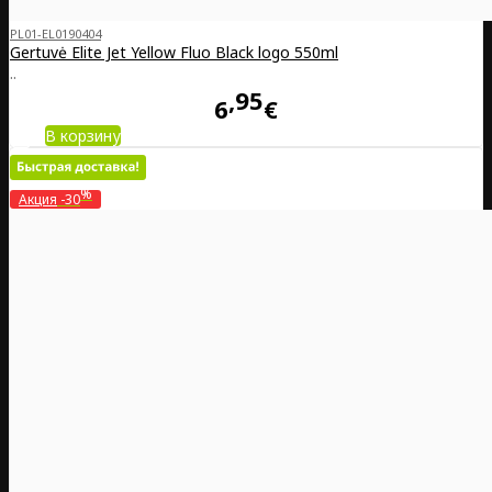
PL01-EL0190404
Gertuvė Elite Jet Yellow Fluo Black logo 550ml
..
95
6
€
В корзину
%
Акция
-30