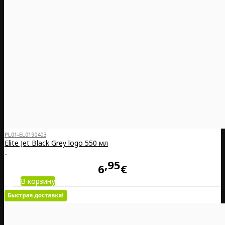
PL01-EL0190403
Elite Jet Black Grey logo 550 мл
..
95
6
€
В корзину