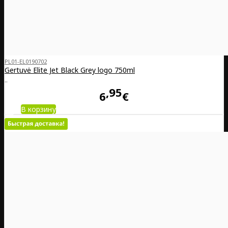
PL01-EL0190702
Gertuvė Elite Jet Black Grey logo 750ml
..
95
6
€
В корзину