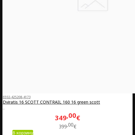
EE02-425208-4173
Dviratis 16 SCOTT CONTRAIL 160 16 green scott
..
00
349
€
00
399
€
В корзину