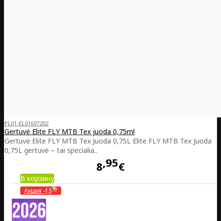
PL01-EL01607202
Gertuvė Elite FLY MTB Tex juoda 0,75ml
Gertuvė Elite FLY MTB Tex Juoda 0,75L Elite FLY MTB Tex Juoda
0,75L gertuvė – tai specialia..
95
8
€
В корзину
%
Акция
-13