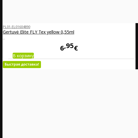
PL01-EL01604890
Gertuvė Elite FLY Tex yellow 0,55ml
..
95
6
€
В корзину