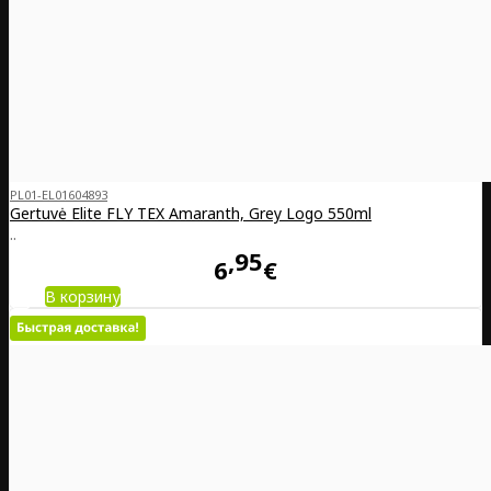
PL01-EL01604893
Gertuvė Elite FLY TEX Amaranth, Grey Logo 550ml
..
95
6
€
В корзину