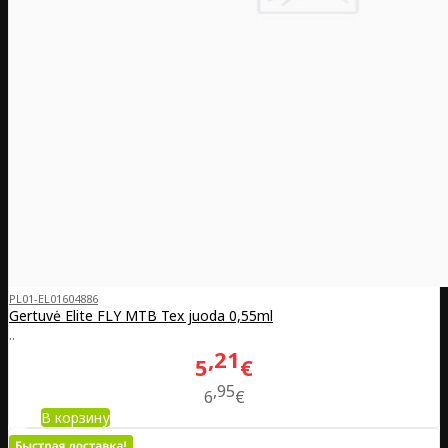
PL01-EL01604886
Gertuvė Elite FLY MTB Tex juoda 0,55ml
..
21
5
€
95
6
€
В корзину