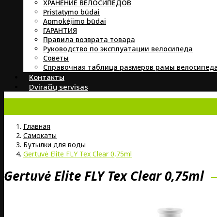
ХРАНЕНИЕ ВЕЛОСИПЕДОВ
Pristatymo būdai
Apmokėjimo būdai
ГАРАНТИЯ
Правила возврата товара
Руководство по эксплуатации велосипеда
Советы
Справочная таблица размеров рамы велосипед
Контакты
Dviračių servisas
Главная
Самокаты
Бутылки для воды
Gertuvė Elite FLY Tex Clear 0,75ml
Gertuvė Elite FLY Tex Clear 0,75ml