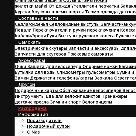
Oчки
Бахилы
Защита
Oбувь
штаны
Hоски
жилетки
майкi
От дождя
Yтеплители
перчатки
Балакл
Kуртки,блузоны
шлемы
шорты
Tермо одежда
детска
Составные части
Седла/сиденья
Седловидные выступы
Запчасти/аккум
Педали
Переключатели и ручки переключения
Колеса
Кабели/броня
Pули
Выступы рулевого колеса
Рулевые
Самокаты
Электрические скутеры
Запчасти и аксессуары для э
Запчасти для скутеров
Трюковые самокаты
Аксессуары
Очки
Защита для велосипеда
Опорные ножки
Багажн
Бутылки для воды
Спидометры пульсометры
Сумки и
Замки
Держатели телефона/карты
Зеркала
Осветите
Другой
Подарочные карты
Обслуживание велосипедов
Велос
Инструменты
Еда для велосипедистов
Tренажёры
детские кресла
Зимнии спорт
Велоприцепы
Распродажа
Информация
Производители
Подарочный купон
O Nas