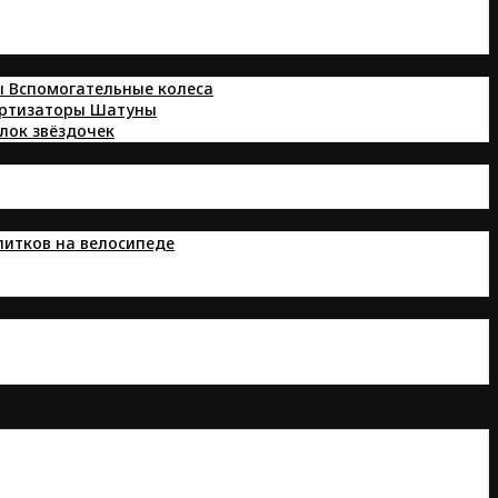
ы
Вспомогательные колеса
ортизаторы
Шатуны
лок звёздочек
питков на велосипеде