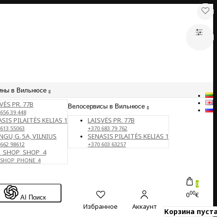
ины в Вильнюсе
VĖS PR. 77B
Велосервисы в Вильнюсе
656 39 448
SIS PILAITĖS KELIAS 1
LAISVĖS PR. 77B
 613 55063
+370 683 79 762
NGŲ G. 5A, VILNIUS
SENASIS PILAITĖS KELIAS 1
 662 98612
+370 603 63257
E_SHOP_SHOP_4
_SHOP_PHONE_4
0
00
0
€
AI Поиск
Избранное
Аккаунт
Корзина пуста