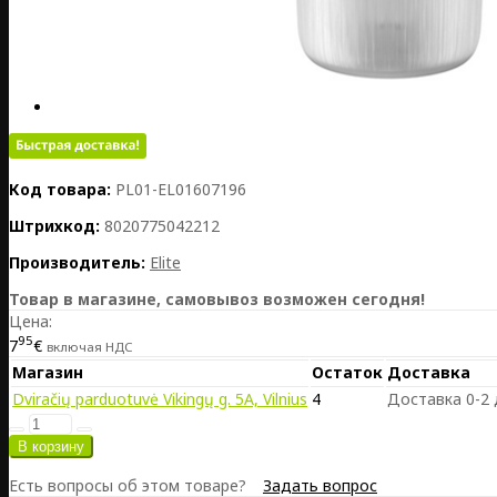
Код товара:
PL01-EL01607196
Штрихкод:
8020775042212
Производитель:
Elite
Товар в магазине, самовывоз возможен сегодня!
Цена:
95
7
€
включая НДС
Магазин
Остаток
Доставка
Dviračių parduotuvė Vikingų g. 5A, Vilnius
4
Доставка 0-2
Есть вопросы об этом товаре?
Задать вопрос