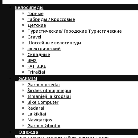
Велосипеды
Горные
Гибриды / Кроссовые
Детские
Туристические/ Городские Туристические
Gravel
Шоссейные велосипеды
электрический
Складные
BMX
FAT BIKE
Triračiai
GARMIN
Garmin priedai
Širdies ritmui,miegui
Išmanieji laikrodžiai
Bike Computer
Radarai
Laikikliai
Navigacijos
Garmin žibintai
Oдежда