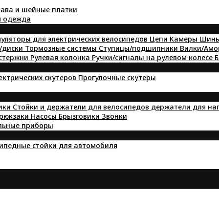
ава и шейные платки
я одежда
уляторы для электрических велосипедов
Цепи
Kамеры
Шин
/диски
Тормозные системы
Ступицы/подшипники
Вилки/Ам
 стержни
Рулевая колонка
Ручки/сигналы на рулевом колесе
Б
лектрических скутеров
Прогулочные скутеры
ики
Стойки и держатели для велосипедов
держатели для на
 рюкзаки
Насосы
Брызговики
Звонки
льные приборы
ипедные стойки для автомобиля