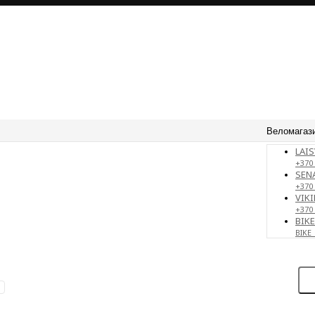
Веломагаз
LAIS
+370 
SENA
+370
VIKI
+370
BIK
BIKE