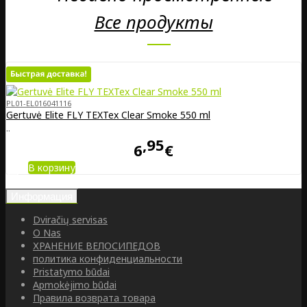
Все продукты
PL01-EL016041116
Gertuvė Elite FLY TEXTex Clear Smoke 550 ml
..
95
6
€
В корзину
Информация
Dviračių servisas
O Nas
ХРАНЕНИЕ ВЕЛОСИПЕДОВ
политика конфиденциальности
Pristatymo būdai
Apmokėjimo būdai
Правила возврата товара