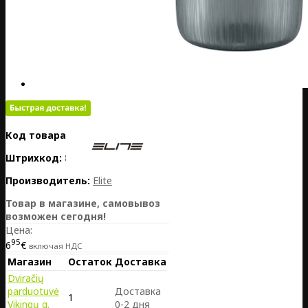
Код товара:
PL01-EL016041116
Штрихкод:
8020775043929
Производитель:
Elite
Товар в магазине, самовывоз
возможен сегодня!
Цена:
95
6
€
включая НДС
Магазин
Остаток
Доставка
Dviračių
parduotuvė
Доставка
1
Vikingų g.
0-2 дня