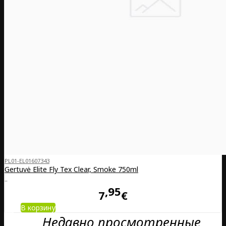
PL01-EL01607343
Gertuvė Elite Fly Tex Clear, Smoke 750ml
..
95
7
€
В корзину
Недавно просмотренные