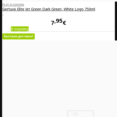
PL01-EL0202006
Gertuvė Elite Jet Green Dark Green, White Logo 750ml
..
95
7
€
В корзину