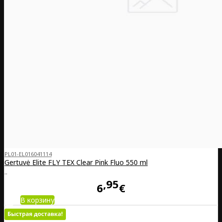
PL01-EL016041114
Gertuvė Elite FLY TEX Clear Pink Fluo 550 ml
..
95
6
€
В корзину