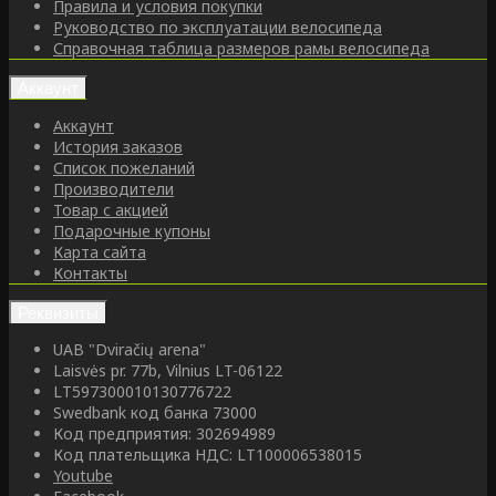
Правила и условия покупки
Руководство по эксплуатации велосипеда
Справочная таблица размеров рамы велосипеда
Аккаунт
Аккаунт
История заказов
Список пожеланий
Производители
Товар с акцией
Подарочные купоны
Карта сайта
Контакты
Реквизиты
UAB "Dviračių arena"
Laisvės pr. 77b, Vilnius LT-06122
LT597300010130776722
Swedbank код банка 73000
Код предприятия: 302694989
Код плательщика НДС: LT100006538015
Youtube