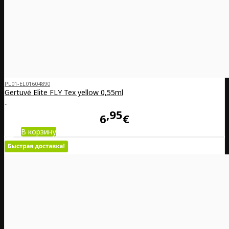
PL01-EL01604890
Gertuvė Elite FLY Tex yellow 0,55ml
..
95
6
€
В корзину