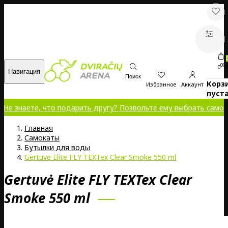
00
0
Навигация
Поиск
Корз
Избранное
Аккаунт
пуста
наете, что подарить другу? Позвольте ему выбрать самому!
Главная
Самокаты
Бутылки для воды
Gertuvė Elite FLY TEXTex Clear Smoke 550 ml
Gertuvė Elite FLY TEXTex Clear
Smoke 550 ml