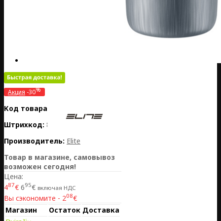
%
Акция
-30
Код товара:
PL01-EL01604891
Штрихкод:
8020775042175
Производитель:
Elite
Товар в магазине, самовывоз
возможен сегодня!
Цена:
87
95
4
€
6
€
включая НДС
08
Вы сэкономите - 2
€
Магазин
Остаток
Доставка