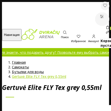
00
0
Навигация
Поиск
Корз
Избранное
Аккаунт
пуста
те, что подарить другу? Позвольте ему выбрать самому!
Главная
Самокаты
Бутылки для воды
Gertuvė Elite FLY Tex grey 0,55ml
Gertuvė Elite FLY Tex grey 0,55ml