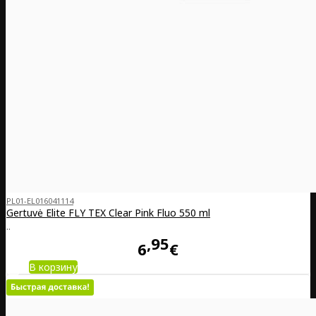
PL01-EL016041114
Gertuvė Elite FLY TEX Clear Pink Fluo 550 ml
..
95
6
€
В корзину