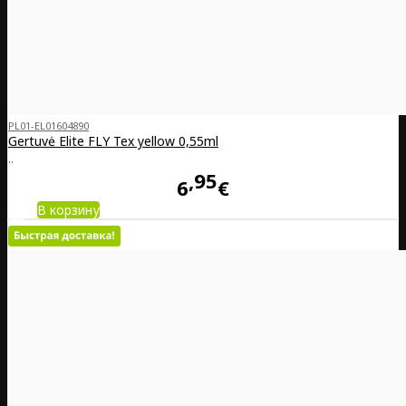
PL01-EL01604890
Gertuvė Elite FLY Tex yellow 0,55ml
..
95
6
€
В корзину