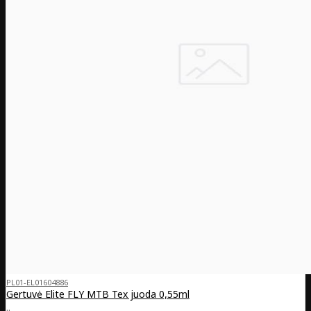
PL01-EL01604886
Gertuvė Elite FLY MTB Tex juoda 0,55ml
..