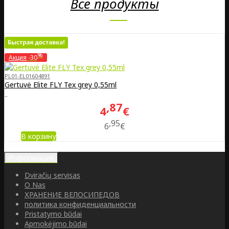
Все продукты
%
Акция
-30
PL01-EL01604891
Gertuvė Elite FLY Tex grey 0,55ml
..
87
4
€
95
6
€
В корзину
Информация
Dviračių servisas
O Nas
ХРАНЕНИЕ ВЕЛОСИПЕДОВ
политика конфиденциальности
Pristatymo būdai
Apmokėjimo būdai