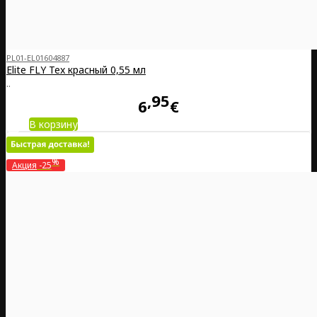
PL01-EL01604887
Elite FLY Tex красный 0,55 мл
..
95
6
€
В корзину
%
Акция
-25