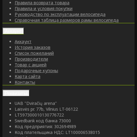
Правила возврата товара
Правила и условия покупки
Руководство по эксплуатации велосипеда
Справочная таблица размеров рамы велосипеда
Аккаунт
Аккаунт
История заказов
Список пожеланий
Производители
Товар с акцией
Подарочные купоны
Карта сайта
Контакты
Реквизиты
UAB "Dviračių arena"
Laisvės pr. 77b, Vilnius LT-06122
LT597300010130776722
Swedbank код банка 73000
Код предприятия: 302694989
Код плательщика НДС: LT100006538015