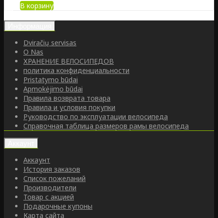
В корзину
Информация
Dviračių servisas
O Nas
ХРАНЕНИЕ ВЕЛОСИПЕДОВ
политика конфиденциальности
Pristatymo būdai
Apmokėjimo būdai
Правила возврата товара
Правила и условия покупки
Руководство по эксплуатации велосипеда
Справочная таблица размеров рамы велосипеда
Аккаунт
Аккаунт
История заказов
Список пожеланий
Производители
Товар с акцией
Подарочные купоны
Карта сайта