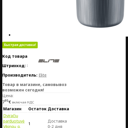
Код товара:
PL01-EL01607199
Штрихкод:
8020775042243
Производитель:
Elite
Товар в магазине, самовывоз
возможен сегодня!
Цена:
95
7
€
включая НДС
Магазин
Остаток
Доставка
Dviračių
parduotuvė
Доставка
1
Vikingų g.
0-2 дня