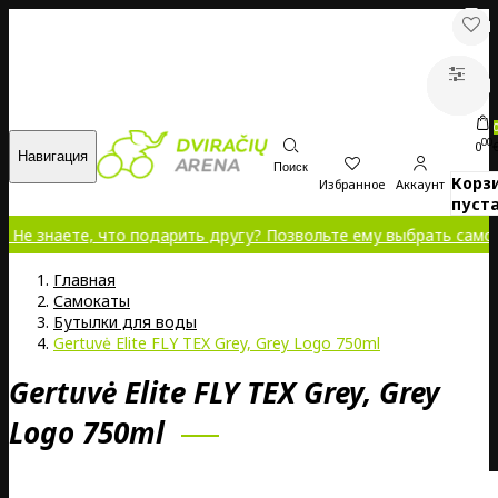
00
0
Навигация
Поиск
Корз
Избранное
Аккаунт
пуста
ете, что подарить другу? Позвольте ему выбрать самому!
Главная
Самокаты
Бутылки для воды
Gertuvė Elite FLY TEX Grey, Grey Logo 750ml
Gertuvė Elite FLY TEX Grey, Grey
Logo 750ml