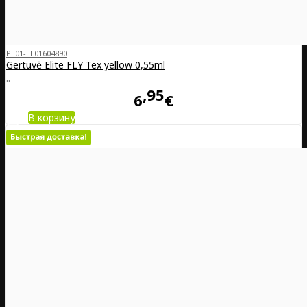
PL01-EL01604890
Gertuvė Elite FLY Tex yellow 0,55ml
..
95
6
€
В корзину