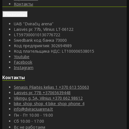
Контакты
Реквизиты
UAB "Dviračių arena"
Laisvės pr. 77b, Vilnius LT-06122
LT597300010130776722
Swedbank код банка 73000
Код предприятия: 302694989
Код плательщика НДС: LT100006538015
Youtube
Facebook
Instagram
Контакты
Senasis Pilaitės kelias 1
+370 613 55063
Laisvės pr. 77B
+37065639448
Vikingų g. 5A, Vilnius
+370 662 98612
bike_shop_shop_4
bike_shop_phone_4
info@dviraciuarena.lt
Пн - Пт 10.00 - 19.00
Сб 10.00 - 17.00
Вс не работаем