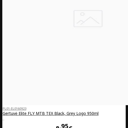
PL01-EL0160923
Gertuvė Elite FLY MTB TEX Black, Grey Logo 950ml
..
95
8
€