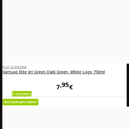
PL01-EL0202006
Gertuvė Elite Jet Green Dark Green, White Logo 750ml
..
95
7
€
В корзину