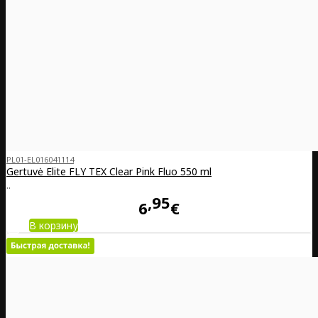
PL01-EL016041114
Gertuvė Elite FLY TEX Clear Pink Fluo 550 ml
..
95
6
€
В корзину