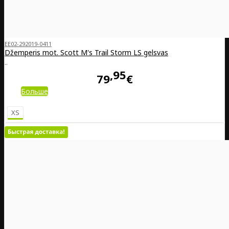
EE02-292019-0411
Džemperis mot. Scott M's Trail Storm LS gelsvas
..
95
79
€
Больше
XS