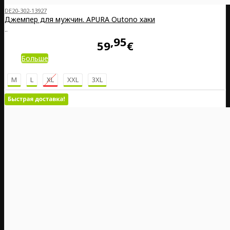
DE20-302-13927
Джемпер для мужчин. APURA Outono хаки
..
95
59
€
Больше
M
L
XL
XXL
3XL