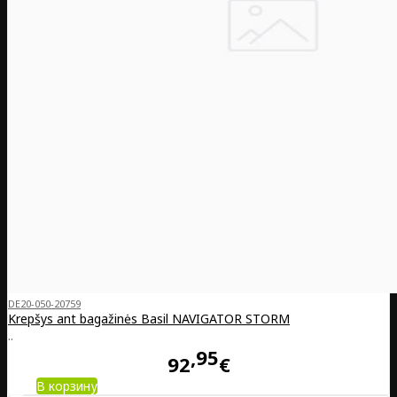
DE20-050-20759
Krepšys ant bagažinės Basil NAVIGATOR STORM
..
95
92
€
В корзину