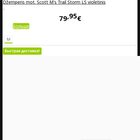
Džemperis mot. Scott M's Trail Storm LS violetinis
..
95
79
€
Больше
M