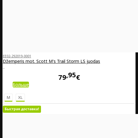
EE02-292019-0001
Džemperis mot. Scott M's Trail Storm LS juodas
..
95
79
€
Больше
M
XL