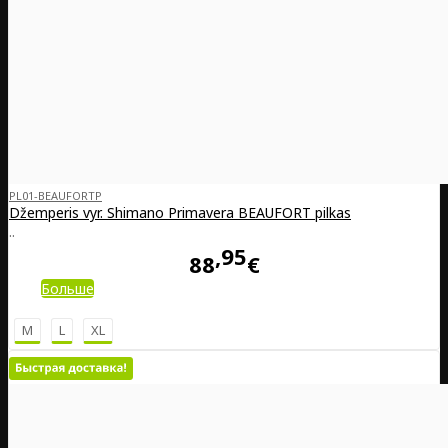
PL01-BEAUFORTP
Džemperis vyr. Shimano Primavera BEAUFORT pilkas
..
95
88
€
Больше
M
L
XL