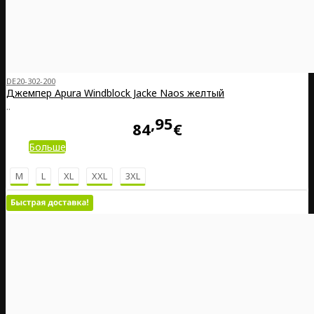
DE20-302-200
Джемпер Apura Windblock Jacke Naos желтый
..
95
84
€
Больше
M
L
XL
XXL
3XL