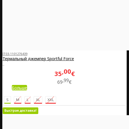
IT03-1101276439
Термальный джемпер Sportful Force
..
00
35
€
99
69
€
Больше
S
M
L
XL
XXL