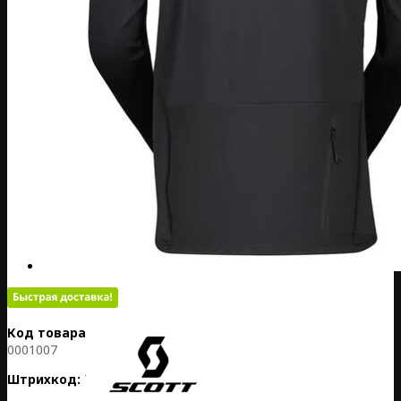
Код товара:
EE02-292006-
0001007
Штрихкод:
7615523907960