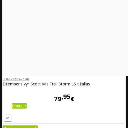
EE02-292006-7340
Džemperis vyr. Scott M's Trail Storm LS t.žalias
..
95
79
€
Больше
M