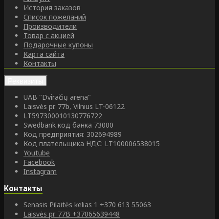
История заказов
Список пожеланий
Производители
Товар с акцией
Подарочные купоны
Карта сайта
Контакты
Реквизиты
UAB "Dviračių arena"
Laisvės pr. 77b, Vilnius LT-06122
LT597300010130776722
Swedbank код банка 73000
Код предприятия: 302694989
Код плательщика НДС: LT100006538015
Youtube
Facebook
Instagram
Контакты
Senasis Pilaitės kelias 1
+370 613 55063
Laisvės pr. 77B
+37065639448