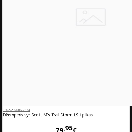
EE02-292006-7334
Džemperis vyr. Scott M's Trail Storm LS t.pilkas
..
95
79
€