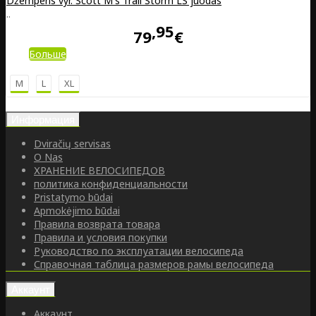
Džemperis vyr. Scott M's Trail Storm LS juodas
..
95
79
€
Больше
M
L
XL
Информация
Dviračių servisas
O Nas
ХРАНЕНИЕ ВЕЛОСИПЕДОВ
политика конфиденциальности
Pristatymo būdai
Apmokėjimo būdai
Правила возврата товара
Правила и условия покупки
Руководство по эксплуатации велосипеда
Справочная таблица размеров рамы велосипеда
Аккаунт
Аккаунт