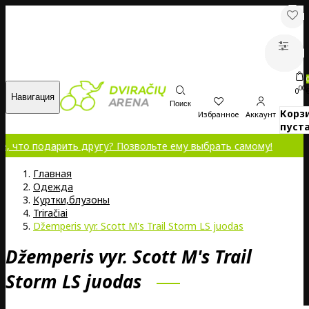
00
0
Навигация
Поиск
Корз
Избранное
Аккаунт
пуста
 подарить другу? Позвольте ему выбрать самому!
Главная
Oдежда
Kуртки,блузоны
Triračiai
Džemperis vyr. Scott M's Trail Storm LS juodas
Džemperis vyr. Scott M's Trail
Storm LS juodas