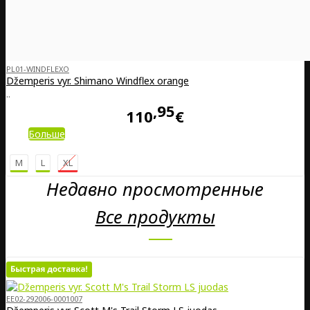
PL01-WINDFLEXO
Džemperis vyr. Shimano Windflex orange
..
95
110
€
Больше
M
L
XL
Недавно просмотренные
Все продукты
EE02-292006-0001007