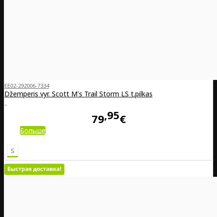
EE02-292006-7334
Džemperis vyr. Scott M's Trail Storm LS t.pilkas
..
95
79
€
Больше
S