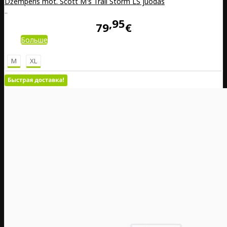
Džemperis mot. Scott M's Trail Storm LS juodas
..
95
79
€
Больше
M
XL