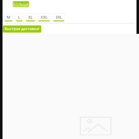
Больше
M
L
XL
XXL
3XL