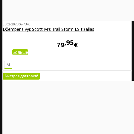
EE02-292006-7340
Džemperis vyr. Scott M's Trail Storm LS t.žalias
..
95
79
€
Больше
M