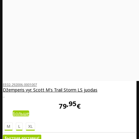
EE02-292006-0001007
Džemperis vyr. Scott M's Trail Storm LS juodas
..
95
79
€
Больше
M
L
XL