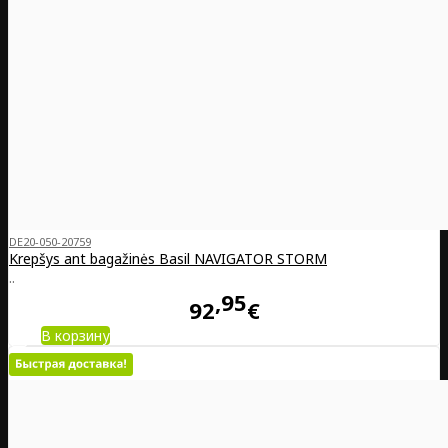
DE20-050-20759
Krepšys ant bagažinės Basil NAVIGATOR STORM
..
95
92
€
В корзину