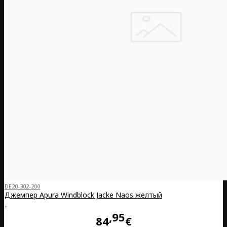
DE20-302-200
Джемпер Apura Windblock Jacke Naos желтый
..
95
84
€