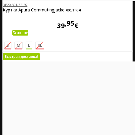
DE20-301-32197
Куртка Apura Commutingjacke желтая
..
95
39
€
Больше
S
M
L
XL