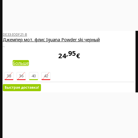
DE33-IODF21-B
Джемпер мот. флис Iguana Powder ski черный
..
95
24
€
Больше
38
36
40
42