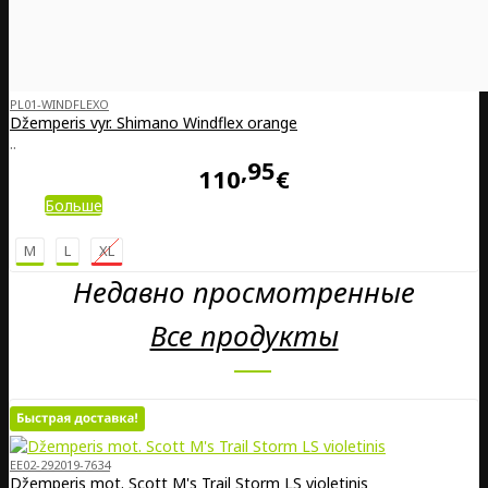
PL01-WINDFLEXO
Džemperis vyr. Shimano Windflex orange
..
95
110
€
Больше
M
L
XL
Недавно просмотренные
Все продукты
EE02-292019-7634
Džemperis mot. Scott M's Trail Storm LS violetinis