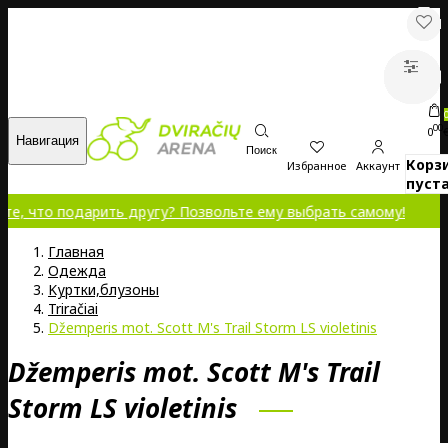
00
0
Навигация
Поиск
Корз
Избранное
Аккаунт
пуста
о подарить другу? Позвольте ему выбрать самому!
Главная
Oдежда
Kуртки,блузоны
Triračiai
Džemperis mot. Scott M's Trail Storm LS violetinis
Džemperis mot. Scott M's Trail
Storm LS violetinis