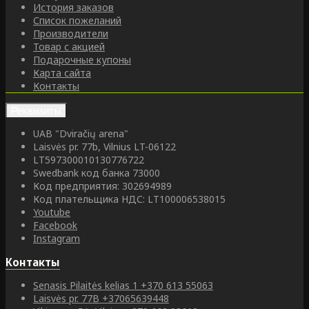
История заказов
Список пожеланий
Производители
Товар с акцией
Подарочные купоны
Карта сайта
Контакты
Реквизиты
UAB "Dviračių arena"
Laisvės pr. 77b, Vilnius LT-06122
LT597300010130776722
Swedbank код банка 73000
Код предприятия: 302694989
Код плательщика НДС: LT100006538015
Youtube
Facebook
Instagram
Контакты
Senasis Pilaitės kelias 1
+370 613 55063
Laisvės pr. 77B
+37065639448