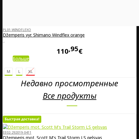
PL01-WINDFLEXO
Džemperis vyr. Shimano Windflex orange
..
95
110
€
Больше
M
L
XL
Недавно просмотренные
Все продукты
EE02-292019-0411
Džemperis mot. Scott M's Trail Storm LS gelsvas