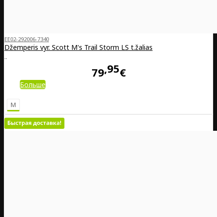
EE02-292006-7340
Džemperis vyr. Scott M's Trail Storm LS t.žalias
..
95
79
€
Больше
M