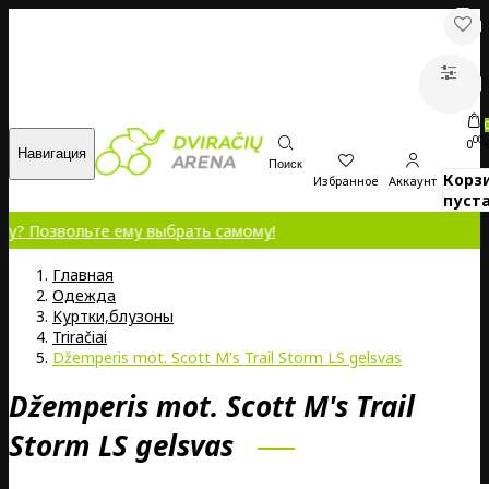
00
0
Навигация
Поиск
Корз
Избранное
Аккаунт
пуста
озвольте ему выбрать самому!
Главная
Oдежда
Kуртки,блузоны
Triračiai
Džemperis mot. Scott M's Trail Storm LS gelsvas
Džemperis mot. Scott M's Trail
Storm LS gelsvas