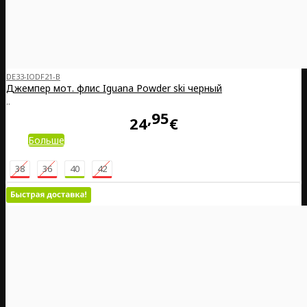
DE33-IODF21-B
Джемпер мот. флис Iguana Powder ski черный
..
95
24
€
Больше
38
36
40
42