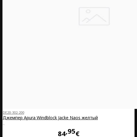
DE20-302-200
Джемпер Apura Windblock Jacke Naos желтый
..
95
84
€