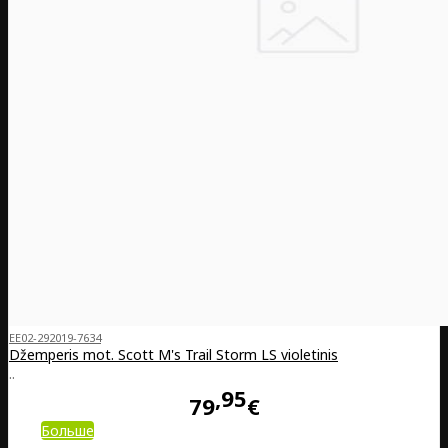
EE02-292019-7634
Džemperis mot. Scott M's Trail Storm LS violetinis
..
95
79
€
Больше