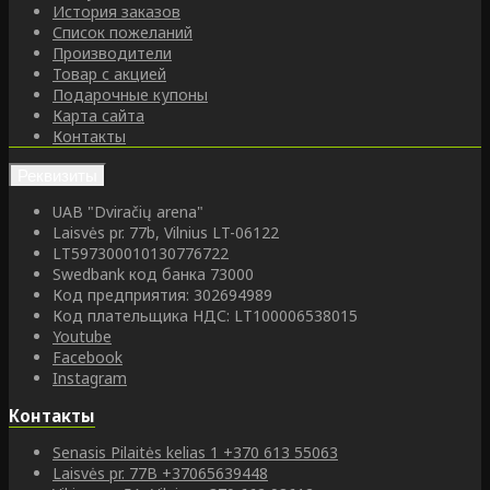
История заказов
Список пожеланий
Производители
Товар с акцией
Подарочные купоны
Карта сайта
Контакты
Реквизиты
UAB "Dviračių arena"
Laisvės pr. 77b, Vilnius LT-06122
LT597300010130776722
Swedbank код банка 73000
Код предприятия: 302694989
Код плательщика НДС: LT100006538015
Youtube
Facebook
Instagram
Контакты
Senasis Pilaitės kelias 1
+370 613 55063
Laisvės pr. 77B
+37065639448