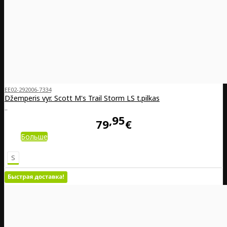
EE02-292006-7334
Džemperis vyr. Scott M's Trail Storm LS t.pilkas
..
95
79
€
Больше
S