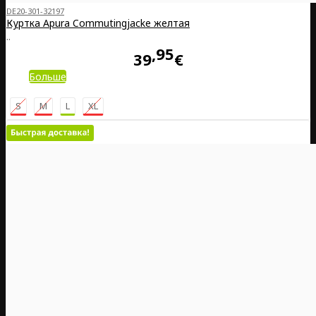
DE20-301-32197
Куртка Apura Commutingjacke желтая
..
95
39
€
Больше
S
M
L
XL