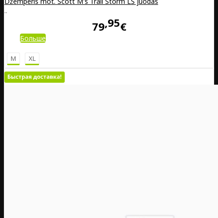
Džemperis mot. Scott M's Trail Storm LS juodas
..
95
79
€
Больше
M
XL