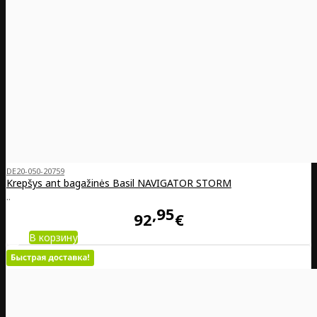
DE20-050-20759
Krepšys ant bagažinės Basil NAVIGATOR STORM
..
95
92
€
В корзину