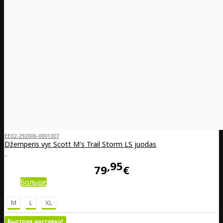
EE02-292006-0001007
Džemperis vyr. Scott M's Trail Storm LS juodas
..
95
79
€
Больше
M
L
XL