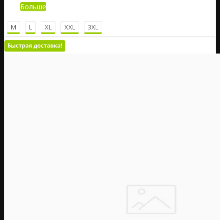
Больше
M
L
XL
XXL
3XL