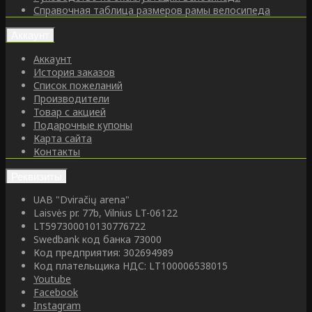
Справочная таблица размеров рамы велосипеда
Аккаунт
Аккаунт
История заказов
Список пожеланий
Производители
Товар с акцией
Подарочные купоны
Карта сайта
Контакты
Реквизиты
UAB "Dviračių arena"
Laisvės pr. 77b, Vilnius LT-06122
LT597300010130776722
Swedbank код банка 73000
Код предприятия: 302694989
Код плательщика НДС: LT100006538015
Youtube
Facebook
Instagram