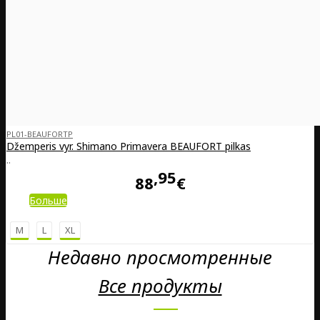
PL01-BEAUFORTP
Džemperis vyr. Shimano Primavera BEAUFORT pilkas
..
95
88
€
Больше
M
L
XL
Недавно просмотренные
Все продукты