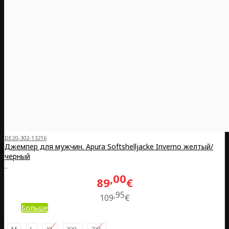
DE20-302-13216
Джемпер для мужчин. Apura Softshelljacke Inverno желтый/
черный
..
00
89
€
95
109
€
Больше