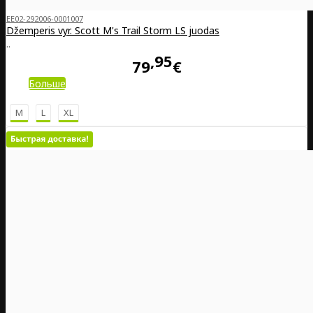
EE02-292006-0001007
Džemperis vyr. Scott M's Trail Storm LS juodas
..
95
79
€
Больше
M
L
XL