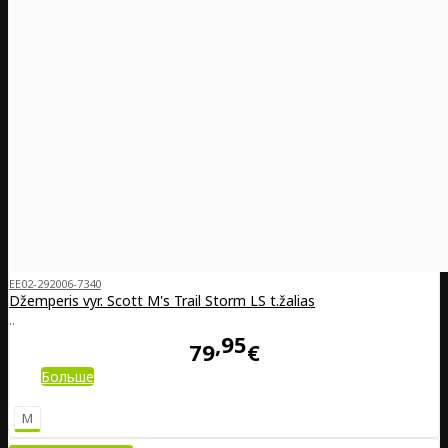
EE02-292006-7340
Džemperis vyr. Scott M's Trail Storm LS t.žalias
..
95
79
€
Больше
M