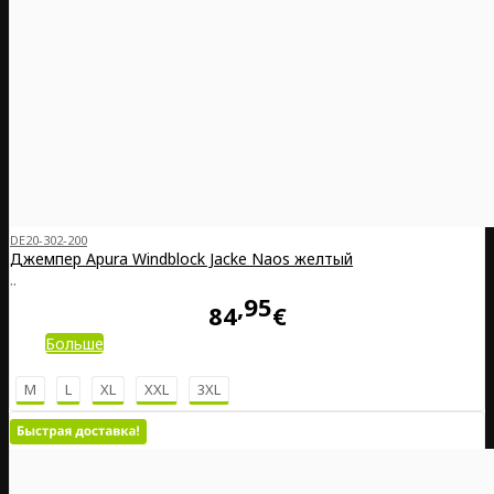
DE20-302-200
Джемпер Apura Windblock Jacke Naos желтый
..
95
84
€
Больше
M
L
XL
XXL
3XL