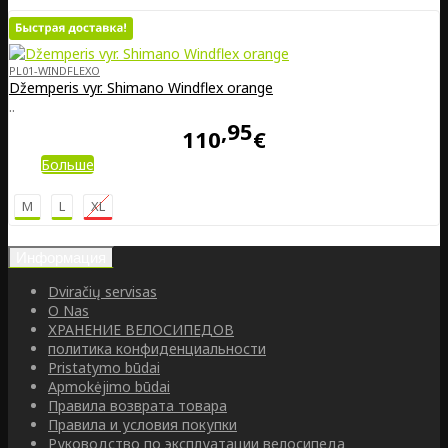
PL01-WINDFLEXO
Džemperis vyr. Shimano Windflex orange
..
95
110
€
Больше
M
L
XL
Информация
Dviračių servisas
O Nas
ХРАНЕНИЕ ВЕЛОСИПЕДОВ
политика конфиденциальности
Pristatymo būdai
Apmokėjimo būdai
Правила возврата товара
Правила и условия покупки
Руководство по эксплуатации велосипеда