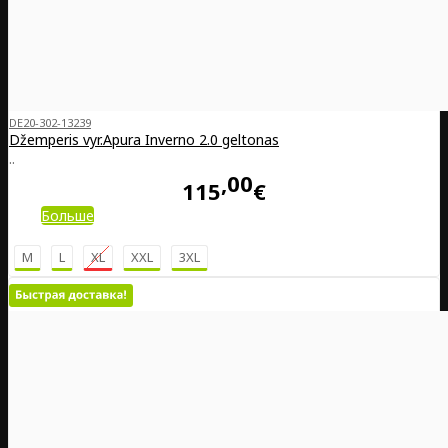
DE20-302-13239
Džemperis vyr.Apura Inverno 2.0 geltonas
..
00
115
€
Больше
M
L
XL
XXL
3XL