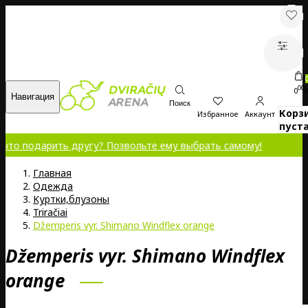
00
0
Навигация
Поиск
Корз
Избранное
Аккаунт
пуста
рить другу? Позвольте ему выбрать самому!
Главная
Oдежда
Kуртки,блузоны
Triračiai
Džemperis vyr. Shimano Windflex orange
Džemperis vyr. Shimano Windflex
orange