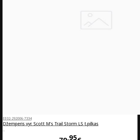
EE02-292006-7334
Džemperis vyr. Scott M's Trail Storm LS t.pilkas
..
95
79
€