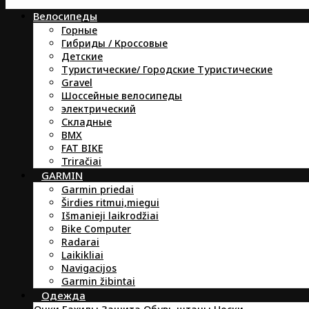
Велосипеды
Горные
Гибриды / Кроссовые
Детские
Туристические/ Городские Туристические
Gravel
Шоссейные велосипеды
электрический
Складные
BMX
FAT BIKE
Triračiai
GARMIN
Garmin priedai
Širdies ritmui,miegui
Išmanieji laikrodžiai
Bike Computer
Radarai
Laikikliai
Navigacijos
Garmin žibintai
Oдежда