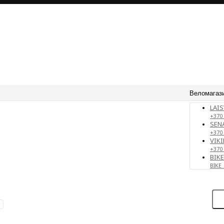
Веломагаз
LAIS
+370 
SENA
+370
VIKI
+370
BIK
BIKE