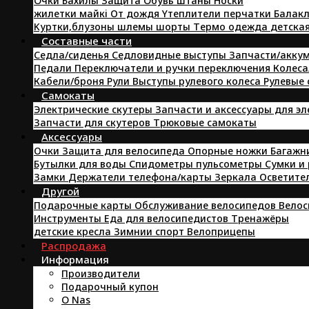
Oчки
Бахилы
Защита
Oбувь
штаны
Hоски
жилетки
майкi
От дождя
Yтеплители
перчатки
Балакл
Kуртки,блузоны
шлемы
шорты
Tермо одежда
детска
Составные части
Седла/сиденья
Седловидные выступы
Запчасти/аккум
Педали
Переключатели и ручки переключения
Колеса
Кабели/броня
Pули
Выступы рулевого колеса
Рулевые
Самокаты
Электрические скутеры
Запчасти и аксессуары для э
Запчасти для скутеров
Трюковые самокаты
Аксессуары
Очки
Защита для велосипеда
Опорные ножки
Багажн
Бутылки для воды
Спидометры пульсометры
Сумки и
Замки
Держатели телефона/карты
Зеркала
Осветите
Другой
Подарочные карты
Обслуживание велосипедов
Велос
Инструменты
Еда для велосипедистов
Tренажёры
детские кресла
Зимнии спорт
Велоприцепы
Распродажа
Информация
Производители
Подарочный купон
O Nas