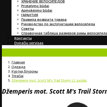
ХРАНЕНИЕ ВЕЛОСИПЕДОВ
Pristatymo būdai
Apmokėjimo būdai
ГАРАНТИЯ
Правила возврата товара
Руководство по эксплуатации велосипеда
Советы
Справочная таблица размеров рамы велосипед
Контакты
Dviračių servisas
Главная
Oдежда
Kуртки,блузоны
Triračiai
Džemperis mot. Scott M's Trail Storm LS juodas
Džemperis mot. Scott M's Trail Sto