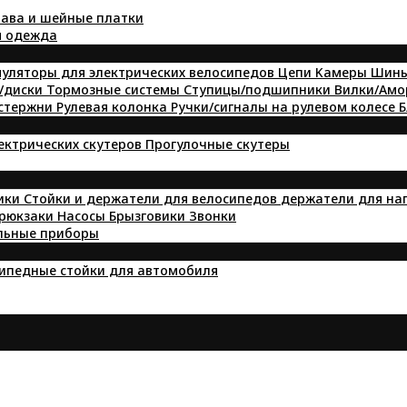
ава и шейные платки
я одежда
уляторы для электрических велосипедов
Цепи
Kамеры
Шин
/диски
Тормозные системы
Ступицы/подшипники
Вилки/Ам
 стержни
Рулевая колонка
Ручки/сигналы на рулевом колесе
Б
лектрических скутеров
Прогулочные скутеры
ики
Стойки и держатели для велосипедов
держатели для на
 рюкзаки
Насосы
Брызговики
Звонки
льные приборы
ипедные стойки для автомобиля