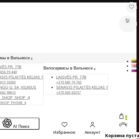
ины в Вильнюсе
VĖS PR. 77B
Велосервисы в Вильнюсе
656 39 448
SIS PILAITĖS KELIAS 1
LAISVĖS PR. 77B
 613 55063
+370 683 79 762
NGŲ G. 5A, VILNIUS
SENASIS PILAITĖS KELIAS 1
 662 98612
+370 603 63257
E_SHOP_SHOP_4
_SHOP_PHONE_4
0
00
0
€
AI Поиск
Избранное
Аккаунт
Корзина пуста