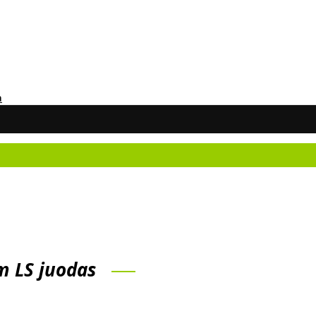
а
rm LS juodas