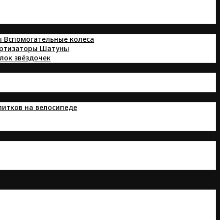
ы
Вспомогательные колеса
ортизаторы
Шатуны
лок звёздочек
питков на велосипеде