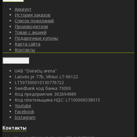
Аккаунт
История заказов
Список пожеланий
Производители
Товар с акцией
Подарочные купоны
Карта сайта
Контакты
Реквизиты
UAB "Dviračių arena"
Laisvės pr. 77b, Vilnius LT-06122
LT597300010130776722
Swedbank код банка 73000
Код предприятия: 302694989
Код плательщика НДС: LT100006538015
Youtube
Facebook
Instagram
Контакты