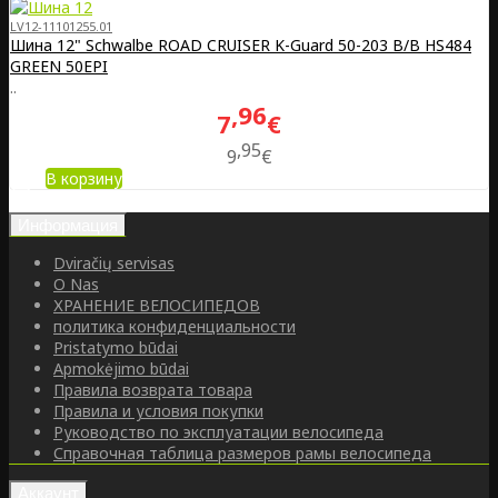
LV12-11101255.01
Шина 12" Schwalbe ROAD CRUISER K-Guard 50-203 B/B HS484
GREEN 50EPI
..
96
7
€
95
9
€
В корзину
Информация
Dviračių servisas
O Nas
ХРАНЕНИЕ ВЕЛОСИПЕДОВ
политика конфиденциальности
Pristatymo būdai
Apmokėjimo būdai
Правила возврата товара
Правила и условия покупки
Руководство по эксплуатации велосипеда
Справочная таблица размеров рамы велосипеда
Аккаунт