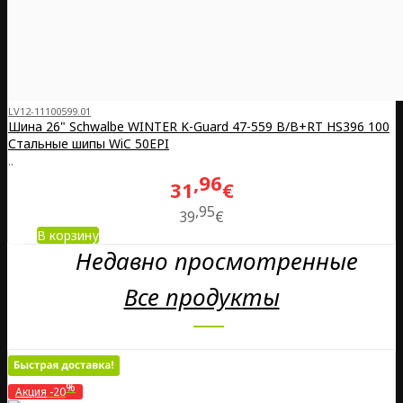
LV12-11100599.01
Шина 26" Schwalbe WINTER K-Guard 47-559 B/B+RT HS396 100
Стальные шипы WiC 50EPI
..
96
31
€
95
39
€
В корзину
Недавно просмотренные
Все продукты
%
Акция
-20