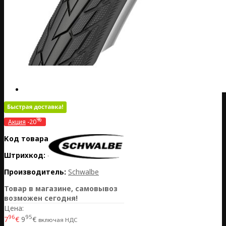
%
Акция
-20
Код товара:
LV12-11101255.01
Штрихкод:
4026495866651
Производитель:
Schwalbe
Товар в магазине, самовывоз
возможен сегодня!
Цена:
96
95
7
€
9
€
включая НДС