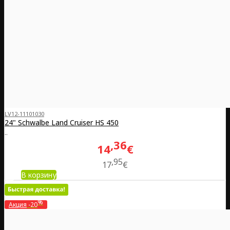
LV12-11101030
24" Schwalbe Land Cruiser HS 450
..
36
14
€
95
17
€
В корзину
%
Акция
-20