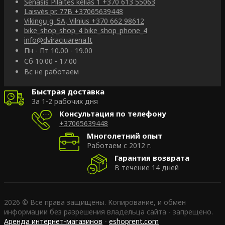
Senasis Pilaitės kelias 1
+370 613 55063
Laisvės pr. 77B
+37065639448
Vikingų g. 5A, Vilnius
+370 662 98612
bike_shop_shop_4
bike_shop_phone_4
info@dviraciuarena.lt
Пн - Пт 10.00 - 19.00
Сб 10.00 - 17.00
Вс не работаем
Быстрая доставка
За 1-2 рабочих дня
Консультация по телефону
+37065639448
Многолетний опыт
Работаем с 2012 г.
Гарантия возврата
В течение 14 дней
2026 © Все права защищены. Копирование, и обмен
информации без разрешения владельца сайта - запрещено.
Аренда интернет-магазинов
-
eshoprent.com