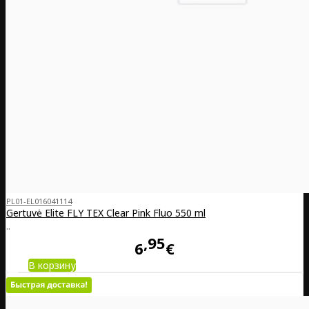
PL01-EL016041114
Gertuvė Elite FLY TEX Clear Pink Fluo 550 ml
..
95
6
€
В корзину