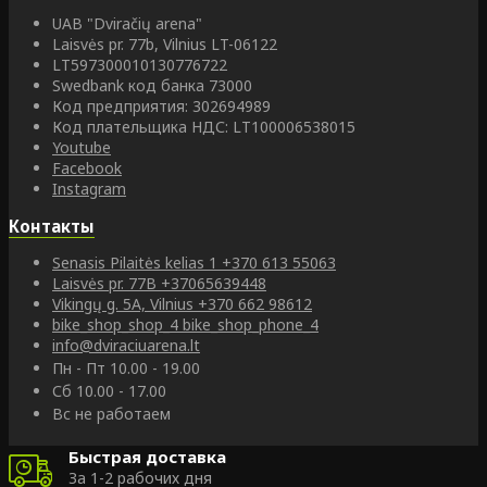
UAB "Dviračių arena"
Laisvės pr. 77b, Vilnius LT-06122
LT597300010130776722
Swedbank код банка 73000
Код предприятия: 302694989
Код плательщика НДС: LT100006538015
Youtube
Facebook
Instagram
Контакты
Senasis Pilaitės kelias 1
+370 613 55063
Laisvės pr. 77B
+37065639448
Vikingų g. 5A, Vilnius
+370 662 98612
bike_shop_shop_4
bike_shop_phone_4
info@dviraciuarena.lt
Пн - Пт 10.00 - 19.00
Сб 10.00 - 17.00
Вс не работаем
Быстрая доставка
За 1-2 рабочих дня