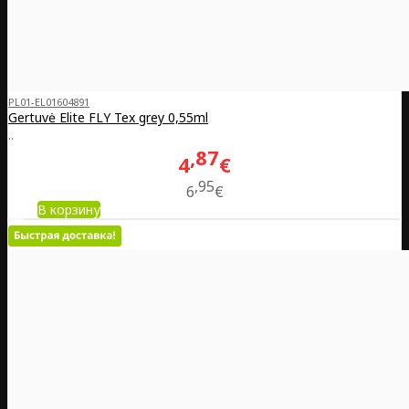
PL01-EL01604891
Gertuvė Elite FLY Tex grey 0,55ml
..
87
4
€
95
6
€
В корзину