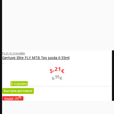
PL01-EL01604886
Gertuvė Elite FLY MTB Tex juoda 0,55ml
..
21
5
€
95
6
€
В корзину
%
Акция
-30