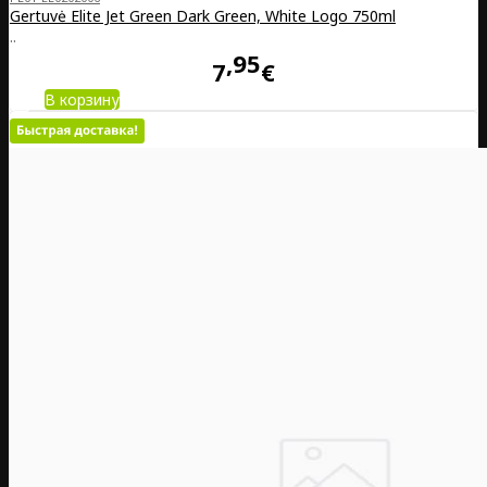
Gertuvė Elite Jet Green Dark Green, White Logo 750ml
..
95
7
€
В корзину