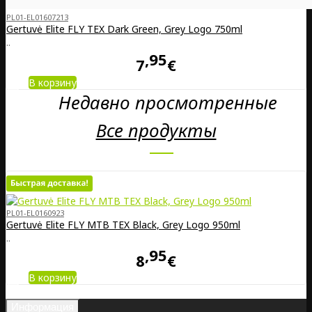
PL01-EL01607213
Gertuvė Elite FLY TEX Dark Green, Grey Logo 750ml
..
95
7
€
В корзину
Недавно просмотренные
Все продукты
PL01-EL0160923
Gertuvė Elite FLY MTB TEX Black, Grey Logo 950ml
..
95
8
€
В корзину
Информация