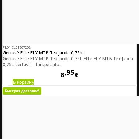
PL01-EL01607202
Gertuvė Elite FLY MTB Tex juoda 0,75ml
Gertuvė Elite FLY MTB Tex Juoda 0,75L Elite FLY MTB Tex Juoda
0,75L gertuvė – tai specialia..
95
8
€
В корзину