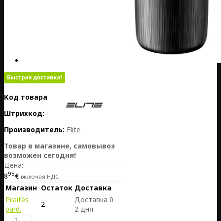
Код товара:
PL01-EL0160923
Штрихкод:
8020775042342
Производитель:
Elite
Товар в магазине, самовывоз
возможен сегодня!
Цена:
95
8
€
включая НДС
Магазин
Остаток
Доставка
Pilaitės
Доставка 0-
2
pard.
2 дня