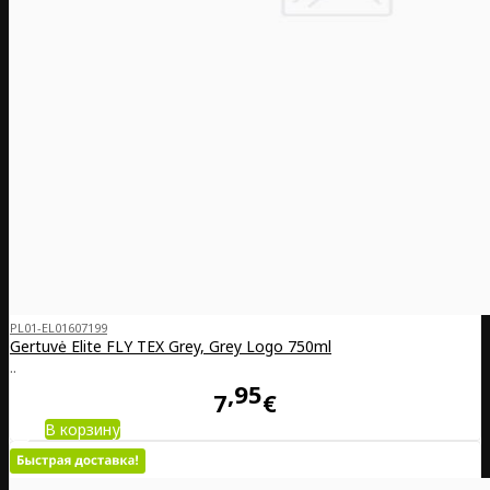
PL01-EL01607199
Gertuvė Elite FLY TEX Grey, Grey Logo 750ml
..
95
7
€
В корзину