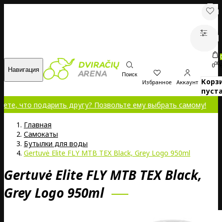
00
0
Навигация
Поиск
Корз
Избранное
Аккаунт
пуста
что подарить другу? Позвольте ему выбрать самому!
Главная
Самокаты
Бутылки для воды
Gertuvė Elite FLY MTB TEX Black, Grey Logo 950ml
Gertuvė Elite FLY MTB TEX Black,
Grey Logo 950ml