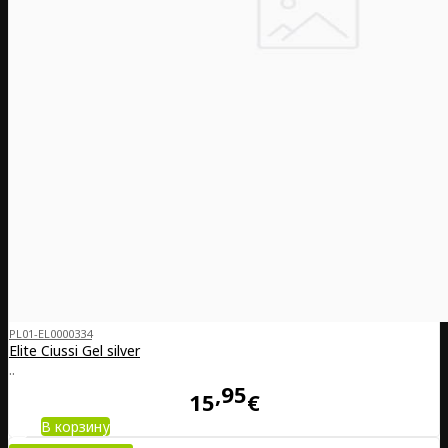
PL01-EL0000334
Elite Ciussi Gel silver
..
95
15
€
В корзину