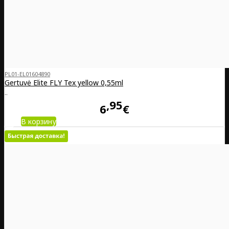
PL01-EL01604890
Gertuvė Elite FLY Tex yellow 0,55ml
..
95
6
€
В корзину