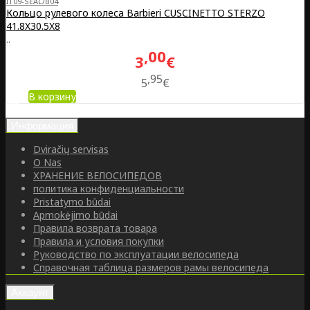
IT09-SEAL/B04
Кольцо рулевого колеса Barbieri CUSCINETTO STERZO
41.8X30.5X8
..
00
3
€
95
5
€
В корзину
Информация
Dviračių servisas
O Nas
ХРАНЕНИЕ ВЕЛОСИПЕДОВ
политика конфиденциальности
Pristatymo būdai
Apmokėjimo būdai
Правила возврата товара
Правила и условия покупки
Руководство по эксплуатации велосипеда
Справочная таблица размеров рамы велосипеда
Аккаунт