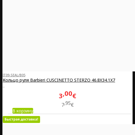
IT09-SEAL/B05
Кольцо руля Barbieri CUSCINETTO STERZO 46.8X34.1X7
..
00
3
€
95
7
€
В корзину