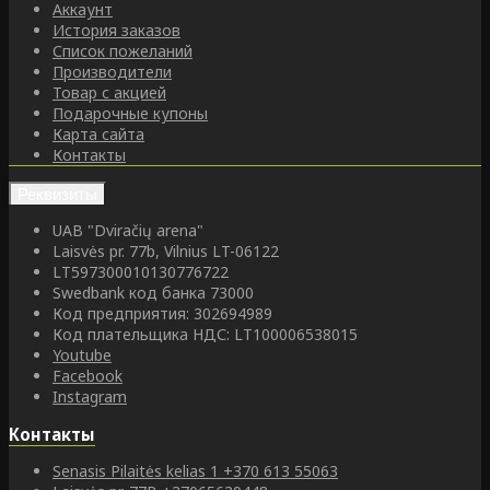
Аккаунт
История заказов
Список пожеланий
Производители
Товар с акцией
Подарочные купоны
Карта сайта
Контакты
Реквизиты
UAB "Dviračių arena"
Laisvės pr. 77b, Vilnius LT-06122
LT597300010130776722
Swedbank код банка 73000
Код предприятия: 302694989
Код плательщика НДС: LT100006538015
Youtube
Facebook
Instagram
Контакты
Senasis Pilaitės kelias 1
+370 613 55063