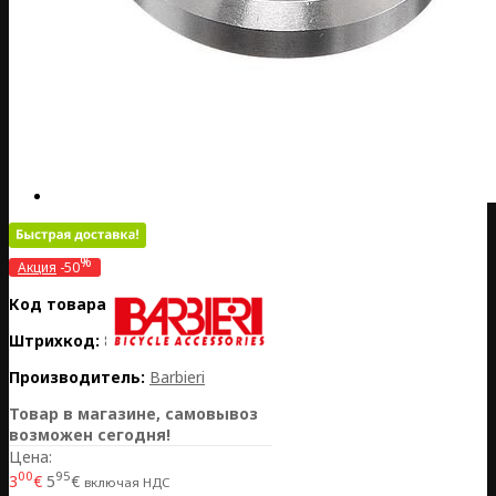
%
Акция
-50
Код товара:
IT09-SEAL/B04
Штрихкод:
8015431009104
Производитель:
Barbieri
Товар в магазине, самовывоз
возможен сегодня!
Цена:
00
95
3
€
5
€
включая НДС