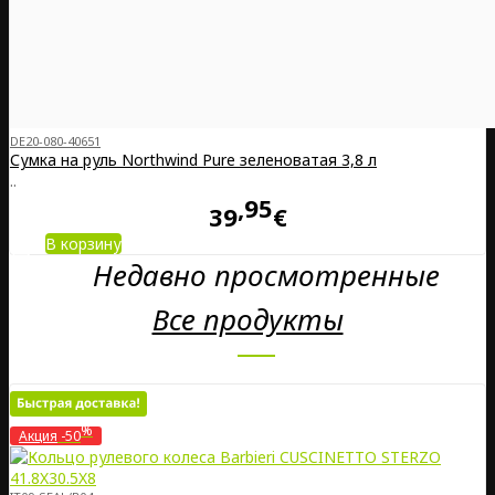
DE20-080-40651
Сумка на руль Northwind Pure зеленоватая 3,8 л
..
95
39
€
В корзину
Недавно просмотренные
Все продукты
%
Акция
-50