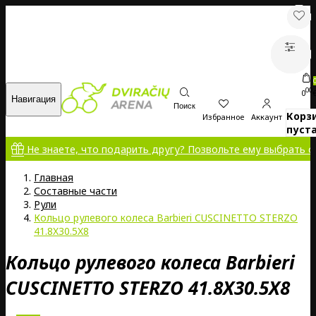
00
0
Навигация
Поиск
Корз
Избранное
Аккаунт
пуста
е знаете, что подарить другу? Позвольте ему выбрать самому!
Главная
Составные части
Pули
Кольцо рулевого колеса Barbieri CUSCINETTO STERZO
41.8X30.5X8
Кольцо рулевого колеса Barbieri
CUSCINETTO STERZO 41.8X30.5X8