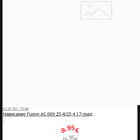
DE20-061-72548
Нависание Fuxon AS 009 25,4/25,4 17 град
..
95
9
€
95
16
€