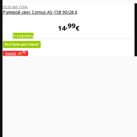
DE20-060-71941
Рулевой свес Comus AS-158 90/28,6
..
99
14
€
В корзину
%
Акция
-41