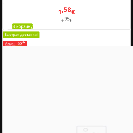
..
58
1
€
95
3
€
В корзину
%
Акция
-60