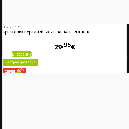
DE25-11669
Брызговик передний SKS FLAP MUDROCKER
..
95
29
€
В корзину
%
Акция
-60