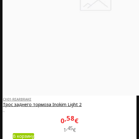
CH01-REARBRAKE
Трос заднего тормоза Inokim Light 2
..
58
0
€
45
1
€
В корзину