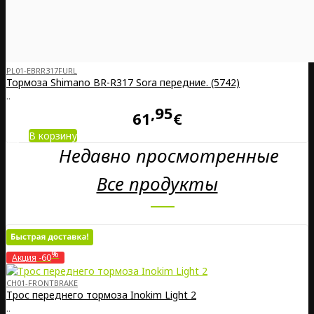
PL01-EBRR317FURL
Тормоза Shimano BR-R317 Sora передние. (5742)
..
95
61
€
В корзину
Недавно просмотренные
Все продукты
%
Акция
-60
CH01-FRONTBRAKE
Трос переднего тормоза Inokim Light 2
..