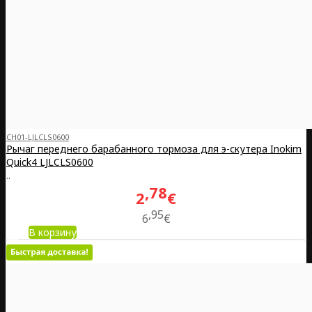
CH01-LJLCLS0600
Рычаг переднего барабанного тормоза для э-скутера Inokim
Quick4 LJLCLS0600
..
78
2
€
95
6
€
В корзину