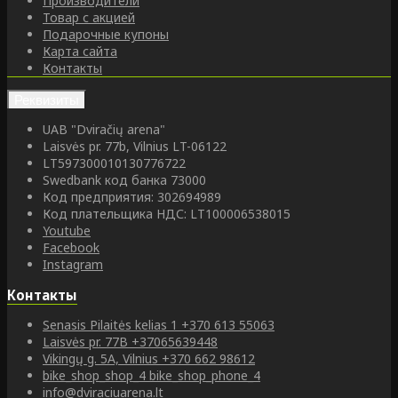
Производители
Товар с акцией
Подарочные купоны
Карта сайта
Контакты
Реквизиты
UAB "Dviračių arena"
Laisvės pr. 77b, Vilnius LT-06122
LT597300010130776722
Swedbank код банка 73000
Код предприятия: 302694989
Код плательщика НДС: LT100006538015
Youtube
Facebook
Instagram
Контакты
Senasis Pilaitės kelias 1
+370 613 55063
Laisvės pr. 77B
+37065639448
Vikingų g. 5A, Vilnius
+370 662 98612
bike_shop_shop_4
bike_shop_phone_4
info@dviraciuarena.lt