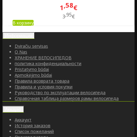
58
1
€
95
3
€
В корзину
Информация
Dviračių servisas
O Nas
ХРАНЕНИЕ ВЕЛОСИПЕДОВ
политика конфиденциальности
Pristatymo būdai
Apmokėjimo būdai
Правила возврата товара
Правила и условия покупки
Руководство по эксплуатации велосипеда
Справочная таблица размеров рамы велосипеда
Аккаунт
Аккаунт
История заказов
Список пожеланий