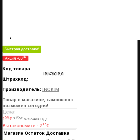
%
Акция
-60
Код товара:
CH01-FRONTBRAKE
Штрихкод:
7770001033330
Производитель:
INOKIM
Товар в магазине, самовывоз
возможен сегодня!
Цена:
58
95
1
€
3
€
включая НДС
37
Вы сэкономите - 2
€
Магазин
Остаток
Доставка