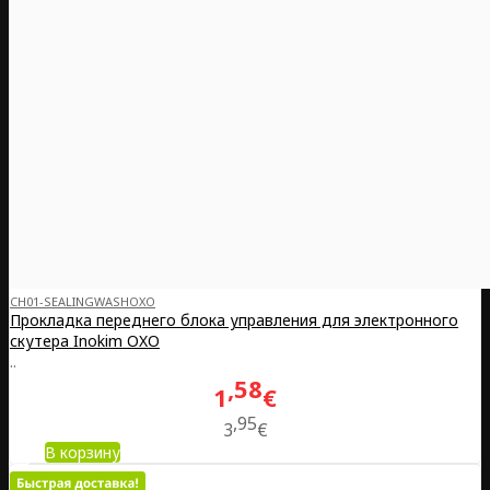
CH01-SEALINGWASHOXO
Прокладка переднего блока управления для электронного
скутера Inokim OXO
..
58
1
€
95
3
€
В корзину