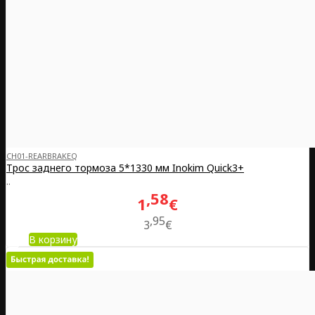
CH01-REARBRAKEQ
Трос заднего тормоза 5*1330 мм Inokim Quick3+
..
58
1
€
95
3
€
В корзину