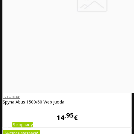
LV12-56345
Spyna Abus 1500/60 Web juoda
..
95
14
€
В корзину