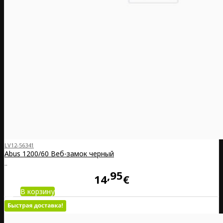
LV12-56341
Abus 1200/60 Веб-замок черный
..
95
14
€
В корзину