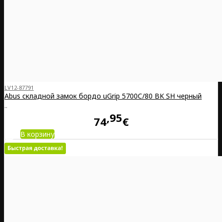
LV12-87791
Abus складной замок бордо uGrip 5700C/80 BK SH черный
..
95
74
€
В корзину