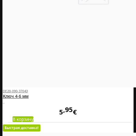
DE20-090-37043
Ключ 4-6 мм
..
95
5
€
В корзину