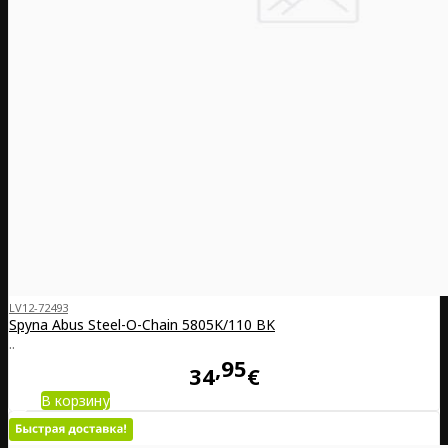
LV12-72493
Spyna Abus Steel-O-Chain 5805K/110 BK
..
95
34
€
В корзину