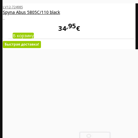
LV12-724985
Spyna Abus 5805C/110 black
..
95
34
€
В корзину