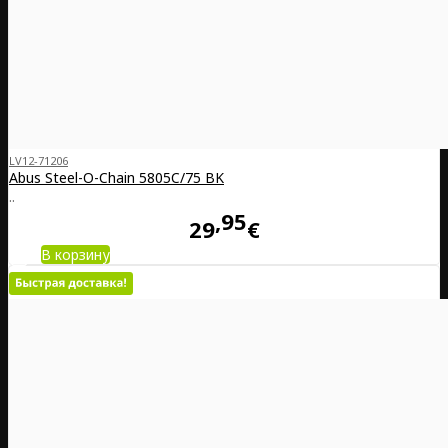
LV12-71206
Abus Steel-O-Chain 5805C/75 BK
..
95
29
€
В корзину