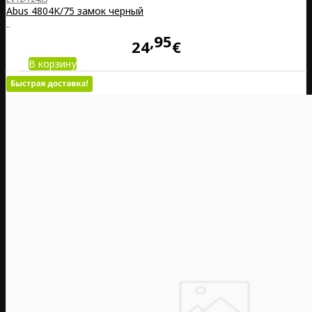
Abus 4804K/75 замок черный
..
95
24
€
В корзину