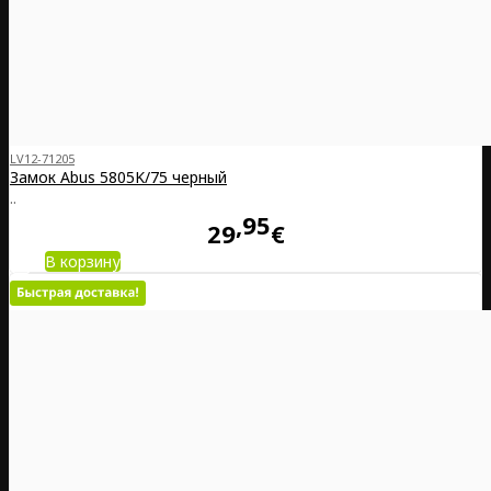
LV12-71205
Замок Abus 5805K/75 черный
..
95
29
€
В корзину