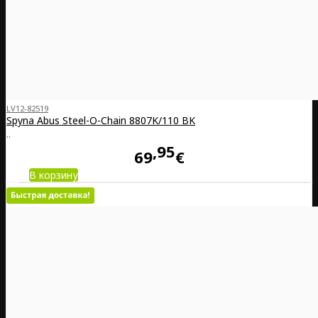
LV12-82519
Spyna Abus Steel-O-Chain 8807K/110 BK
..
95
69
€
В корзину