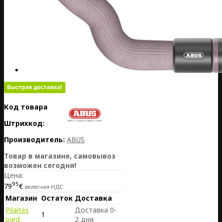
Код товара:
LV12-96156
Штрихкод:
4003318961564
Производитель:
ABUS
Товар в магазине, самовывоз
возможен сегодня!
Цена:
95
79
€
включая НДС
Магазин
Остаток
Доставка
Pilaitės
Доставка 0-
1
pard.
2 дня