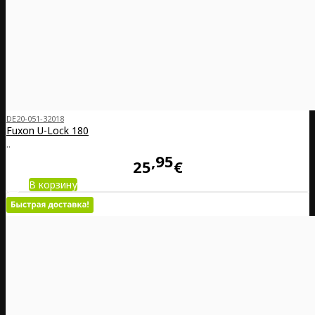
DE20-051-32018
Fuxon U-Lock 180
..
95
25
€
В корзину