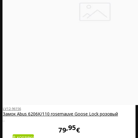
LV12-96156
Замок Abus 6206K/110 rosemauve Goose Lock розовый
..
95
79
€
В корзину