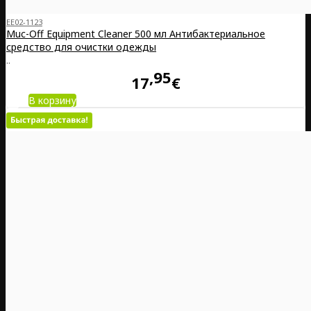
EE02-1123
Muc-Off Equipment Cleaner 500 мл Антибактериальное
средство для очистки одежды
..
95
17
€
В корзину