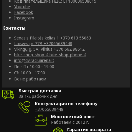
Код плательщика НДС: LT100006538015
Youtube
Facebook
Instagram
Контакты
Senasis Pilaitės kelias 1
+370 613 55063
Laisvės pr. 77B
+37065639448
Vikingų g. 5A, Vilnius
+370 662 98612
bike_shop_shop_4
bike_shop_phone_4
info@dviraciuarena.lt
Пн - Пт 10.00 - 19.00
Сб 10.00 - 17.00
Вс не работаем
Быстрая доставка
За 1-2 рабочих дня
Консультация по телефону
+37065639448
Многолетний опыт
Работаем с 2012 г.
Гарантия возврата