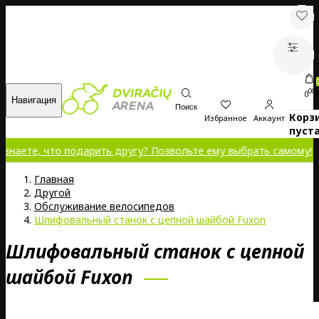
00
0
Навигация
Поиск
Корз
Избранное
Аккаунт
пуста
что подарить другу? Позвольте ему выбрать самому!
Главная
Другой
Обслуживание велосипедов
Шлифовальный станок с цепной шайбой Fuxon
Шлифовальный станок с цепной
шайбой Fuxon