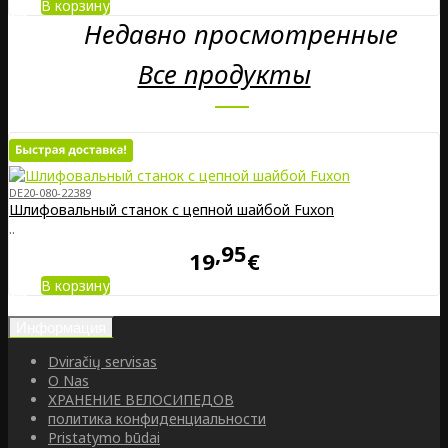
В корзину
Недавно просмотренные
Все продукты
DE20-080-22389
Шлифовальный станок с цепной шайбой Fuxon
..
95
19
€
В корзину
Информация
Dviračių servisas
O Nas
ХРАНЕНИЕ ВЕЛОСИПЕДОВ
политика конфиденциальности
Pristatymo būdai