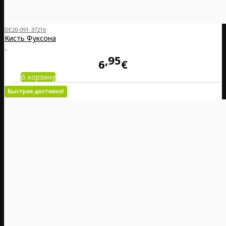
DE20-091-37216
Кисть Фуксона
..
95
6
€
В корзину