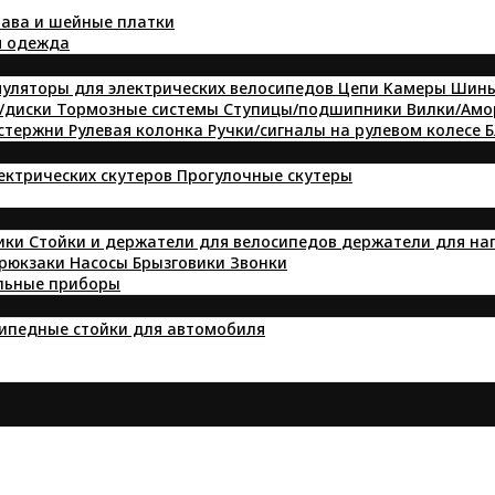
ава и шейные платки
я одежда
уляторы для электрических велосипедов
Цепи
Kамеры
Шин
/диски
Тормозные системы
Ступицы/подшипники
Вилки/Ам
 стержни
Рулевая колонка
Ручки/сигналы на рулевом колесе
Б
лектрических скутеров
Прогулочные скутеры
ики
Стойки и держатели для велосипедов
держатели для на
 рюкзаки
Насосы
Брызговики
Звонки
льные приборы
ипедные стойки для автомобиля