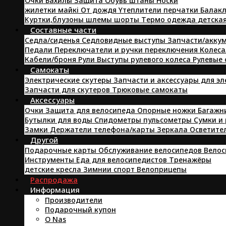
Oчки
Бахилы
Защита
Oбувь
штаны
Hоски
жилетки
майкi
От дождя
Yтеплители
перчатки
Балакл
Kуртки,блузоны
шлемы
шорты
Tермо одежда
детска
Составные части
Седла/сиденья
Седловидные выступы
Запчасти/аккум
Педали
Переключатели и ручки переключения
Колеса
Кабели/броня
Pули
Выступы рулевого колеса
Рулевые
Самокаты
Электрические скутеры
Запчасти и аксессуары для э
Запчасти для скутеров
Трюковые самокаты
Аксессуары
Очки
Защита для велосипеда
Опорные ножки
Багажн
Бутылки для воды
Спидометры пульсометры
Сумки и
Замки
Держатели телефона/карты
Зеркала
Осветите
Другой
Подарочные карты
Обслуживание велосипедов
Велос
Инструменты
Еда для велосипедистов
Tренажёры
детские кресла
Зимнии спорт
Велоприцепы
Распродажа
Информация
Производители
Подарочный купон
O Nas