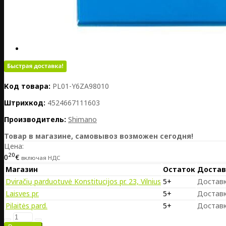
Код товара:
PL01-Y6ZA98010
Штрихкод:
4524667111603
Производитель:
Shimano
Товар в магазине, самовывоз возможен сегодня!
Цена:
20
0
€
включая НДС
Магазин
Остаток
Достав
Dviračių parduotuvė Konstitucijos pr. 23, Vilnius
5+
Доставк
Laisves pr.
5+
Доставк
Pilaitės pard.
5+
Доставк