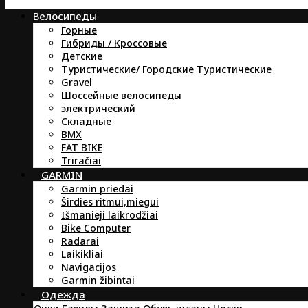
Велосипеды
Горные
Гибриды / Кроссовые
Детские
Туристические/ Городские Туристические
Gravel
Шоссейные велосипеды
электрический
Складные
BMX
FAT BIKE
Triračiai
GARMIN
Garmin priedai
Širdies ritmui,miegui
Išmanieji laikrodžiai
Bike Computer
Radarai
Laikikliai
Navigacijos
Garmin žibintai
Oдежда