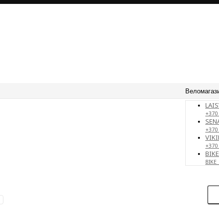
Веломагаз
LAIS
+370 
SENA
+370
VIKI
+370
BIK
BIKE