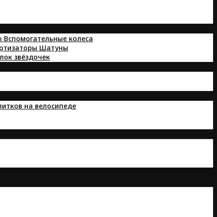
ы
Вспомогательные колеса
ортизаторы
Шатуны
лок звёздочек
питков на велосипеде