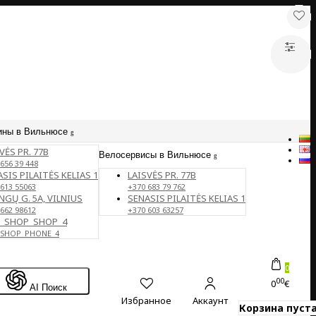
ины в Вильнюсе
VĖS PR. 77B
Велосервисы в Вильнюсе
656 39 448
SIS PILAITĖS KELIAS 1
LAISVĖS PR. 77B
 613 55063
+370 683 79 762
NGŲ G. 5A, VILNIUS
SENASIS PILAITĖS KELIAS 1
 662 98612
+370 603 63257
E_SHOP_SHOP_4
_SHOP_PHONE_4
0
00
0
€
AI Поиск
Избранное
Аккаунт
Корзина пуста