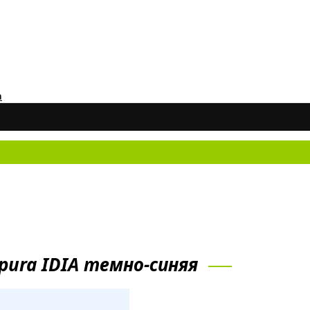
а
Не 
pura IDIA темно-синяя