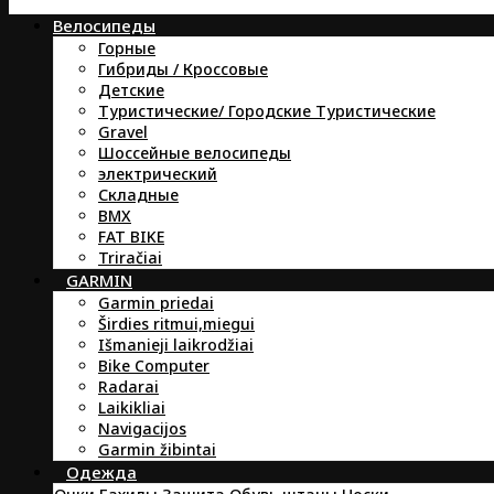
Велосипеды
Горные
Гибриды / Кроссовые
Детские
Туристические/ Городские Туристические
Gravel
Шоссейные велосипеды
электрический
Складные
BMX
FAT BIKE
Triračiai
GARMIN
Garmin priedai
Širdies ritmui,miegui
Išmanieji laikrodžiai
Bike Computer
Radarai
Laikikliai
Navigacijos
Garmin žibintai
Oдежда