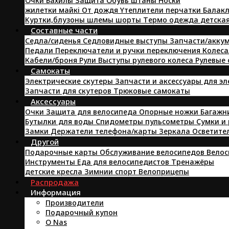
Oчки
Бахилы
Защита
Oбувь
штаны
Hоски
жилетки
майкi
От дождя
Yтеплители
перчатки
Балакл
Kуртки,блузоны
шлемы
шорты
Tермо одежда
детска
Составные части
Седла/сиденья
Седловидные выступы
Запчасти/аккум
Педали
Переключатели и ручки переключения
Колеса
Кабели/броня
Pули
Выступы рулевого колеса
Рулевые
Самокаты
Электрические скутеры
Запчасти и аксессуары для э
Запчасти для скутеров
Трюковые самокаты
Аксессуары
Очки
Защита для велосипеда
Опорные ножки
Багажн
Бутылки для воды
Спидометры пульсометры
Сумки и
Замки
Держатели телефона/карты
Зеркала
Осветите
Другой
Подарочные карты
Обслуживание велосипедов
Велос
Инструменты
Еда для велосипедистов
Tренажёры
детские кресла
Зимнии спорт
Велоприцепы
Распродажа
Информация
Производители
Подарочный купон
O Nas