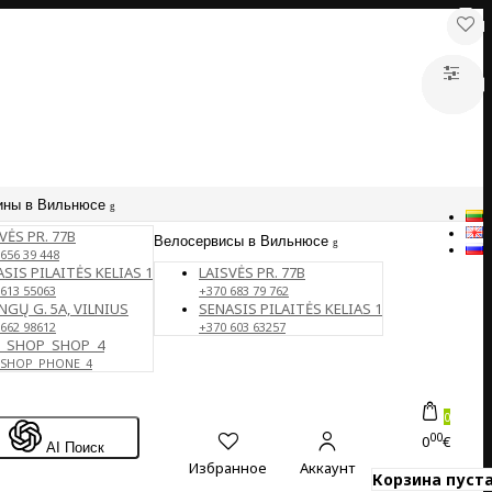
ины в Вильнюсе
VĖS PR. 77B
Велосервисы в Вильнюсе
656 39 448
SIS PILAITĖS KELIAS 1
LAISVĖS PR. 77B
 613 55063
+370 683 79 762
NGŲ G. 5A, VILNIUS
SENASIS PILAITĖS KELIAS 1
 662 98612
+370 603 63257
E_SHOP_SHOP_4
_SHOP_PHONE_4
0
00
0
€
AI Поиск
Избранное
Аккаунт
Корзина пуста