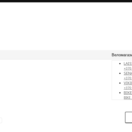
Веломагаз
LAIS
+370 
SENA
+370
VIKI
+370
BIK
BIKE