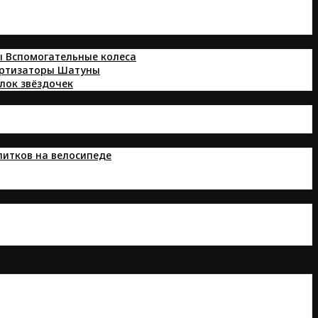
ы
Вспомогательные колеса
ортизаторы
Шатуны
лок звёздочек
питков на велосипеде