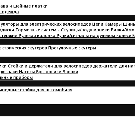
ава и шейные платки
я одежда
уляторы для электрических велосипедов
Цепи
Kамеры
Шин
/диски
Тормозные системы
Ступицы/подшипники
Вилки/Ам
 стержни
Рулевая колонка
Ручки/сигналы на рулевом колесе
Б
лектрических скутеров
Прогулочные скутеры
ики
Стойки и держатели для велосипедов
держатели для на
 рюкзаки
Насосы
Брызговики
Звонки
льные приборы
ипедные стойки для автомобиля