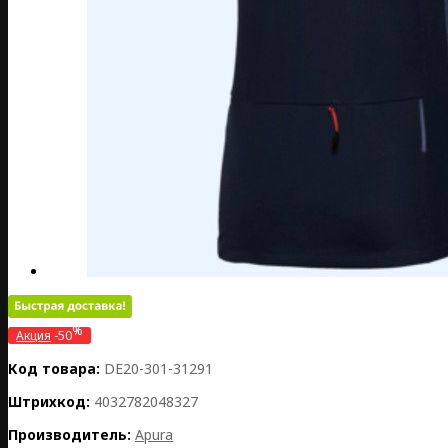
%
Акция
-50
Код товара:
DE20-301-31291
Штрихкод:
4032782048327
Производитель:
Apura