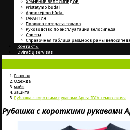
ХРАНЕНИЕ ВЕЛОСИПЕДОВ
Pristatymo būdai
Apmokėjimo būdai
ГАРАНТИЯ
Правила возврата товара
Руководство по эксплуатации велосипеда
Советы
Справочная таблица размеров рамы велосипед
Контакты
Dviračių servisas
Главная
Oдежда
майкi
Защита
Рубашка с короткими рукавами Apura IDIA темно-синяя
Рубашка с короткими рукавами A