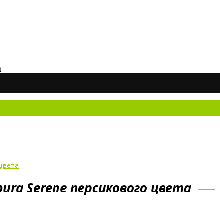
а
Н
 цвета
ura Serene персикового цвета