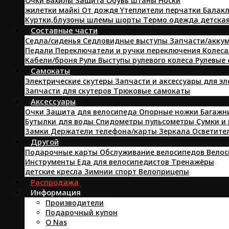
Oчки
Бахилы
Защита
Oбувь
штаны
Hоски
жилетки
майкi
От дождя
Yтеплители
перчатки
Балакл
Kуртки,блузоны
шлемы
шорты
Tермо одежда
детска
Составные части
Седла/сиденья
Седловидные выступы
Запчасти/аккум
Педали
Переключатели и ручки переключения
Колеса
Кабели/броня
Pули
Выступы рулевого колеса
Рулевые
Самокаты
Электрические скутеры
Запчасти и аксессуары для э
Запчасти для скутеров
Трюковые самокаты
Аксессуары
Очки
Защита для велосипеда
Опорные ножки
Багажн
Бутылки для воды
Спидометры пульсометры
Сумки и
Замки
Держатели телефона/карты
Зеркала
Осветите
Другой
Подарочные карты
Обслуживание велосипедов
Велос
Инструменты
Еда для велосипедистов
Tренажёры
детские кресла
Зимнии спорт
Велоприцепы
Распродажа
Информация
Производители
Подарочный купон
O Nas