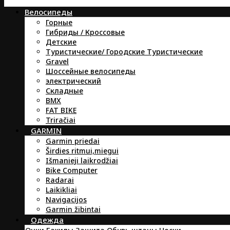
Велосипеды
Горные
Гибриды / Кроссовые
Детские
Туристические/ Городские Туристические
Gravel
Шоссейные велосипеды
электрический
Складные
BMX
FAT BIKE
Triračiai
GARMIN
Garmin priedai
Širdies ritmui,miegui
Išmanieji laikrodžiai
Bike Computer
Radarai
Laikikliai
Navigacijos
Garmin žibintai
Oдежда