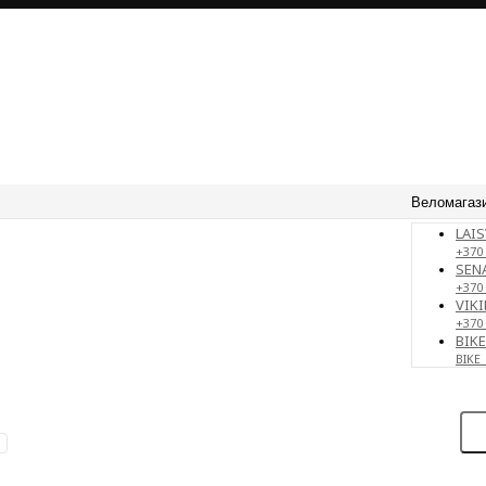
Веломагаз
LAIS
+370 
SENA
+370
VIKI
+370
BIK
BIKE