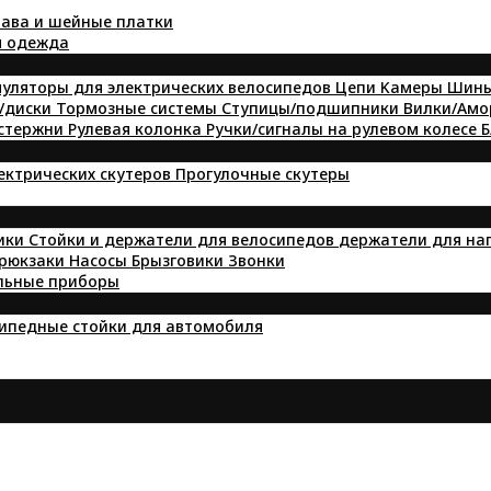
ава и шейные платки
я одежда
уляторы для электрических велосипедов
Цепи
Kамеры
Шин
/диски
Тормозные системы
Ступицы/подшипники
Вилки/Ам
 стержни
Рулевая колонка
Ручки/сигналы на рулевом колесе
Б
лектрических скутеров
Прогулочные скутеры
ики
Стойки и держатели для велосипедов
держатели для на
 рюкзаки
Насосы
Брызговики
Звонки
льные приборы
ипедные стойки для автомобиля