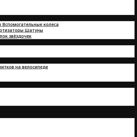
ы
Вспомогательные колеса
ортизаторы
Шатуны
лок звёздочек
питков на велосипеде