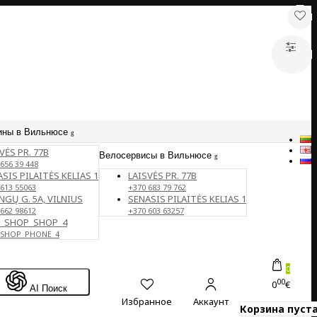
ины в Вильнюсе
VĖS PR. 77B
Велосервисы в Вильнюсе
656 39 448
SIS PILAITĖS KELIAS 1
LAISVĖS PR. 77B
 613 55063
+370 683 79 762
NGŲ G. 5A, VILNIUS
SENASIS PILAITĖS KELIAS 1
 662 98612
+370 603 63257
E_SHOP_SHOP_4
_SHOP_PHONE_4
0
00
0
€
AI Поиск
Избранное
Аккаунт
Корзина пуста