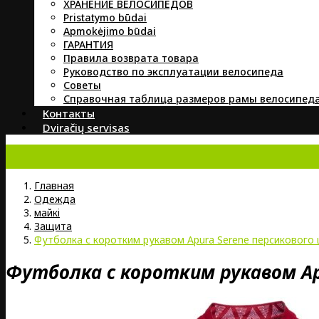
ХРАНЕНИЕ ВЕЛОСИПЕДОВ
Pristatymo būdai
Apmokėjimo būdai
ГАРАНТИЯ
Правила возврата товара
Руководство по эксплуатации велосипеда
Советы
Справочная таблица размеров рамы велосипед
Контакты
Dviračių servisas
Главная
Oдежда
майкi
Защита
Футболка с коротким рукавом Apura Serene персикового
Футболка с коротким рукавом Ap