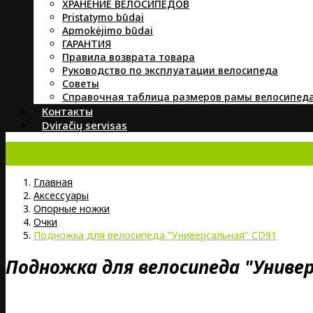
ХРАНЕНИЕ ВЕЛОСИПЕДОВ
Pristatymo būdai
Apmokėjimo būdai
ГАРАНТИЯ
Правила возврата товара
Руководство по эксплуатации велосипеда
Советы
Справочная таблица размеров рамы велосипед
Контакты
Dviračių servisas
Главная
Аксессуары
Опорные ножки
Очки
Подножка для велосипеда "Универсальная" CD91
Подножка для велосипеда "Универ