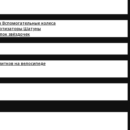
ы
Вспомогательные колеса
ортизаторы
Шатуны
лок звёздочек
питков на велосипеде