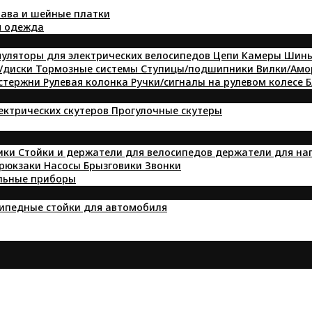
ава и шейные платки
я одежда
уляторы для электрических велосипедов
Цепи
Kамеры
Шин
/диски
Тормозные системы
Ступицы/подшипники
Вилки/Ам
 стержни
Рулевая колонка
Ручки/сигналы на рулевом колесе
Б
лектрических скутеров
Прогулочные скутеры
ики
Стойки и держатели для велосипедов
держатели для на
 рюкзаки
Насосы
Брызговики
Звонки
льные приборы
ипедные стойки для автомобиля