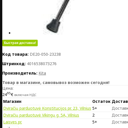
Код товара:
DE20-050-23238
Штрихкод:
4016538073276
Производитель:
Kita
Товар в магазине, самовывоз возможен сегодня!
Цена:
95
24
€
включая НДС
Магазин
Остаток
Достав
Dviračių parduotuvė Konstitucijos pr. 23, Vilnius
5+
Доставк
Dviračių parduotuvė Vikingų g. 5A, Vilnius
2
Доставк
Laisves pr.
5+
Доставк