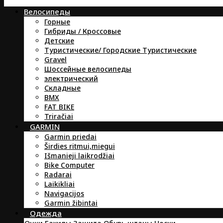
Велосипеды
Горные
Гибриды / Кроссовые
Детские
Туристические/ Городские Туристические
Gravel
Шоссейные велосипеды
электрический
Складные
BMX
FAT BIKE
Triračiai
GARMIN
Garmin priedai
Širdies ritmui,miegui
Išmanieji laikrodžiai
Bike Computer
Radarai
Laikikliai
Navigacijos
Garmin žibintai
Oдежда