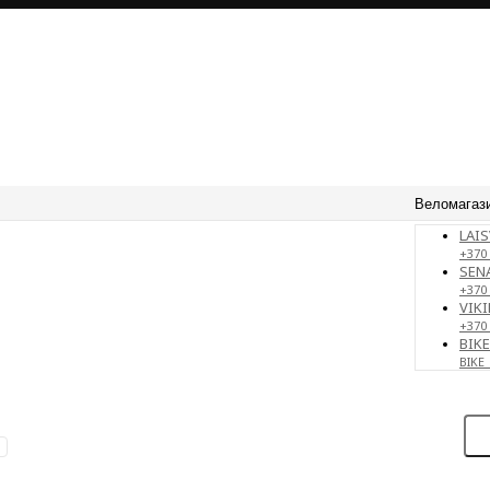
Веломагаз
LAIS
+370 
SENA
+370
VIKI
+370
BIK
BIKE