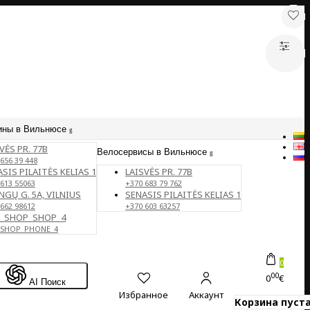
ины в Вильнюсе
VĖS PR. 77B
Велосервисы в Вильнюсе
656 39 448
SIS PILAITĖS KELIAS 1
LAISVĖS PR. 77B
 613 55063
+370 683 79 762
NGŲ G. 5A, VILNIUS
SENASIS PILAITĖS KELIAS 1
 662 98612
+370 603 63257
E_SHOP_SHOP_4
_SHOP_PHONE_4
0
00
0
€
AI Поиск
Избранное
Аккаунт
Корзина пуста