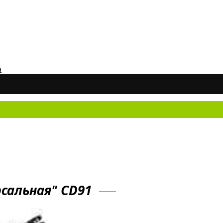
а
сальная" CD91