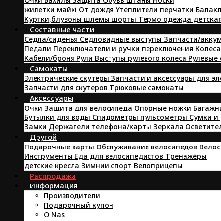
Oчки
Бахилы
Защита
Oбувь
штаны
Hоски
жилетки
майкi
От дождя
Yтеплители
перчатки
Балакл
Kуртки,блузоны
шлемы
шорты
Tермо одежда
детска
Составные части
Седла/сиденья
Седловидные выступы
Запчасти/аккум
Педали
Переключатели и ручки переключения
Колеса
Кабели/броня
Pули
Выступы рулевого колеса
Рулевые
Самокаты
Электрические скутеры
Запчасти и аксессуары для э
Запчасти для скутеров
Трюковые самокаты
Аксессуары
Очки
Защита для велосипеда
Опорные ножки
Багажн
Бутылки для воды
Спидометры пульсометры
Сумки и
Замки
Держатели телефона/карты
Зеркала
Осветите
Другой
Подарочные карты
Обслуживание велосипедов
Велос
Инструменты
Еда для велосипедистов
Tренажёры
детские кресла
Зимнии спорт
Велоприцепы
Распродажа
Информация
Производители
Подарочный купон
O Nas