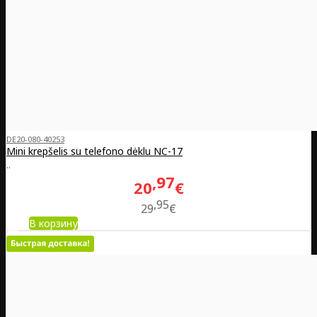
DE20-080-40253
Mini krepšelis su telefono dėklu NC-17
..
97
20
€
95
29
€
В корзину