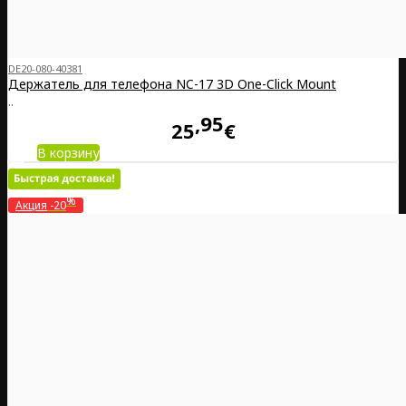
DE20-080-40381
Держатель для телефона NC-17 3D One-Click Mount
..
95
25
€
В корзину
%
Акция
-20