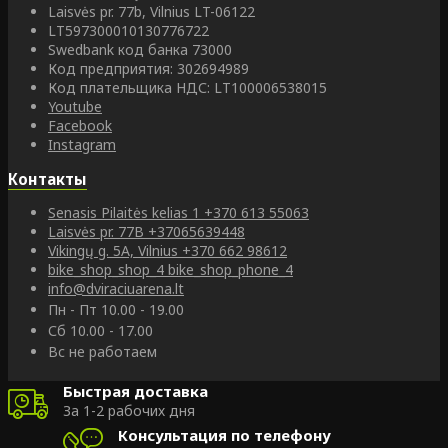
Laisvės pr. 77b, Vilnius LT-06122
LT597300010130776722
Swedbank код банка 73000
Код предприятия: 302694989
Код плательщика НДС: LT100006538015
Youtube
Facebook
Instagram
Контакты
Senasis Pilaitės kelias 1
+370 613 55063
Laisvės pr. 77B
+37065639448
Vikingų g. 5A, Vilnius
+370 662 98612
bike_shop_shop_4
bike_shop_phone_4
info@dviraciuarena.lt
Пн - Пт 10.00 - 19.00
Сб 10.00 - 17.00
Вс не работаем
Быстрая доставка
За 1-2 рабочих дня
Консультация по телефону