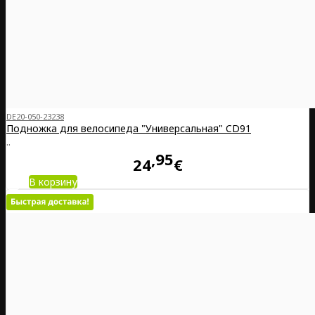
DE20-050-23238
Подножка для велосипеда "Универсальная" CD91
..
95
24
€
В корзину