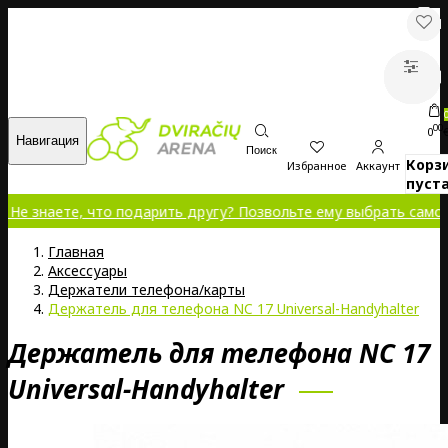
00
0
Навигация
Поиск
Корз
Избранное
Аккаунт
пуста
те, что подарить другу? Позвольте ему выбрать самому!
Главная
Аксессуары
Держатели телефона/карты
Держатель для телефона NC 17 Universal-Handyhalter
Держатель для телефона NC 17
Universal-Handyhalter