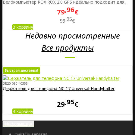
Велокомпьютер ROX ROX 2.0 GPS идеально подходит для..
96
79
€
95
99
€
В корзину
Недавно просмотренные
Все продукты
DE20-080-40355
Держатель для телефона NC 17 Universal-Handyhalter
..
95
29
€
В корзину
Информация
Dviračių servisas