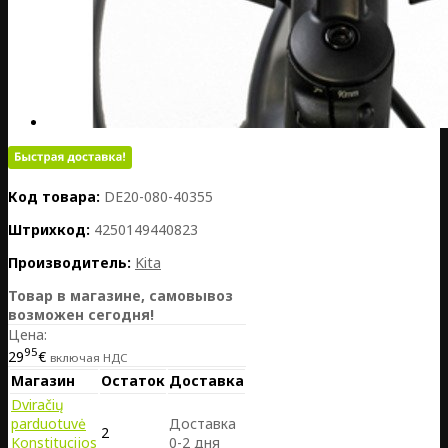
Код товара:
DE20-080-40355
Штрихкод:
4250149440823
Производитель:
Kita
Товар в магазине, самовывоз
возможен сегодня!
Цена:
95
29
€
включая НДС
Магазин
Остаток
Доставка
Dviračių
parduotuvė
Доставка
2
Konstitucijos
0-2 дня