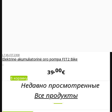
LT45-FIT2308
Elektrinė-akumuliatorinė oro pompa FIT2 Bike
..
00
39
€
В корзину
Недавно просмотренные
Все продукты