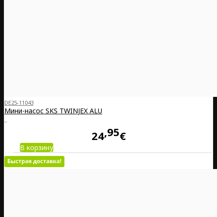
DE25-11043
Мини-насос SKS TWINJEX ALU
..
95
24
€
В корзину