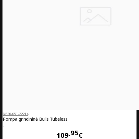
DE20-051-22214
Pompa grindininė Bulls Tubeless
..
95
109
€