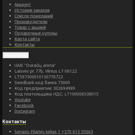
Аккаунт
История заказов
Список пожеланий
Производители
Товар с акцией
Подарочные купоны
Карта сайта
Контакты
Реквизиты
UAB "Dviračių arena"
Laisvės pr. 77b, Vilnius LT-06122
LT597300010130776722
Swedbank код банка 73000
Код предприятия: 302694989
Код плательщика НДС: LT100006538015
Youtube
Facebook
Instagram
Контакты
Senasis Pilaitės kelias 1
+370 613 55063