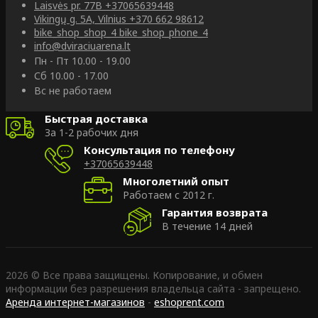
Laisvės pr. 77B
+37065639448
Vikingų g. 5A, Vilnius
+370 662 98612
bike_shop_shop_4
bike_shop_phone_4
info@dviraciuarena.lt
Пн - Пт 10.00 - 19.00
Сб 10.00 - 17.00
Вс не работаем
Быстрая доставка
За 1-2 рабочих дня
Консультация по телефону
+37065639448
Многолетний опыт
Работаем с 2012 г.
Гарантия возврата
В течение 14 дней
2026 © Все права защищены. Копирование, и обмен
информации без разрешения владельца сайта - запрещено.
Аренда интернет-магазинов
-
eshoprent.com