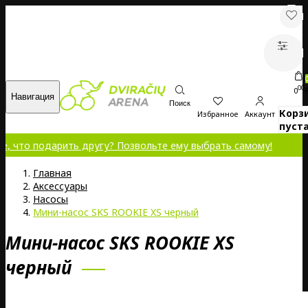
00
0
Навигация
Поиск
Корз
Избранное
Аккаунт
пуста
одарить другу? Позвольте ему выбрать самому!
Главная
Аксессуары
Насосы
Мини-насос SKS ROOKIE XS черный
Мини-насос SKS ROOKIE XS
черный