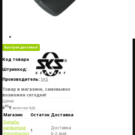
Код товара:
DE25-11249
Штрихкод:
4002556654535
Производитель:
SKS
Товар в магазине, самовывоз
возможен сегодня!
Цена:
95
6
€
включая НДС
Магазин
Остаток
Доставка
Dviračių
parduotuvė
Доставка
1
Konstitucijos
0-2 дня