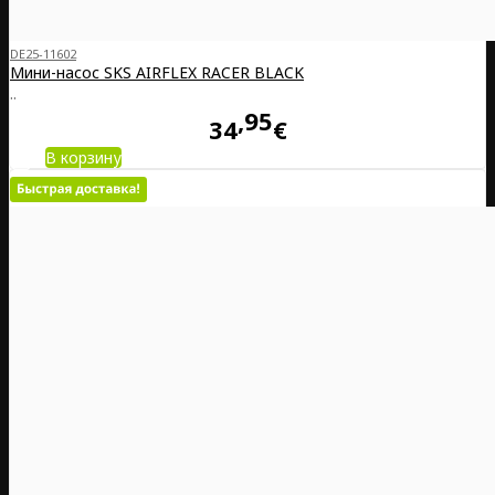
DE25-11602
Мини-насос SKS AIRFLEX RACER BLACK
..
95
34
€
В корзину