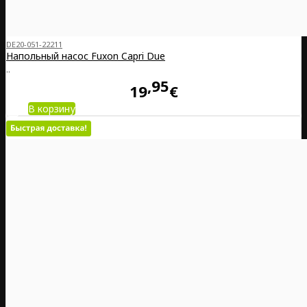
DE20-051-22211
Напольный насос Fuxon Capri Due
..
95
19
€
В корзину