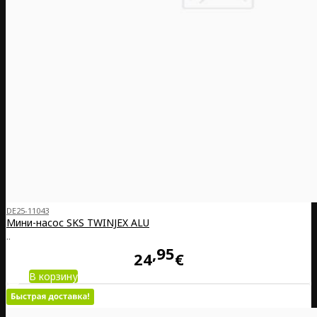
DE25-11043
Мини-насос SKS TWINJEX ALU
..
95
24
€
В корзину