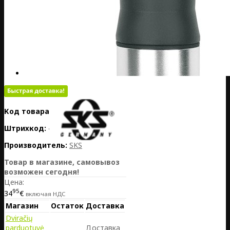
Код товара:
DE25-11601
Штрихкод:
4002556942878
Производитель:
SKS
Товар в магазине, самовывоз
возможен сегодня!
Цена:
95
34
€
включая НДС
Магазин
Остаток
Доставка
Dviračių
parduotuvė
Доставка