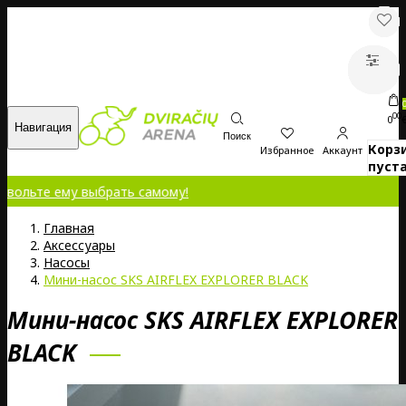
00
0
Навигация
Поиск
Корз
Избранное
Аккаунт
пуста
озвольте ему выбрать самому!
Главная
Аксессуары
Насосы
Мини-насос SKS AIRFLEX EXPLORER BLACK
Мини-насос SKS AIRFLEX EXPLORER
BLACK