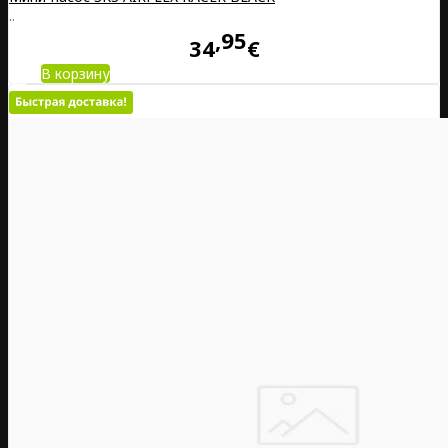
..
95
34
€
В корзину