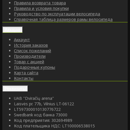
Правила возврата товара
Правила и условия покупки
Руководство по эксплуатации велосипеда
Справочная таблица размеров рамы велосипеда
Аккаунт
Аккаунт
История заказов
Список пожеланий
Производители
Товар с акцией
Подарочные купоны
Карта сайта
Контакты
Реквизиты
UAB "Dviračių arena"
Laisvės pr. 77b, Vilnius LT-06122
LT597300010130776722
Swedbank код банка 73000
Код предприятия: 302694989
Код плательщика НДС: LT100006538015