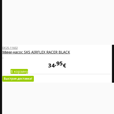
DE25-11602
Мини-насос SKS AIRFLEX RACER BLACK
..
95
34
€
В корзину