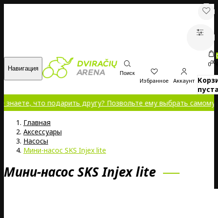
00
0
Навигация
Поиск
Корз
Избранное
Аккаунт
пуста
 что подарить другу? Позвольте ему выбрать самому!
Главная
Аксессуары
Насосы
Мини-насос SKS Injex lite
Мини-насос SKS Injex lite