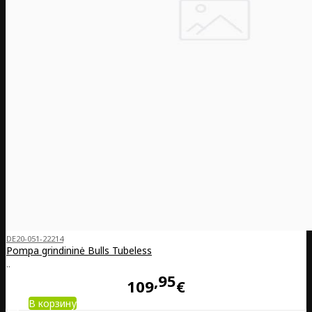
DE20-051-22214
Pompa grindininė Bulls Tubeless
..
95
109
€
В корзину