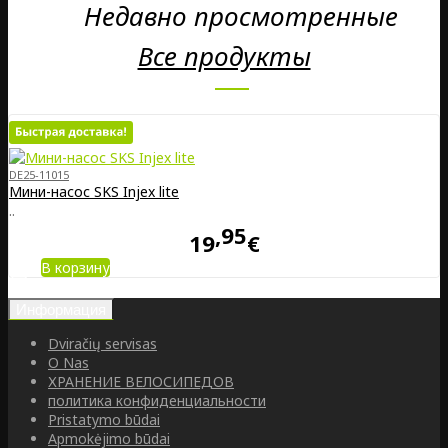
Недавно просмотренные
Все продукты
DE25-11015
Мини-насос SKS Injex lite
..
95
19
€
В корзину
Информация
Dviračių servisas
O Nas
ХРАНЕНИЕ ВЕЛОСИПЕДОВ
политика конфиденциальности
Pristatymo būdai
Apmokėjimo būdai