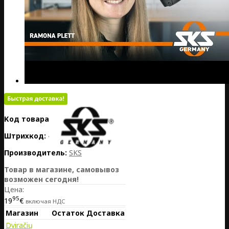
Код товара:
DE25-11015
Штрихкод:
4002556493806
Производитель:
SKS
Товар в магазине, самовывоз
возможен сегодня!
Цена:
95
19
€
включая НДС
Магазин
Остаток
Доставка
Dviračių