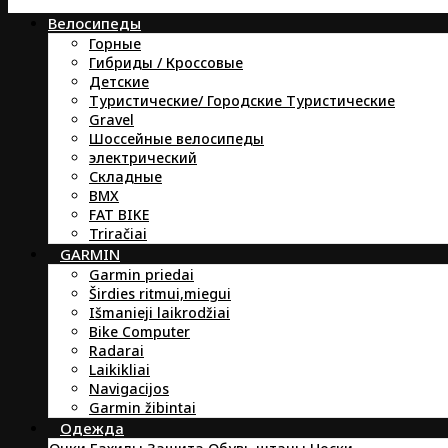
Велосипеды
Горные
Гибриды / Кроссовые
Детские
Туристические/ Городские Туристические
Gravel
Шоссейные велосипеды
электрический
Складные
BMX
FAT BIKE
Triračiai
GARMIN
Garmin priedai
Širdies ritmui,miegui
Išmanieji laikrodžiai
Bike Computer
Radarai
Laikikliai
Navigacijos
Garmin žibintai
Oдежда