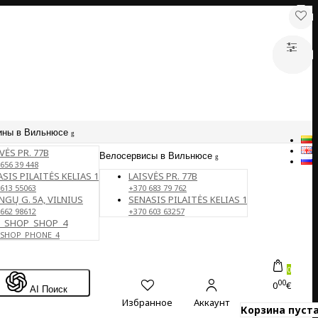
ины в Вильнюсе
VĖS PR. 77B
Велосервисы в Вильнюсе
656 39 448
SIS PILAITĖS KELIAS 1
LAISVĖS PR. 77B
 613 55063
+370 683 79 762
NGŲ G. 5A, VILNIUS
SENASIS PILAITĖS KELIAS 1
 662 98612
+370 603 63257
E_SHOP_SHOP_4
_SHOP_PHONE_4
0
00
0
€
AI Поиск
Избранное
Аккаунт
Корзина пуста