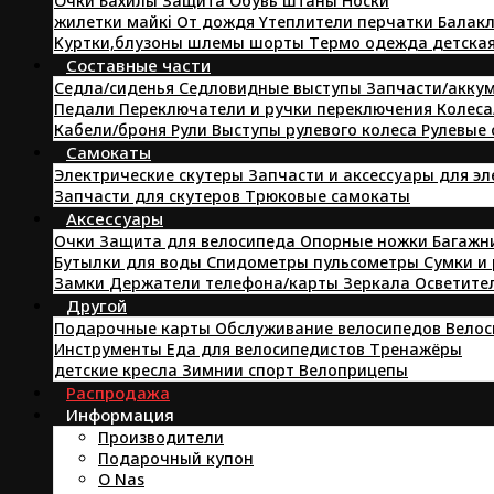
Oчки
Бахилы
Защита
Oбувь
штаны
Hоски
жилетки
майкi
От дождя
Yтеплители
перчатки
Балакл
Kуртки,блузоны
шлемы
шорты
Tермо одежда
детска
Составные части
Седла/сиденья
Седловидные выступы
Запчасти/аккум
Педали
Переключатели и ручки переключения
Колеса
Кабели/броня
Pули
Выступы рулевого колеса
Рулевые
Самокаты
Электрические скутеры
Запчасти и аксессуары для э
Запчасти для скутеров
Трюковые самокаты
Аксессуары
Очки
Защита для велосипеда
Опорные ножки
Багажн
Бутылки для воды
Спидометры пульсометры
Сумки и
Замки
Держатели телефона/карты
Зеркала
Осветите
Другой
Подарочные карты
Обслуживание велосипедов
Велос
Инструменты
Еда для велосипедистов
Tренажёры
детские кресла
Зимнии спорт
Велоприцепы
Распродажа
Информация
Производители
Подарочный купон
O Nas