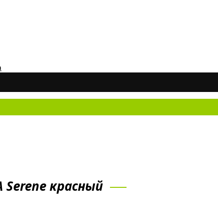
а
Не
 Serene красный