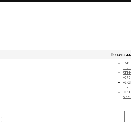
Веломагаз
LAIS
+370 
SENA
+370
VIKI
+370
BIK
BIKE