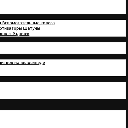
ы
Вспомогательные колеса
ортизаторы
Шатуны
лок звёздочек
питков на велосипеде