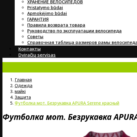
ХРАНЕНИЕ ВЕЛОСИПЕДОВ
Pristatymo būdai
Apmokėjimo būdai
ГАРАНТИЯ
Правила возврата товара
Руководство по эксплуатации велосипеда
Советы
Справочная таблица размеров рамы велосипед
Контакты
Dviračių servisas
Главная
Oдежда
майкi
Защита
Футболка мот. Безрукавка APURA Serene красный
Футболка мот. Безрукавка APURA