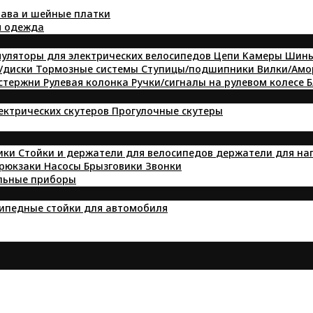
ава и шейные платки
я одежда
уляторы для электрических велосипедов
Цепи
Kамеры
Шин
/диски
Тормозные системы
Ступицы/подшипники
Вилки/Ам
 стержни
Рулевая колонка
Ручки/сигналы на рулевом колесе
Б
лектрических скутеров
Прогулочные скутеры
ики
Стойки и держатели для велосипедов
держатели для на
 рюкзаки
Насосы
Брызговики
Звонки
льные приборы
ипедные стойки для автомобиля