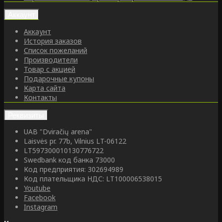
Аккаунт
Аккаунт
История заказов
Список пожеланий
Производители
Товар с акцией
Подарочные купоны
Карта сайта
Контакты
Реквизиты
UAB "Dviračių arena"
Laisvės pr. 77b, Vilnius LT-06122
LT597300010130776722
Swedbank код банка 73000
Код предприятия: 302694989
Код плательщика НДС: LT100006538015
Youtube
Facebook
Instagram