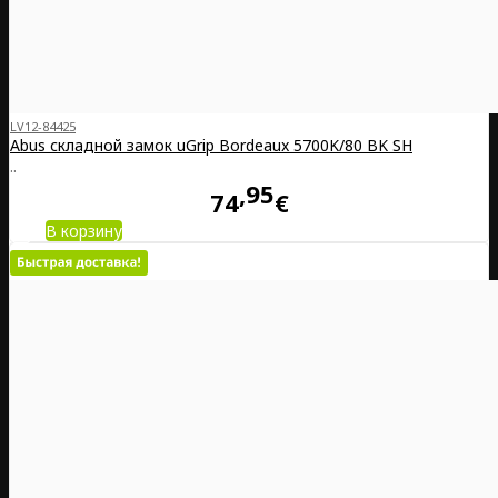
LV12-84425
Abus складной замок uGrip Bordeaux 5700K/80 BK SH
..
95
74
€
В корзину