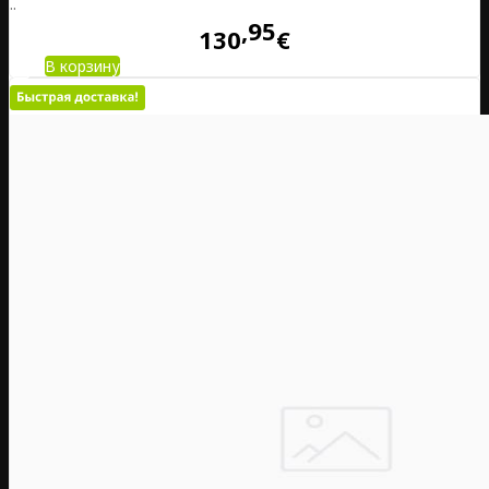
..
95
130
€
В корзину