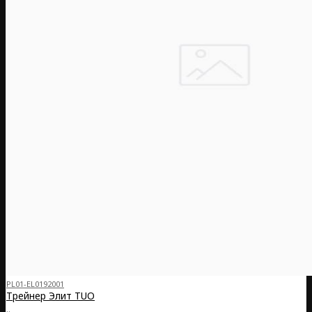
PL01-EL0192001
Трейнер Элит TUO
..