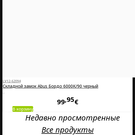
LV12-62094
Складной замок Abus Бордо 6000K/90 черный
..
95
99
€
В корзину
Недавно просмотренные
Все продукты