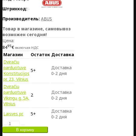
Штрихкод:
4003318867439
Производитель:
ABUS
Товар в магазине, самовывоз
возможен сегодня!
Цена:
95
84
€
включая НДС
Магазин
Остаток
Доставка
Dviračių
parduotuvė
Доставка
5+
Konstitucijos
0-2 дня
pr. 23, Vilnius
Dviračių
parduotuvė
Доставка
2
Vikingų g. 5A,
0-2 дня
Vilnius
Доставка
Laisves pr.
5+
0-2 дня