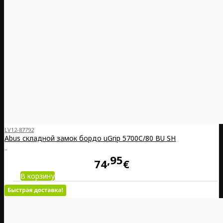
LV12-87792
Abus складной замок бордо uGrip 5700C/80 BU SH
..
95
74
€
В корзину