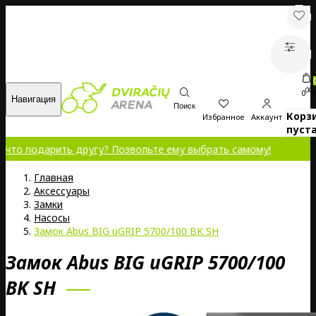
00
0
Навигация
Поиск
Корз
Избранное
Аккаунт
пуста
арить другу? Позвольте ему выбрать самому!
Главная
Аксессуары
Замки
Насосы
Замок Abus BIG uGRIP 5700/100 BK SH
Замок Abus BIG uGRIP 5700/100
BK SH