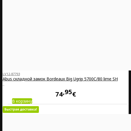
LV12-87793
Abus складной замок Bordeaux Big Ugrip 5700C/80 lime SH
..
95
74
€
В корзину