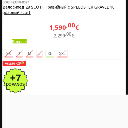
EE02-423248-8097
Велосипед 28 SCOTT Гравийный с SPEEDSTER GRAVEL 10
розовый scott
..
00
1,590
€
00
2,299
€
Больше
XS
S
M
L
XL
XXL
%
Акция
-29