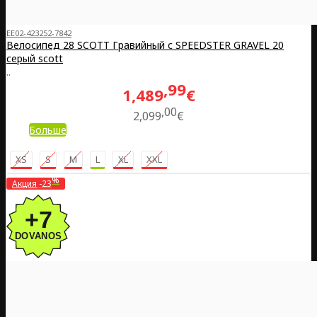
EE02-423252-7842
Велосипед 28 SCOTT Гравийный с SPEEDSTER GRAVEL 20
серый scott
..
99
1,489
€
00
2,099
€
Больше
XS
S
M
L
XL
XXL
%
Акция
-23