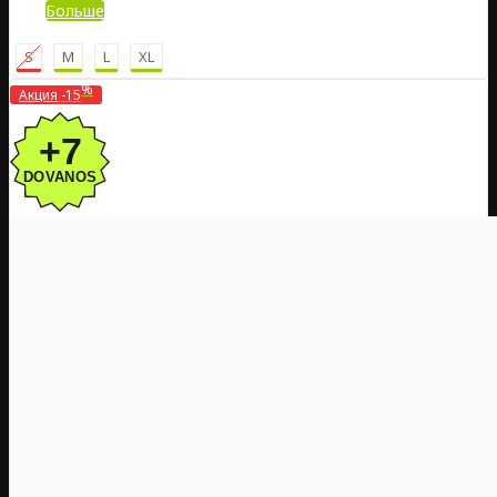
Больше
S
M
L
XL
%
Акция
-15