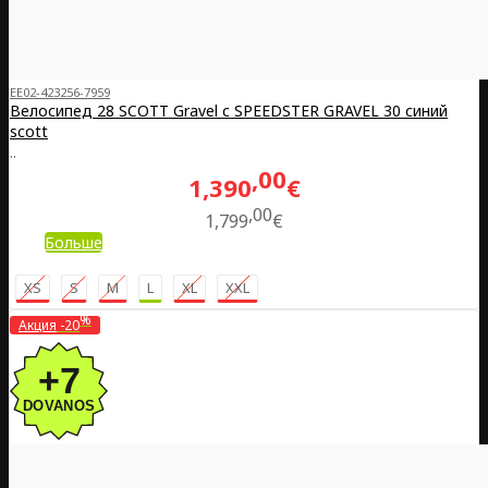
EE02-423256-7959
Велосипед 28 SCOTT Gravel с SPEEDSTER GRAVEL 30 синий
scott
..
00
1,390
€
00
1,799
€
Больше
XS
S
M
L
XL
XXL
%
Акция
-20