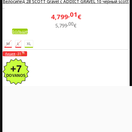
Велосипед 28 SCOTT Gravel с ADDICT GRAVEL 10 черный scott
..
01
4,799
€
00
5,799
€
Больше
M
L
XL
%
Акция
-31