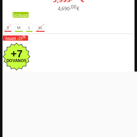
00
4,690
€
Больше
S
M
L
XL
%
Акция
-29