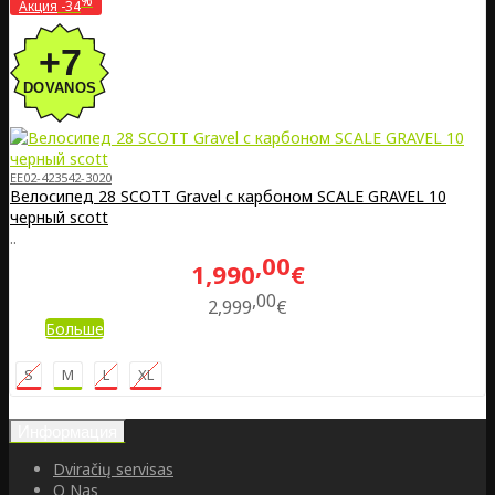
%
Акция
-34
EE02-423542-3020
Велосипед 28 SCOTT Gravel с карбоном SCALE GRAVEL 10
черный scott
..
00
1,990
€
00
2,999
€
Больше
S
M
L
XL
Информация
Dviračių servisas
O Nas