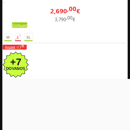
..
00
2,690
€
00
3,790
€
Больше
M
L
XL
%
Акция
-17