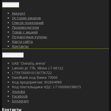
Аккаунт
Аккаунт
История заказов
Список пожеланий
Производители
Товар с акцией
Подарочные купоны
Карта сайта
Контакты
Реквизиты
UAB "Dviračių arena"
Laisvės pr. 77b, Vilnius LT-06122
LT597300010130776722
Swedbank код банка 73000
Код предприятия: 302694989
Код плательщика НДС: LT100006538015
Youtube
Facebook
Instagram
Контакты