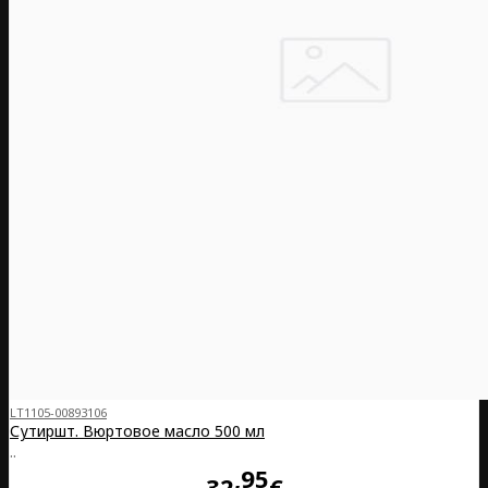
LT1105-00893106
Сутиршт. Вюртовое масло 500 мл
..
95
32
€