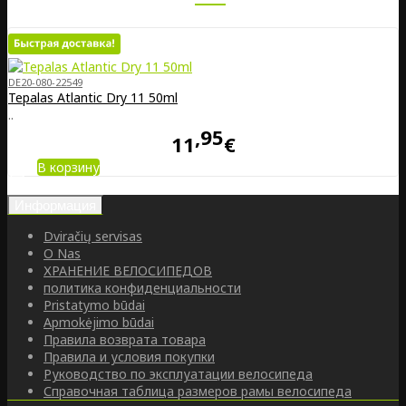
DE20-080-22549
Tepalas Atlantic Dry 11 50ml
..
95
11
€
В корзину
Информация
Dviračių servisas
O Nas
ХРАНЕНИЕ ВЕЛОСИПЕДОВ
политика конфиденциальности
Pristatymo būdai
Apmokėjimo būdai
Правила возврата товара
Правила и условия покупки
Руководство по эксплуатации велосипеда
Справочная таблица размеров рамы велосипеда