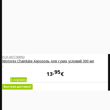
PL01-MOT308992
Motorex Chainlube Аэрозоль для сухих условий 300 мл
..
95
13
€
В корзину