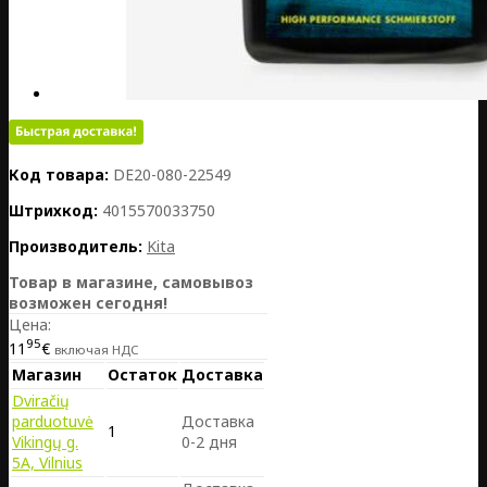
Код товара:
DE20-080-22549
Штрихкод:
4015570033750
Производитель:
Kita
Товар в магазине, самовывоз
возможен сегодня!
Цена:
95
11
€
включая НДС
Магазин
Остаток
Доставка
Dviračių
parduotuvė
Доставка
1
Vikingų g.
0-2 дня
5A, Vilnius