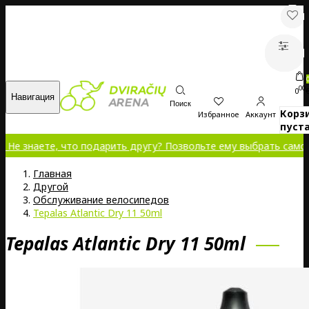
00
0
Навигация
Поиск
Корз
Избранное
Аккаунт
пуста
аете, что подарить другу? Позвольте ему выбрать самому!
Главная
Другой
Обслуживание велосипедов
Tepalas Atlantic Dry 11 50ml
Tepalas Atlantic Dry 11 50ml