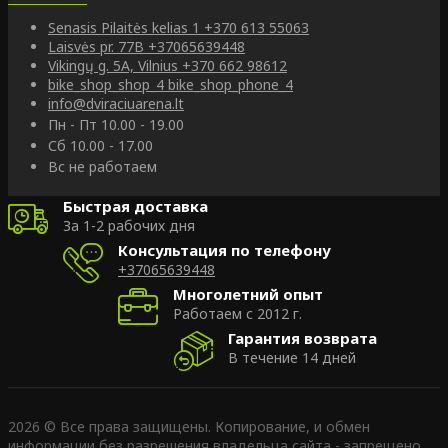
Senasis Pilaitės kelias 1
+370 613 55063
Laisvės pr. 77B
+37065639448
Vikingų g. 5A, Vilnius
+370 662 98612
bike_shop_shop_4
bike_shop_phone_4
info@dviraciuarena.lt
Пн - Пт 10.00 - 19.00
Сб 10.00 - 17.00
Вс не работаем
Быстрая доставка
За 1-2 рабочих дня
Консультация по телефону
+37065639448
Многолетний опыт
Работаем с 2012 г.
Гарантия возврата
В течение 14 дней
2026 © Все права защищены. Копирование, и обмен
информации без разрешения владельца сайта - запрещено.