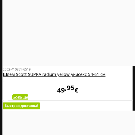
EE02-410851-6519
Шлем Scott SUPRA radium yellow унисекс 54-61 см
..
95
49
€
Больше