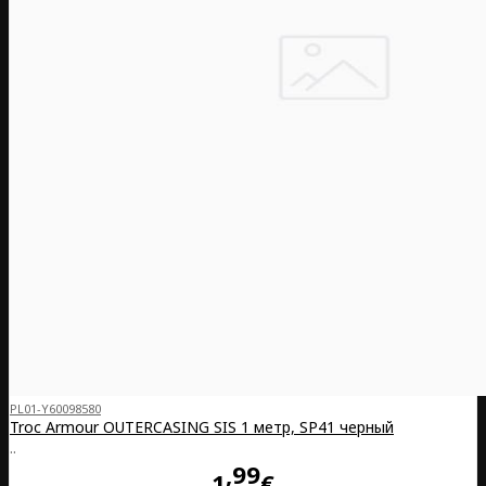
PL01-Y60098580
Troc Armour OUTERCASING SIS 1 метр, SP41 черный
..
99
1
€