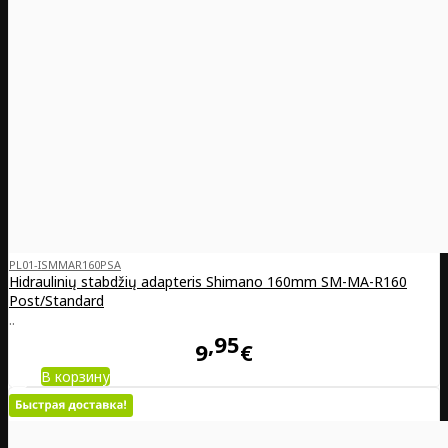
PL01-ISMMAR160PSA
Hidraulinių stabdžių adapteris Shimano 160mm SM-MA-R160
Post/Standard
..
95
9
€
В корзину