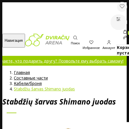
00
0
Навигация
Поиск
Корз
Избранное
Аккаунт
пуста
о подарить другу? Позвольте ему выбрать самому!
Главная
Составные части
Кабели/броня
Stabdžių šarvas Shimano juodas
Stabdžių šarvas Shimano juodas