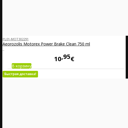
PL01-MOT302291
Aeorozolis Motorex Power Brake Clean 750 ml
..
95
10
€
В корзину