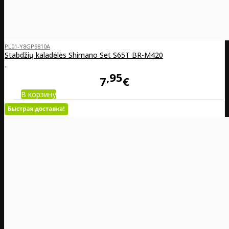
PL01-Y8GP9810A
Stabdžių kaladėlės Shimano Set S65T BR-M420
..
95
7
€
В корзину