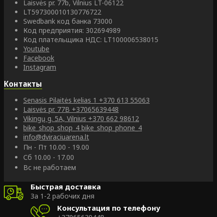
Laisvės pr. 77b, Vilnius LT-06122
LT597300010130776722
Swedbank код банка 73000
Код предприятия: 302694989
Код плательщика НДС: LT100006538015
Youtube
Facebook
Instagram
Контакты
Senasis Pilaitės kelias 1
+370 613 55063
Laisvės pr. 77B
+37065639448
Vikingų g. 5A, Vilnius
+370 662 98612
bike_shop_shop_4
bike_shop_phone_4
info@dviraciuarena.lt
Пн - Пт 10.00 - 19.00
Сб 10.00 - 17.00
Вс не работаем
Быстрая доставка
За 1-2 рабочих дня
Консультация по телефону