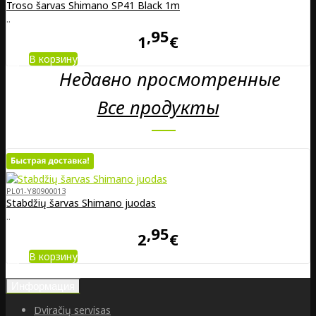
Troso šarvas Shimano SP41 Black 1m
..
95
1
€
В корзину
Недавно просмотренные
Все продукты
PL01-Y80900013
Stabdžių šarvas Shimano juodas
..
95
2
€
В корзину
Информация
Dviračių servisas