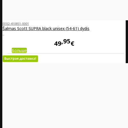
EE02-410851-0001
Šalmas Scott SUPRA black unisex (54-61) dydis
..
95
49
€
Больше