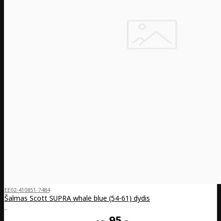
EE02-410851-7484
Šalmas Scott SUPRA whale blue (54-61) dydis
..
95