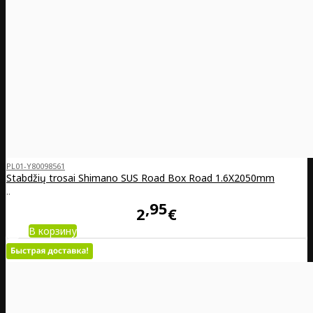
PL01-Y80098561
Stabdžių trosai Shimano SUS Road Box Road 1.6X2050mm
..
95
2
€
В корзину