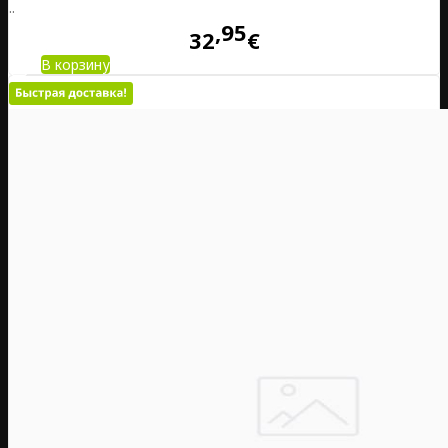
..
95
32
€
В корзину