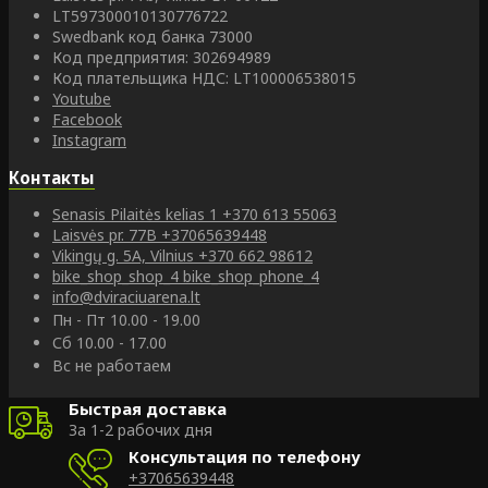
LT597300010130776722
Swedbank код банка 73000
Код предприятия: 302694989
Код плательщика НДС: LT100006538015
Youtube
Facebook
Instagram
Контакты
Senasis Pilaitės kelias 1
+370 613 55063
Laisvės pr. 77B
+37065639448
Vikingų g. 5A, Vilnius
+370 662 98612
bike_shop_shop_4
bike_shop_phone_4
info@dviraciuarena.lt
Пн - Пт 10.00 - 19.00
Сб 10.00 - 17.00
Вс не работаем
Быстрая доставка
За 1-2 рабочих дня
Консультация по телефону
+37065639448