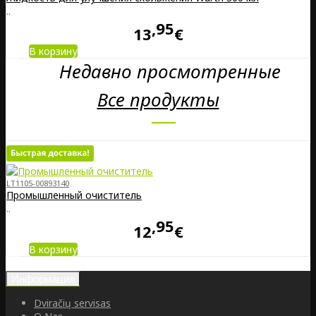
..
95
13
€
В корзину
Недавно просмотренные
Все продукты
LT1105-00893140
Промышленный очиститель
..
95
12
€
В корзину
Информация
Dviračių servisas