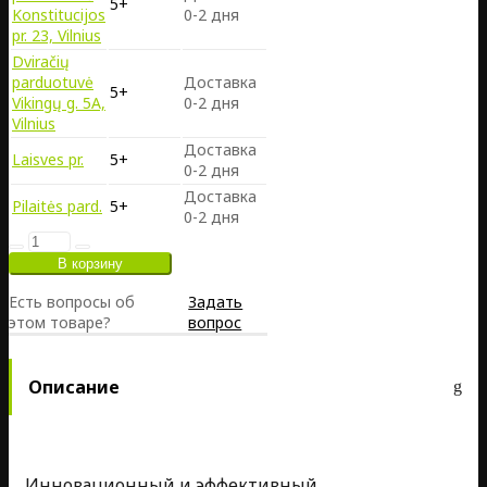
5+
Konstitucijos
0-2 дня
pr. 23, Vilnius
Dviračių
parduotuvė
Доставка
5+
Vikingų g. 5A,
0-2 дня
Vilnius
Доставка
Laisves pr.
5+
0-2 дня
Доставка
Pilaitės pard.
5+
0-2 дня
Есть вопросы об
Задать
этом товаре?
вопрос
Описание
Инновационный и эффективный