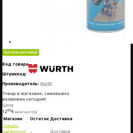
Код товара:
LT1105-00893140
Штрихкод:
4045989997725
Производитель:
Wurth
Товар в магазине, самовывоз
возможен сегодня!
Цена:
95
12
€
включая НДС
Магазин
Остаток
Доставка
Dviračių
parduotuvė
Доставка