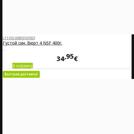
LT1105-00893107003
Густой син. Вюрт 4 NSF 400г.
..
95
34
€
В корзину