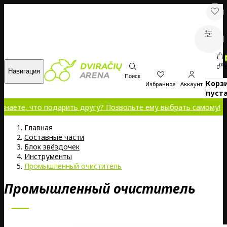
00
0
Навигация
Поиск
Корз
Избранное
Аккаунт
пуста
 что подарить другу? Позвольте ему выбрать самому!
Главная
Составные части
Блок звёздочек
Инструменты
Промышленный очиститель
Промышленный очиститель