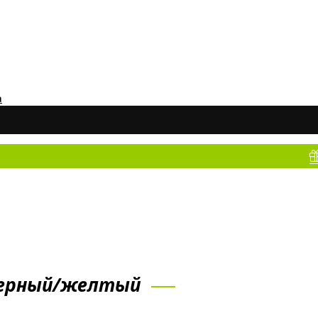
а
Не знае
0 черный/желтый