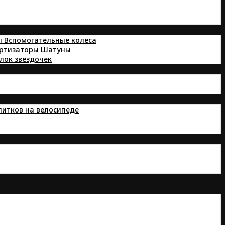
ы
Вспомогательные колеса
ортизаторы
Шатуны
лок звёздочек
питков на велосипеде