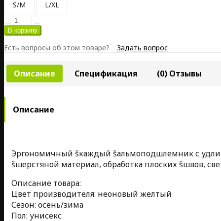
S/M
L/XL
Есть вопросы об этом товаре?
Задать вопрос
Описание
Спецификация
(0) Отзывы
Описание
Эргономичный šкаждый šальмоподшлемник с удлинен
šшерстяной материал, обработка плоских šшвов, с
Описание товара:
Цвет производителя: неоновый желтый
Сезон: осень/зима
Пол: унисекс