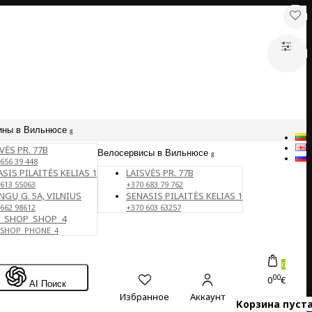
ины в Вильнюсе
VĖS PR. 77B
Велосервисы в Вильнюсе
656 39 448
SIS PILAITĖS KELIAS 1
LAISVĖS PR. 77B
 613 55063
+370 683 79 762
NGŲ G. 5A, VILNIUS
SENASIS PILAITĖS KELIAS 1
 662 98612
+370 603 63257
E_SHOP_SHOP_4
_SHOP_PHONE_4
0
00
0
€
AI Поиск
Избранное
Аккаунт
Корзина пуста