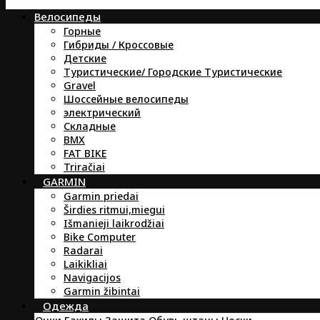
Велосипеды
Горные
Гибриды / Кроссовые
Детские
Туристические/ Городские Туристические
Gravel
Шоссейные велосипеды
электрический
Складные
BMX
FAT BIKE
Triračiai
GARMIN
Garmin priedai
Širdies ritmui,miegui
Išmanieji laikrodžiai
Bike Computer
Radarai
Laikikliai
Navigacijos
Garmin žibintai
Oдежда