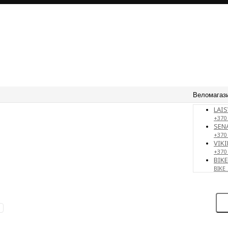
Веломагаз
LAIS
+370 
SENA
+370
VIKI
+370
BIK
BIKE