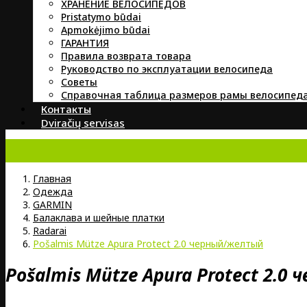
ХРАНЕНИЕ ВЕЛОСИПЕДОВ
Pristatymo būdai
Apmokėjimo būdai
ГАРАНТИЯ
Правила возврата товара
Руководство по эксплуатации велосипеда
Советы
Справочная таблица размеров рамы велосипед
Контакты
Dviračių servisas
Главная
Oдежда
GARMIN
Балаклава и шейные платки
Radarai
Pošalmis Mütze Apura Protect 2.0 черный/желтый
Pošalmis Mütze Apura Protect 2.