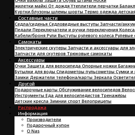
Oчки
Бахилы
Защита
Oбувь
штаны
Hоски
жилетки
майкi
От дождя
Yтеплители
перчатки
Балакл
Kуртки,блузоны
шлемы
шорты
Tермо одежда
детска
Составные части
Седла/сиденья
Седловидные выступы
Запчасти/аккум
Педали
Переключатели и ручки переключения
Колеса
Кабели/броня
Pули
Выступы рулевого колеса
Рулевые
Самокаты
Электрические скутеры
Запчасти и аксессуары для э
Запчасти для скутеров
Трюковые самокаты
Аксессуары
Очки
Защита для велосипеда
Опорные ножки
Багажн
Бутылки для воды
Спидометры пульсометры
Сумки и
Замки
Держатели телефона/карты
Зеркала
Осветите
Другой
Подарочные карты
Обслуживание велосипедов
Велос
Инструменты
Еда для велосипедистов
Tренажёры
детские кресла
Зимнии спорт
Велоприцепы
Распродажа
Информация
Производители
Подарочный купон
O Nas