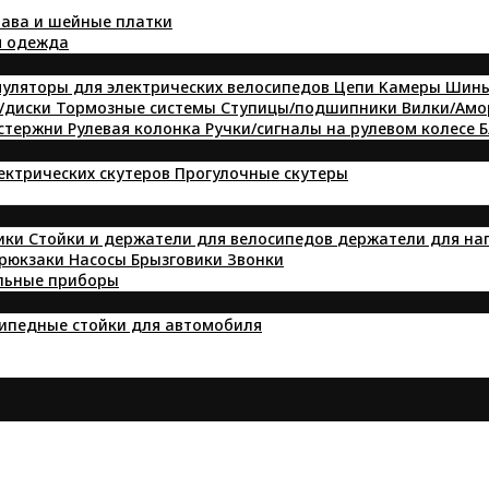
ава и шейные платки
я одежда
уляторы для электрических велосипедов
Цепи
Kамеры
Шин
/диски
Тормозные системы
Ступицы/подшипники
Вилки/Ам
 стержни
Рулевая колонка
Ручки/сигналы на рулевом колесе
Б
лектрических скутеров
Прогулочные скутеры
ики
Стойки и держатели для велосипедов
держатели для на
 рюкзаки
Насосы
Брызговики
Звонки
льные приборы
ипедные стойки для автомобиля