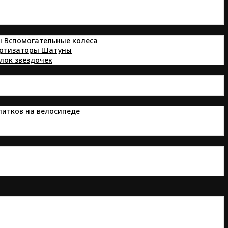
ы
Вспомогательные колеса
ортизаторы
Шатуны
лок звёздочек
питков на велосипеде