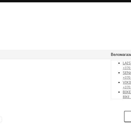
Веломагаз
LAIS
+370 
SENA
+370
VIKI
+370
BIK
BIKE