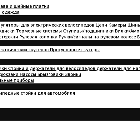
ава и шейные платки
я одежда
уляторы для электрических велосипедов
Цепи
Kамеры
Шин
/диски
Тормозные системы
Ступицы/подшипники
Вилки/Ам
 стержни
Рулевая колонка
Ручки/сигналы на рулевом колесе
Б
лектрических скутеров
Прогулочные скутеры
ики
Стойки и держатели для велосипедов
держатели для на
 рюкзаки
Насосы
Брызговики
Звонки
льные приборы
ипедные стойки для автомобиля