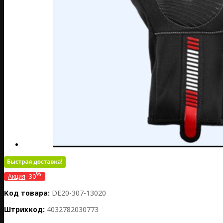
%
Акция
-30
Код товара:
DE20-307-13020
Штрихкод:
4032782030773