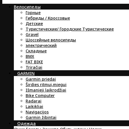
Велосипеды
Горные
Гибриды / Кроссовые
Детские
Туристические/ Городские Туристические
Gravel
Шоссейные велосипеды
электрический
Складные
BMX
FAT BIKE
Triračiai
GARMIN
Garmin priedai
Širdies ritmui,miegui
Išmanieji laikrodžiai
Bike Computer
Radarai
Laikikliai
Navigacijos
Garmin žibintai
Oдежда