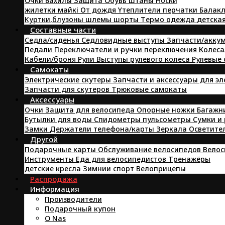
Oчки
Бахилы
Защита
Oбувь
штаны
Hоски
жилетки
майкi
От дождя
Yтеплители
перчатки
Балакл
Kуртки,блузоны
шлемы
шорты
Tермо одежда
детска
Составные части
Седла/сиденья
Седловидные выступы
Запчасти/аккум
Педали
Переключатели и ручки переключения
Колеса
Кабели/броня
Pули
Выступы рулевого колеса
Рулевые
Самокаты
Электрические скутеры
Запчасти и аксессуары для э
Запчасти для скутеров
Трюковые самокаты
Аксессуары
Очки
Защита для велосипеда
Опорные ножки
Багажн
Бутылки для воды
Спидометры пульсометры
Сумки и
Замки
Держатели телефона/карты
Зеркала
Осветите
Другой
Подарочные карты
Обслуживание велосипедов
Велос
Инструменты
Еда для велосипедистов
Tренажёры
детские кресла
Зимнии спорт
Велоприцепы
Распродажа
Информация
Производители
Подарочный купон
O Nas