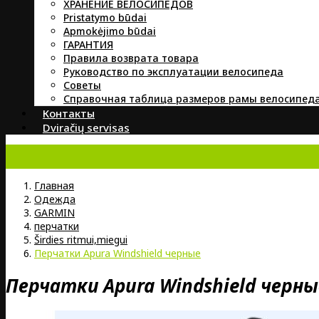
ХРАНЕНИЕ ВЕЛОСИПЕДОВ
Pristatymo būdai
Apmokėjimo būdai
ГАРАНТИЯ
Правила возврата товара
Руководство по эксплуатации велосипеда
Советы
Справочная таблица размеров рамы велосипед
Контакты
Dviračių servisas
Главная
Oдежда
GARMIN
перчатки
Širdies ritmui,miegui
Перчатки Apura Windshield черные
Перчатки Apura Windshield черны