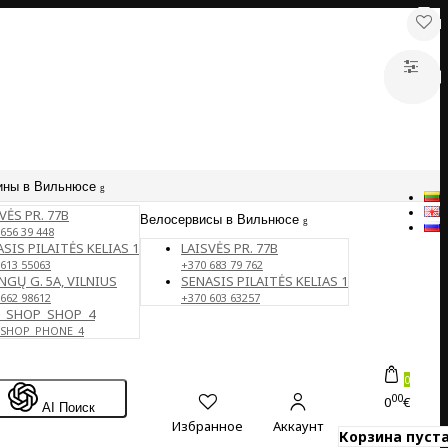
ины в Вильнюсе
VĖS PR. 77B
Велосервисы в Вильнюсе
656 39 448
SIS PILAITĖS KELIAS 1
LAISVĖS PR. 77B
 613 55063
+370 683 79 762
NGŲ G. 5A, VILNIUS
SENASIS PILAITĖS KELIAS 1
 662 98612
+370 603 63257
E_SHOP_SHOP_4
_SHOP_PHONE_4
0
00
0
€
AI Поиск
Избранное
Аккаунт
Корзина пуста